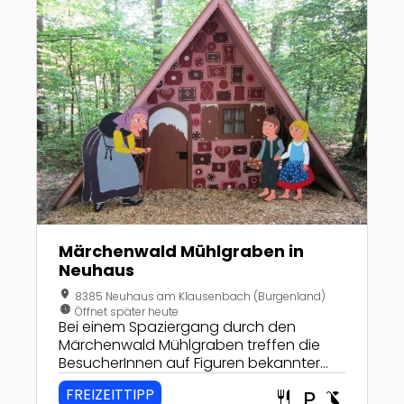
Märchenwald Mühlgraben in
Neuhaus
location_on
8385 Neuhaus am Klausenbach (Burgenland)
nest_clock_farsight_analog
Öffnet später heute
Bei einem Spaziergang durch den
Märchenwald Mühlgraben treffen die
BesucherInnen auf Figuren bekannter
Kindermärchen. Ein grenzenloses
FREIZEITTIPP
restaurant
local_parking
child_friendly
Fantasieerlebnis in Neuhaus!