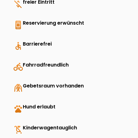
money_off
freier Eintritt
book_online
Reservierung erwünscht
accessible
Barrierefrei
directions_bike
Fahrradfreundlich
folded_hands
Gebetsraum vorhanden
pets
Hund erlaubt
child_friendly
Kinderwagentauglich