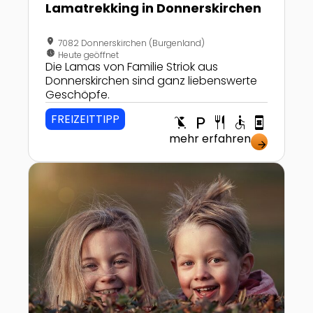
Lamatrekking in Donnerskirchen
location_on
7082 Donnerskirchen (Burgenland)
nest_clock_farsight_analog
Heute geöffnet
Die Lamas von Familie Striok aus
Donnerskirchen sind ganz liebenswerte
Geschöpfe.
FREIZEITTIPP
child_friendly
local_parking
restaurant
accessible
book_online
mehr erfahren
arrow_forward
Zur Detailseite von Eventgelände und Freizeitpark