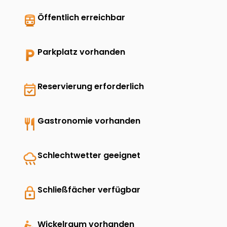
directions_transit
Öffentlich erreichbar
local_parking
Parkplatz vorhanden
event_available
Reservierung erforderlich
restaurant
Gastronomie vorhanden
rainy
Schlechtwetter geeignet
lock
Schließfächer verfügbar
Wickelraum vorhanden