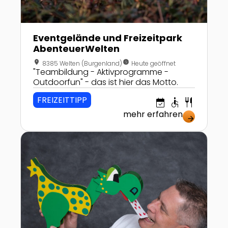
Eventgelände und Freizeitpark
AbenteuerWelten
location_on
nest_clock_farsight_analog
8385 Welten (Burgenland)
Heute geöffnet
"Teambildung - Aktivprogramme -
Outdoorfun" - das ist hier das Motto.
FREIZEITTIPP
event_available
accessible
restaurant
mehr erfahren
arrow_forward
Zur Detailseite von Kindergeburtstag mit Magier Mer