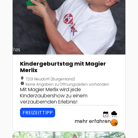
Kindergeburtstag mit Magier
Merlix
location_on
7201 Neudörfl (Burgenland)
nest_clock_farsight_analog
Keine Angaben zu Öffnungszeiten vorhanden
Mit Magier Merlix wird jede
Kinderzaubershow zu einem
verzaubernden Erlebnis!
FREIZEITTIPP
event_available
rainy
mehr erfahren
arrow_forward
Zur Detailseite von Märchenwald Mühlgraben in Ne