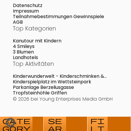
Datenschutz
Impressum
Teilnahmebestimmungen Gewinnspiele
AGB
Top Kategorien
Kanutour mit Kindern
4 Smileys
3 Blumen
Landhotels
Top Aktivitäten
Kinderwunderwelt - Kinderschminken &
Kinderanimation
Kinderspielplatz im Wettsteinpark
Parkanlage Berzeliusgasse
Tropfsteinhöhle Griffen
© 2026 bei
Young Enterprises Media GmbH
cate
se
fi
gory
ar
lt