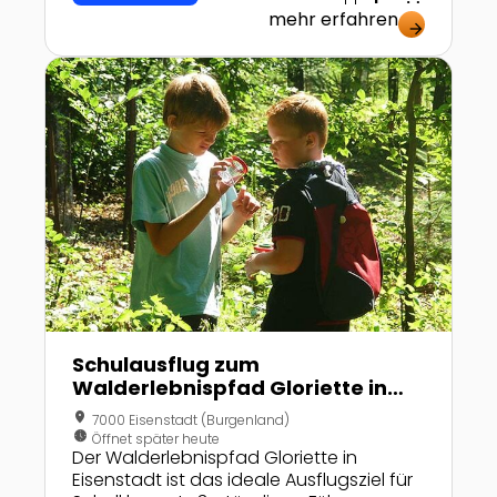
mehr erfahren
arrow_forward
Zur Detailseite von Schulausflug zum Walderlebnispf
Schulausflug zum
Walderlebnispfad Gloriette in
Eisenstadt
location_on
7000 Eisenstadt (Burgenland)
nest_clock_farsight_analog
Öffnet später heute
Der Walderlebnispfad Gloriette in
Eisenstadt ist das ideale Ausflugsziel für