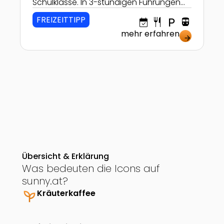
Schulklasse. In 3-stündigen Führungen
erleben die Kinder die Natur hautnah!
FREIZEITTIPP
event_available
restaurant
local_parking
directions_transit
mehr erfahren
arrow_forward
Übersicht & Erklärung
Was bedeuten die Icons auf
sunny.at?
psychiatry
Kräuterkaffee