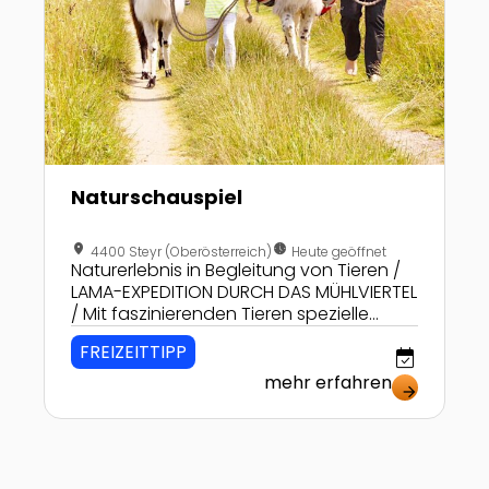
Naturschauspiel
location_on
nest_clock_farsight_analog
4400 Steyr (Oberösterreich)
Heute geöffnet
Naturerlebnis in Begleitung von Tieren /
LAMA-EXPEDITION DURCH DAS MÜHLVIERTEL
/ Mit faszinierenden Tieren spezielle
Hotspots der Natur erkunden!
FREIZEITTIPP
event_available
mehr erfahren
arrow_forward