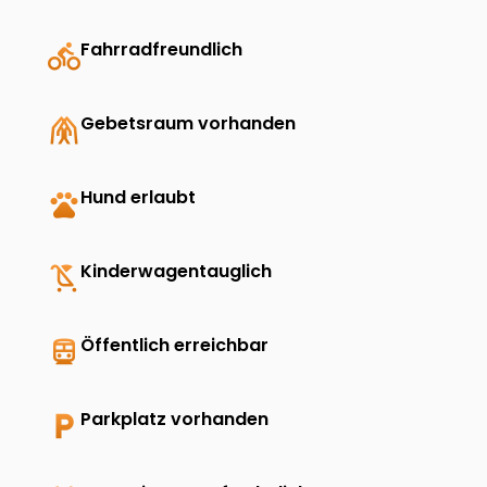
directions_bike
Fahrradfreundlich
folded_hands
Gebetsraum vorhanden
pets
Hund erlaubt
child_friendly
Kinderwagentauglich
directions_transit
Öffentlich erreichbar
local_parking
Parkplatz vorhanden