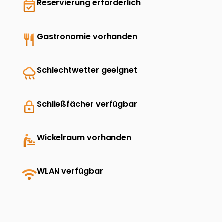
event_available
Reservierung erforderlich
restaurant
Gastronomie vorhanden
rainy
Schlechtwetter geeignet
lock
Schließfächer verfügbar
baby_changing_station
Wickelraum vorhanden
wifi
WLAN verfügbar