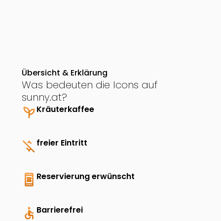
Übersicht & Erklärung
Was bedeuten die Icons auf
sunny.at?
psychiatry
Kräuterkaffee
money_off
freier Eintritt
book_online
Reservierung erwünscht
accessible
Barrierefrei