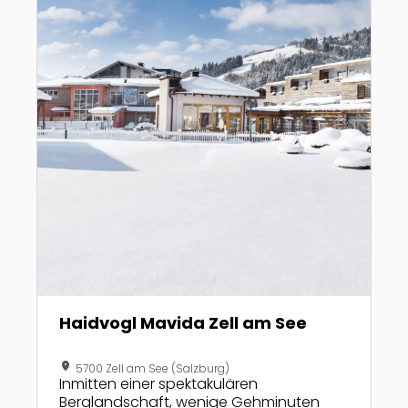
obendrein den größten
Abenteuerspielplatz, die Region
Hochkönig, direkt vor der Haustüre.
Haidvogl Mavida Zell am See
location_on
5700 Zell am See (Salzburg)
Inmitten einer spektakulären
Berglandschaft, wenige Gehminuten