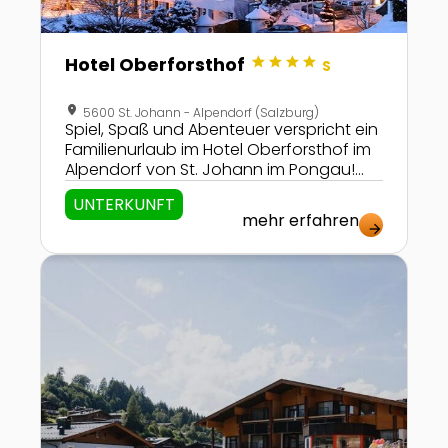
star
star
star
star
Hotel Oberforsthof
S
location_on
5600 St. Johann - Alpendorf (Salzburg)
Spiel, Spaß und Abenteuer verspricht ein
Familienurlaub im Hotel Oberforsthof im
Alpendorf von St. Johann im Pongau!
Und das auf 4-Stern-Superior-Niveau
UNTERKUNFT
mit allen Annehmlichkeiten, die man für
mehr erfahren
einen gelungenen Urlaub benötigt!
arrow_forward
Zur Detailseite von Verrücktes Haus und Familienhot