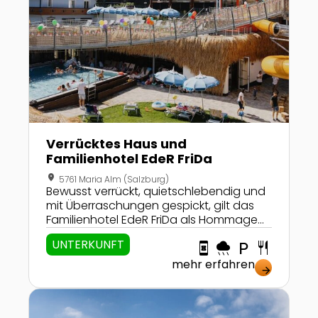
Verrücktes Haus und
Familienhotel EdeR FriDa
location_on
5761 Maria Alm (Salzburg)
Bewusst verrückt, quietschlebendig und
mit Überraschungen gespickt, gilt das
Familienhotel EdeR FriDa als Hommage
an alle kleinen und großen Kinder.
UNTERKUNFT
book_online
rainy
local_parking
restaurant
Mittendrin in Maria Alm gelegen,
entscheiden sich Familien hier zwischen
mehr erfahren
arrow_forward
sieben einzigartigen Zimmerkategorien,
profitieren von vielfältigen
Zur Detailseite von Haidvogl Mavida Zell am See
kindgerechten Angeboten und haben