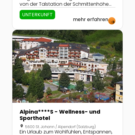
von der Talstation der Schmittenhöhe
und unweit des kristallklaren Zeller Sees
UNTERKUNFT
entfernt, wurde mit dem KINDERHOTEL Zell
mehr erfahren
am See ein besonderer Ort für
arrow_forward
anspruchsvolle und lebensfrohe Familien
Zur Detailseite von Alpina****S - Wellness- und Spo
geschaffen.
Alpina****S - Wellness- und
Sporthotel
location_on
5600 St. Johann / Alpendorf (Salzburg)
Ein Urlaub zum Wohlfühlen, Entspannen,