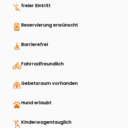
money_off
freier Eintritt
book_online
Reservierung erwünscht
accessible
Barrierefrei
directions_bike
Fahrradfreundlich
folded_hands
Gebetsraum vorhanden
pets
Hund erlaubt
child_friendly
Kinderwagentauglich