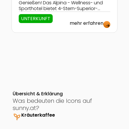
Genießen! Das Alpina - Wellness- und
Sporthotel bietet 4-Stern-Superior-
Niveau für die ganze Familie! Bei
UNTERKUNFT
Wellness, Sport- und Aktivprogramm
mehr erfahren
findet jeder das passende Angebot!
arrow_forward
Übersicht & Erklärung
Was bedeuten die Icons auf
sunny.at?
psychiatry
Kräuterkaffee