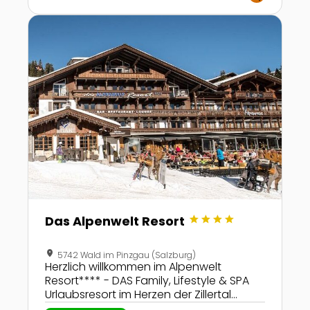
Action, Spaß, Erholung, Entspannung
Zur Detailseite von Das Alpenwelt Resort
und Lifestyle.
star
star
star
star
Das Alpenwelt Resort
location_on
5742 Wald im Pinzgau (Salzburg)
Herzlich willkommen im Alpenwelt
Resort**** - DAS Family, Lifestyle & SPA
Urlaubsresort im Herzen der Zillertal
Arena. Das umfangreiche Programm,