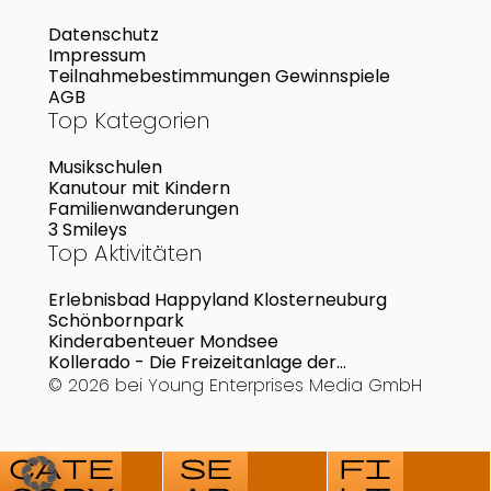
Datenschutz
Impressum
Teilnahmebestimmungen Gewinnspiele
AGB
Top Kategorien
Musikschulen
Kanutour mit Kindern
Familienwanderungen
3 Smileys
Top Aktivitäten
Erlebnisbad Happyland Klosterneuburg
Schönbornpark
Kinderabenteuer Mondsee
Kollerado - Die Freizeitanlage der
Marktgemeinde Kollerschlag
© 2026 bei
Young Enterprises Media GmbH
cate
se
fi