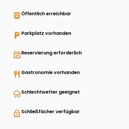
directions_transit
Öffentlich erreichbar
local_parking
Parkplatz vorhanden
event_available
Reservierung erforderlich
restaurant
Gastronomie vorhanden
rainy
Schlechtwetter geeignet
lock
Schließfächer verfügbar