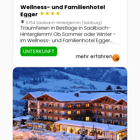
Wellness- und Familienhotel
star
star
star
star
Egger
location_on
5754 Saalbach-Hinterglemm (Salzburg)
Traumferien in Bestlage in Saalbach-
Hinterglemm! Ob Sommer oder Winter -
im Wellness- und Familienhotel Egger
werden die Urlaubstage sicher nicht zu
UNTERKUNFT
lang! Ski- und Wanderspaß,
mehr erfahren
Badevergnügen und Aktivprogramm für
arrow_forward
Groß und Klein sorgen für Abwechslung.
Zur Detailseite von Hotel Oberforsthof