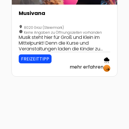
Musivana
location_on
8020 Graz (Steiermark)
nest_clock_farsight_analog
Keine Angaben zu Öffnungszeiten vorhanden
Musik steht hier für Groß und Klein im
Mittelpunkt! Denn die Kurse und
Veranstaltungen laden die Kinder zu
Kreativität ein und dazu, ihre Musikalität
FREIZEITTIPP
rainy
zu erproben.
mehr erfahren
arrow_forward