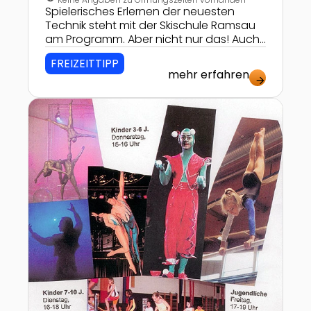
Spielerisches Erlernen der neuesten
Technik steht mit der Skischule Ramsau
am Programm. Aber nicht nur das! Auch
Sicherheitstraining, Kennenlernen der
FREIZEITTIPP
Bergnatur und vieles mehr gehört zur
mehr erfahren
Skiausbildung für Kinder dazu!
arrow_forward
Zur Detailseite von Abenteuerturnen und Zirkusschu