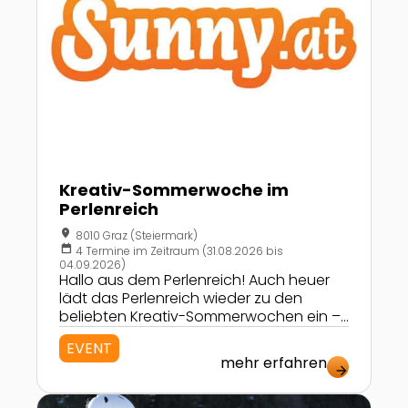
Kreativ-Sommerwoche im
Perlenreich
location_on
8010 Graz (Steiermark)
calendar_today
4 Termine im Zeitraum (31.08.2026 bis
04.09.2026)
Hallo aus dem Perlenreich! Auch heuer
lädt das Perlenreich wieder zu den
beliebten Kreativ-Sommerwochen ein –
ein besonderes Ferienangebot für Kinder
EVENT
ab 7 Jahren. 🌞 Kreativ durch den
mehr erfahren
Sommer – Sommerwoche für Kinder im
arrow_forward
Perlenreich Wer sagt, dass Ferien nur aus
Zur Detailseite von Skischule Ramsau
Baden und Faulenzen bestehen? Im