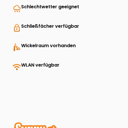
rainy
Schlechtwetter geeignet
lock
Schließfächer verfügbar
baby_changing_station
Wickelraum vorhanden
wifi
WLAN verfügbar