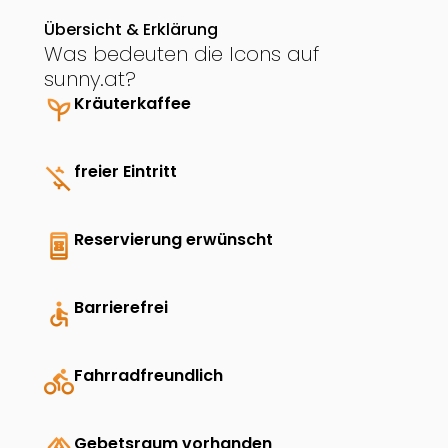
Übersicht & Erklärung
Was bedeuten die Icons auf
sunny.at?
psychiatry
Kräuterkaffee
money_off
freier Eintritt
book_online
Reservierung erwünscht
accessible
Barrierefrei
directions_bike
Fahrradfreundlich
Gebetsraum vorhanden