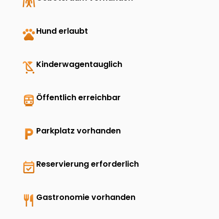
folded_hands
pets
Hund erlaubt
child_friendly
Kinderwagentauglich
directions_transit
Öffentlich erreichbar
local_parking
Parkplatz vorhanden
event_available
Reservierung erforderlich
restaurant
Gastronomie vorhanden