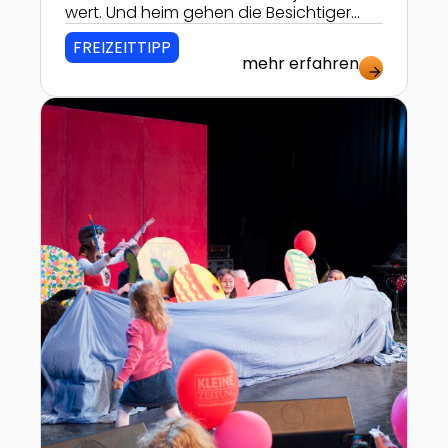
wert. Und heim gehen die Besichtiger
dann sogar mit ihrem eigenen Brot!
FREIZEITTIPP
mehr erfahren
arrow_forward
Zur Detailseite von Musivana