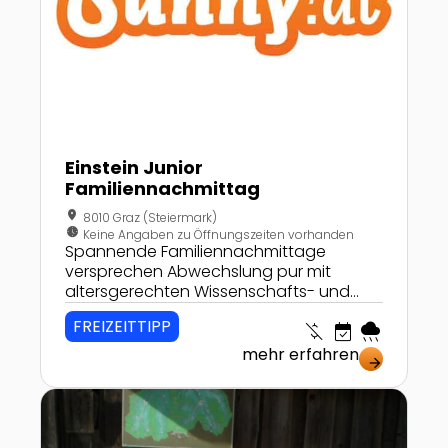
Einstein Junior
Familiennachmittag
location_on
8010 Graz (Steiermark)
nest_clock_farsight_analog
Keine Angaben zu Öffnungszeiten vorhanden
Spannende Familiennachmittage
versprechen Abwechslung pur mit
altersgerechten Wissenschafts- und
Spielstationen, interaktiven Workshops
FREIZEITTIPP
money_off
event_available
rainy
und viel Spaß und Austausch mit
Fachleuten!
mehr erfahren
arrow_forward
Zur Detailseite von Troger Mühle