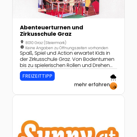
Abenteuerturnen und
Zirkusschule Graz
location_on
8010 Graz (Steiermark)
nest_clock_farsight_analog
Keine Angaben zu Öffnungszeiten vorhanden
Spaß, Spiel und Action erwartet Kids in
der Zirkusschule Graz. Von Bodenturnen
bis zu spielerischen Rollen und Drehen
warten zahlreiche Übungen auf die Kids.
FREIZEITTIPP
rainy
mehr erfahren
arrow_forward
Zur Detailseite von Einstein Junior Familiennachmit