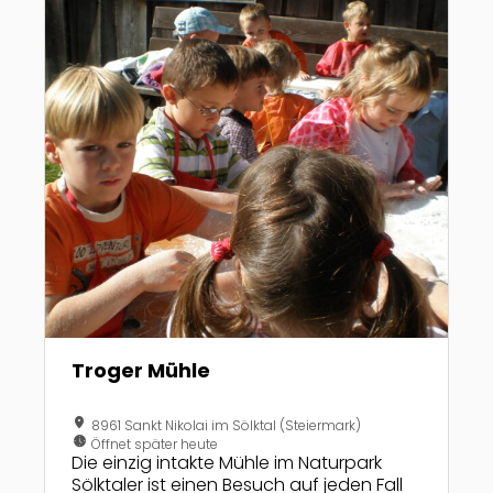
Troger Mühle
location_on
8961 Sankt Nikolai im Sölktal (Steiermark)
nest_clock_farsight_analog
Öffnet später heute
Die einzig intakte Mühle im Naturpark
Sölktaler ist einen Besuch auf jeden Fall