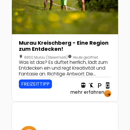
Murau Kreischberg - Eine Region
zum Entdecken!
location_on
nest_clock_farsight_analog
8850 Murau (Steiermark)
Heute geöffnet
Was ist das? Es duftet herrlich, lädt zum
Entdecken ein und regt Kreativität und
Fantasie an. Richtige Antwort: Die
waldreiche Region Murau–Kreischberg.
FREIZEITTIPP
directions_transit
child_friendly
local_parking
book_online
mehr erfahren
arrow_forward
Zur Detailseite von Kreativ-Sommerwoche im Perle