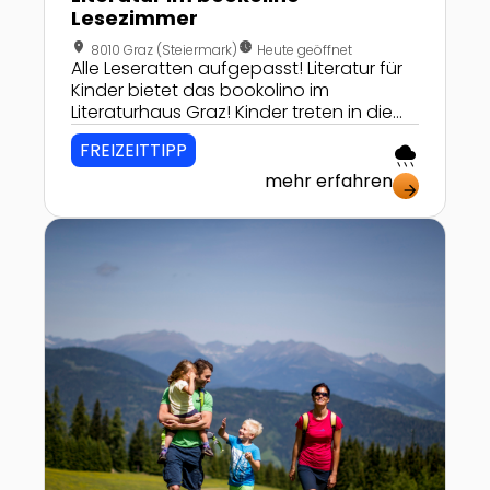
Lesezimmer
location_on
nest_clock_farsight_analog
8010 Graz (Steiermark)
Heute geöffnet
Alle Leseratten aufgepasst! Literatur für
Kinder bietet das bookolino im
Literaturhaus Graz! Kinder treten in die
Welt des Lesens ein und lernen die
FREIZEITTIPP
rainy
neuesten und besten Bücher kennen!
mehr erfahren
arrow_forward
Zur Detailseite von Murau Kreischberg - Eine Regio