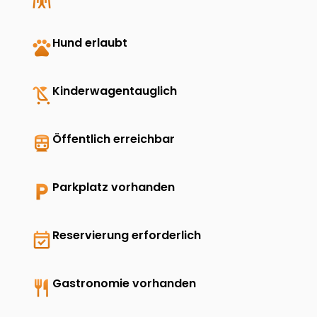
pets
Hund erlaubt
child_friendly
Kinderwagentauglich
directions_transit
Öffentlich erreichbar
local_parking
Parkplatz vorhanden
event_available
Reservierung erforderlich
restaurant
Gastronomie vorhanden