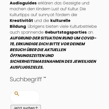
Audioguides
erklären das Gezeigte und
machen den Kindern Lust auf Kultur. Die
Kulturtipps auf sunny.at fördern die
Kreativität
und die
kulturelle
Bildung
. Übrigens bieten viele Kulturbetriebe
auch spannende
Geburtstagsparties
an.
AUFGRUND DER SITUATION RUND UM COVID-
19, ERKUNDIGE DICH BITTE VOR DEINEM
BESUCH ÜBER DIE AKTUELLEN
ÖFFNUNGSZEITEN UND
SICHERHEITSMASSNAHMEN DES JEWEILIGEN
AUSFLUGSZIELES.
Suchbegriff "
"
search
arrow_forward
Jetzt suchen