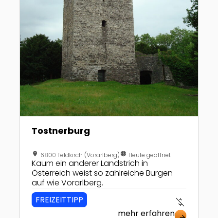
Tostnerburg
location_on
nest_clock_farsight_analog
6800 Feldkirch (Vorarlberg)
Heute geöffnet
Kaum ein anderer Landstrich in
Österreich weist so zahlreiche Burgen
auf wie Vorarlberg.
FREIZEITTIPP
money_off
mehr erfahren
arrow_forward