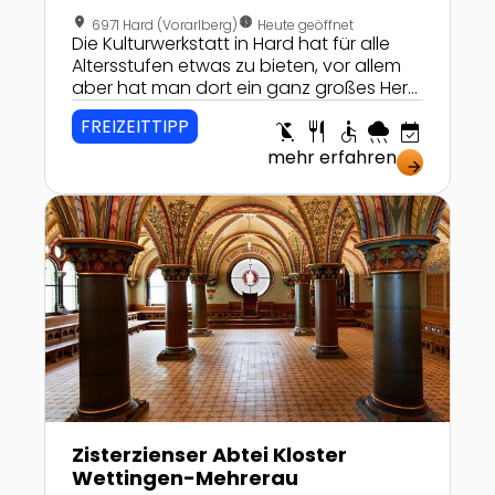
location_on
nest_clock_farsight_analog
6971 Hard (Vorarlberg)
Heute geöffnet
Die Kulturwerkstatt in Hard hat für alle
Altersstufen etwas zu bieten, vor allem
aber hat man dort ein ganz großes Herz
für Kinder!
FREIZEITTIPP
child_friendly
restaurant
accessible
rainy
event_available
mehr erfahren
arrow_forward
Zur Detailseite von Zisterzienser Abtei Kloster We
Zisterzienser Abtei Kloster
Wettingen-Mehrerau