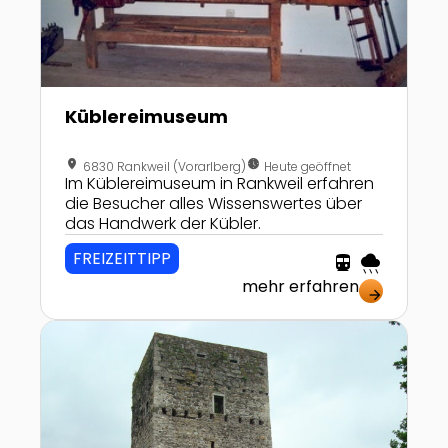
Küblereimuseum
location_on
nest_clock_farsight_analog
6830 Rankweil (Vorarlberg)
Heute geöffnet
Im Küblereimuseum in Rankweil erfahren
die Besucher alles Wissenswertes über
das Handwerk der Kübler.
FREIZEITTIPP
directions_transit
rainy
mehr erfahren
arrow_forward
Zur Detailseite von Tostnerburg