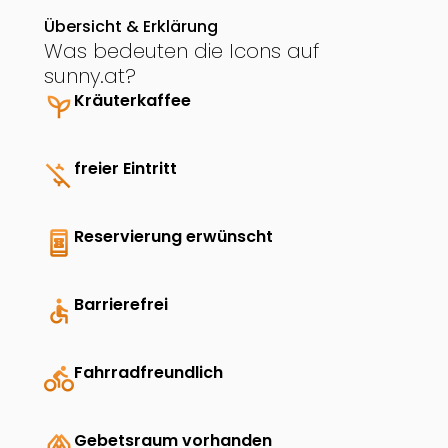
Übersicht & Erklärung
Was bedeuten die Icons auf
sunny.at?
psychiatry
Kräuterkaffee
money_off
freier Eintritt
book_online
Reservierung erwünscht
accessible
Barrierefrei
directions_bike
Fahrradfreundlich
folded_hands
Gebetsraum vorhanden