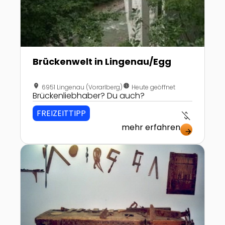
Brückenwelt in Lingenau/Egg
location_on
nest_clock_farsight_analog
6951 Lingenau (Vorarlberg)
Heute geöffnet
Brückenliebhaber? Du auch?
FREIZEITTIPP
money_off
mehr erfahren
arrow_forward
Zur Detailseite von Küblereimuseum