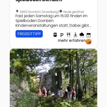
location_on
nest_clock_farsight_analog
6850 Dornbirn (Vorarlberg)
Heute geöffnet
Fast jeden Samstag um 15.00 finden im
Spielboden Dornbirn
Kinderveranstaltungen statt. Dabei gibt
es immer wieder neue Ideen, die kleine
FREIZEITTIPP
directions_transit
local_parking
restaurant
accessible
rainy
event_available
Gäste begeistern!
mehr erfahren
arrow_forward
Zur Detailseite von Ruine Alt-Ems