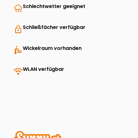
rainy
Schlechtwetter geeignet
lock
Schließfächer verfügbar
baby_changing_station
Wickelraum vorhanden
wifi
WLAN verfügbar