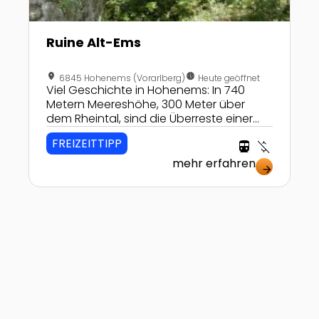
Ruine Alt-Ems
location_on
nest_clock_farsight_analog
6845 Hohenems (Vorarlberg)
Heute geöffnet
Viel Geschichte in Hohenems: In 740
Metern Meereshöhe, 300 Meter über
dem Rheintal, sind die Überreste einer
der größten Burganlagen Mitteleuropas
FREIZEITTIPP
directions_transit
money_off
zu sehen!
mehr erfahren
arrow_forward