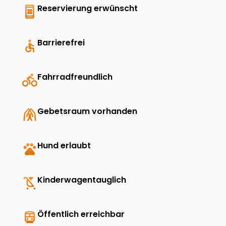
book_online
Reservierung erwünscht
accessible
Barrierefrei
directions_bike
Fahrradfreundlich
folded_hands
Gebetsraum vorhanden
pets
Hund erlaubt
child_friendly
Kinderwagentauglich
directions_transit
Öffentlich erreichbar