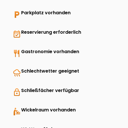
local_parking
Parkplatz vorhanden
event_available
Reservierung erforderlich
restaurant
Gastronomie vorhanden
rainy
Schlechtwetter geeignet
lock
Schließfächer verfügbar
baby_changing_station
Wickelraum vorhanden