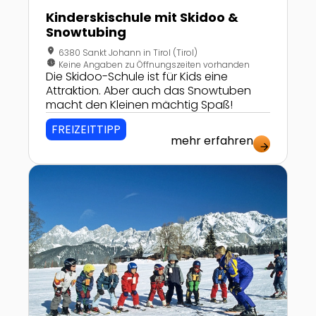
Kinderskischule mit Skidoo &
Snowtubing
location_on
6380 Sankt Johann in Tirol (Tirol)
nest_clock_farsight_analog
Keine Angaben zu Öffnungszeiten vorhanden
Die Skidoo-Schule ist für Kids eine
Attraktion. Aber auch das Snowtuben
macht den Kleinen mächtig Spaß!
FREIZEITTIPP
mehr erfahren
arrow_forward
Zur Detailseite von Skischule Sport Pitzer