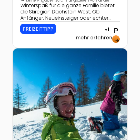
Keine Angaben zu Öffnungszeiten vorhanden
Winterspaß für die ganze Familie bietet
die Skiregion Dachstein West. Ob
Anfänger, Neueinsteiger oder echter
Könner - hier findet sich für jeden was!
FREIZEITTIPP
restaurant
local_parking
mehr erfahren
arrow_forward
Zur Detailseite von Ski amadé