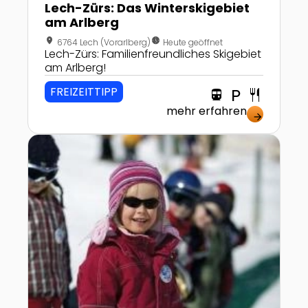
Lech-Zürs: Das Winterskigebiet
am Arlberg
location_on
nest_clock_farsight_analog
6764 Lech (Vorarlberg)
Heute geöffnet
Lech-Zürs: Familienfreundliches Skigebiet
am Arlberg!
FREIZEITTIPP
directions_transit
local_parking
restaurant
mehr erfahren
arrow_forward
Zur Detailseite von Skischule Schröcken