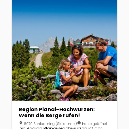
Region Planai-Hochwurzen:
Wenn die Berge rufen!
location_on
nest_clock_farsight_analog
8970 Schladming (Steiermark)
Heute geöffnet
Die Region Planai-Hochwurzen ist der