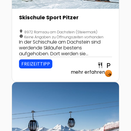
Skischule Sport Pitzer
location_on
8972 Ramsau am Dachstein (Steiermark)
nest_clock_farsight_analog
Keine Angaben zu Öffnungszeiten vorhanden
In der Schischule am Dachstein sind
werdende Skiläufer bestens
aufgehoben. Dort werden sie
professionell betreut und erlernen dabei
FREIZEITTIPP
restaurant
local_parking
die "Faszination Schilauf".
mehr erfahren
arrow_forward
Zur Detailseite von Großarltal – Ski amadé