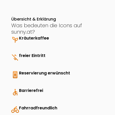
Übersicht & Erklärung
Was bedeuten die Icons auf
sunny.at?
psychiatry
Kräuterkaffee
money_off
freier Eintritt
book_online
Reservierung erwünscht
accessible
Barrierefrei
directions_bike
Fahrradfreundlich