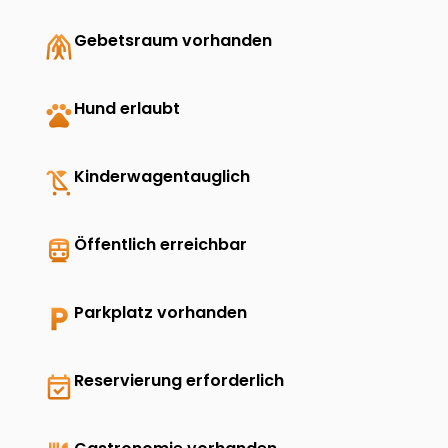
folded_hands
Gebetsraum vorhanden
pets
Hund erlaubt
child_friendly
Kinderwagentauglich
directions_transit
Öffentlich erreichbar
local_parking
Parkplatz vorhanden
event_available
Reservierung erforderlich