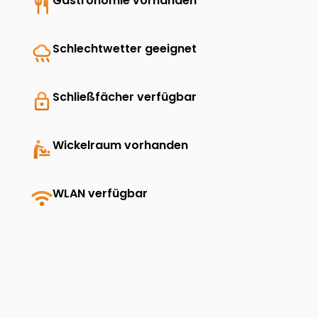
restaurant
Gastronomie vorhanden
rainy
Schlechtwetter geeignet
lock
Schließfächer verfügbar
baby_changing_station
Wickelraum vorhanden
wifi
WLAN verfügbar