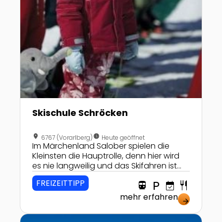
Skischule Schröcken
location_on
nest_clock_farsight_analog
6767 (Vorarlberg)
Heute geöffnet
Im Märchenland Salober spielen die
Kleinsten die Hauptrolle, denn hier wird
es nie langweilig und das Skifahren ist
leicht gelernt.
FREIZEITTIPP
directions_transit
local_parking
event_available
restaurant
mehr erfahren
arrow_forward
Zur Detailseite von Region Planai-Hochwurzen: Wenn