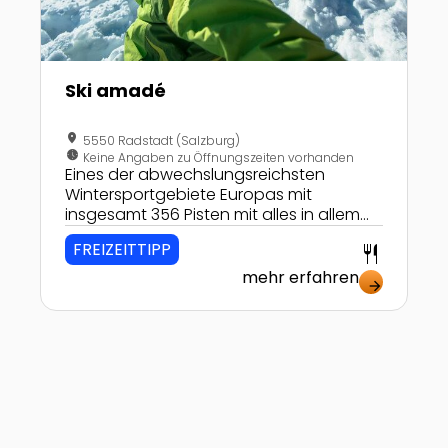
Ski amadé
location_on
5550 Radstadt (Salzburg)
nest_clock_farsight_analog
Keine Angaben zu Öffnungszeiten vorhanden
Eines der abwechslungsreichsten
Wintersportgebiete Europas mit
insgesamt 356 Pisten mit alles in allem
760 Pistenkilometern, die man
FREIZEITTIPP
restaurant
komfortabel mit 270 Liften und
Seilbahnanlagen erreicht. Und das alles
mehr erfahren
arrow_forward
mit nur einem Skiticket!