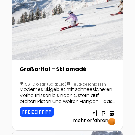
Großarltal – Ski amadé
location_on
nest_clock_farsight_analog
5611 Großarl (Salzburg)
Heute geschlossen
Modernes Skigebiet mit schneesicheren
Verhältnissen bis nach Ostern auf
breiten Pisten und weiten Hängen - das
erwartet Sie auf der Skischaukel
FREIZEITTIPP
restaurant
local_parking
directions_transit
Großarltal-Dorfgastein inmitten von Ski
amadé - Österreichs größtem
mehr erfahren
arrow_forward
Skivergnügen.
Zur Detailseite von Skiregion Dachstein West