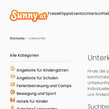
Freizeittipps
Events
Unterkünfte
Startseite
>
Unterkünfte
Alle Kategorien
Unter
child_care
Angebote für Kindergärten
Finde die 
school
komfortabl
Angebote für Schulen
Unterkünft
holiday_village
Ferienbetreuung und Camps
individuel
sports_and_outdoors
Bewegung und Sport
uns findest
family_restroom
Hotels für Kinder
Suchbeg
outdoor_grill