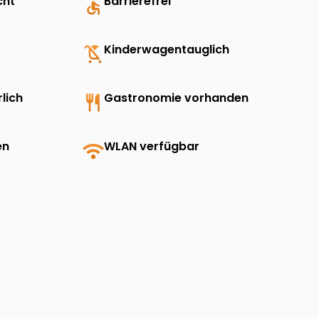
cht
accessible
Barrierefrei
child_friendly
Kinderwagentauglich
lich
restaurant
Gastronomie vorhanden
en
wifi
WLAN verfügbar