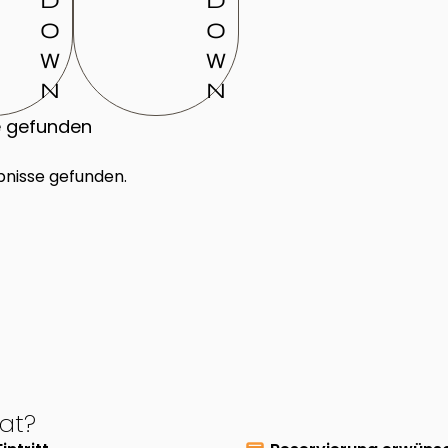
o
o
w
w
n
n
e gefunden
bnisse gefunden.
at?