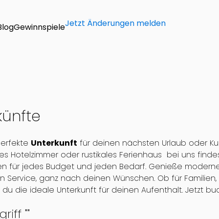
Jetzt Änderungen melden
Blog
Gewinnspiele
künfte
perfekte
Unterkunft
für deinen nächsten Urlaub oder Ku
es Hotelzimmer oder rustikales Ferienhaus bei uns finde
en für jedes Budget und jeden Bedarf. Genieße moderne
len Service, ganz nach deinen Wünschen. Ob für Familie
 du die ideale Unterkunft für deinen Aufenthalt. Jetzt b
riff "
"