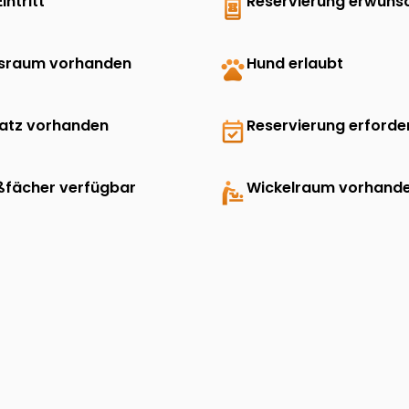
Eintritt
book_online
Reservierung erwüns
sraum vorhanden
pets
Hund erlaubt
latz vorhanden
event_available
Reservierung erforder
ßfächer verfügbar
baby_changing_station
Wickelraum vorhand