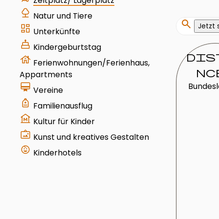
Zeltplatz/ Lagerplatz
nature
Natur und Tiere
search
Jetzt
dashboard
Unterkünfte
cake
Kindergeburtstag
dis
house
Ferienwohnungen/Ferienhaus,
nc
Appartments
card_membership
Bundes
Vereine
your_trips
Familienausflug
museum
Kultur für Kinder
wall_art
Kunst und kreatives Gestalten
child_care
Kinderhotels