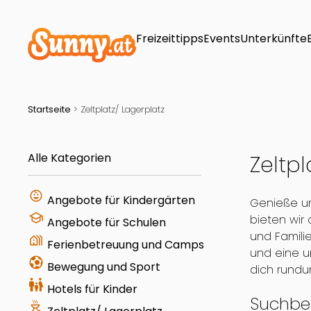
Freizeittipps
Events
Unterkünfte
Startseite
>
Zeltplatz/ Lagerplatz
Alle Kategorien
Zeltpl
child_care
Angebote für Kindergärten
Genieße un
school
bieten wir
Angebote für Schulen
und Famili
holiday_village
Ferienbetreuung und Camps
und eine u
sports_and_outdoors
Bewegung und Sport
dich rundu
family_restroom
Hotels für Kinder
Suchbeg
outdoor_grill