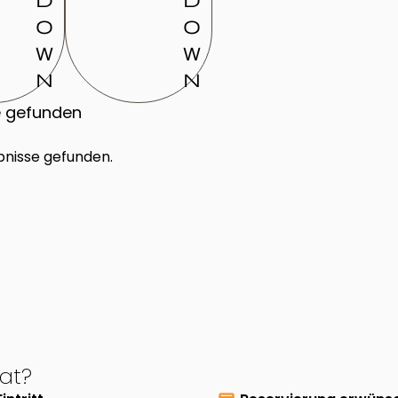
o
o
w
w
n
n
e gefunden
bnisse gefunden.
at?