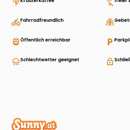
psychiatry
Kräuterkaffee
money_off
freier 
directions_bike
Fahrradfreundlich
folded_hands
Gebet
directions_transit
Öffentlich erreichbar
local_parking
Parkp
rainy
Schlechtwetter geeignet
lock
Schlie