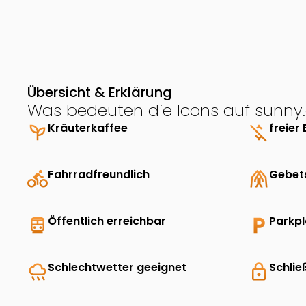
Übersicht & Erklärung
Was bedeuten die Icons auf sunny.
psychiatry
Kräuterkaffee
money_off
freier 
directions_bike
Fahrradfreundlich
folded_hands
Gebet
directions_transit
Öffentlich erreichbar
local_parking
Parkp
rainy
Schlechtwetter geeignet
lock
Schlie