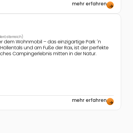
mehr erfahren
arrow_forward
derösterreich)
er dem Wohnmobil – das einzigartige Park ´n
llentals und am Fuße der Rax, ist der perfekte
liches Campingerlebnis mitten in der Natur.
mehr erfahren
arrow_forward