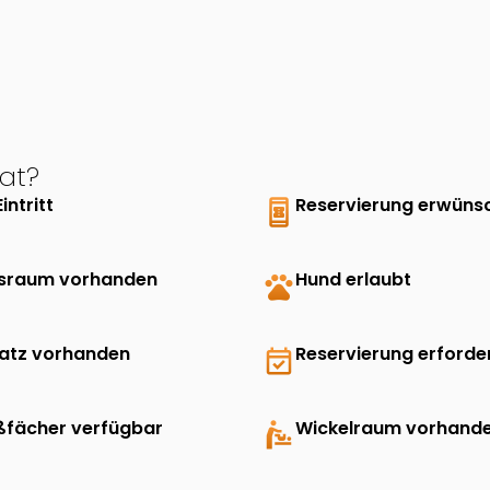
at?
Eintritt
book_online
Reservierung erwüns
sraum vorhanden
pets
Hund erlaubt
latz vorhanden
event_available
Reservierung erforder
ßfächer verfügbar
baby_changing_station
Wickelraum vorhand