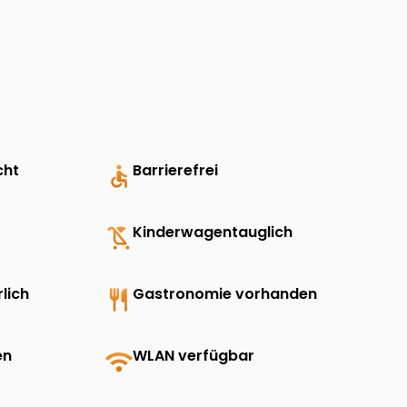
cht
accessible
Barrierefrei
child_friendly
Kinderwagentauglich
lich
restaurant
Gastronomie vorhanden
en
wifi
WLAN verfügbar