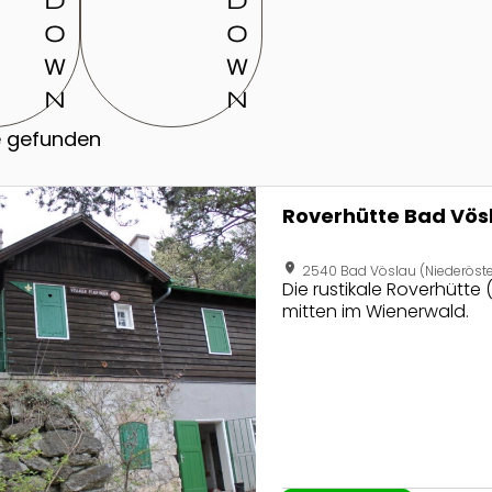
o
o
w
w
n
n
e gefunden
seite von Roverhütte Bad Vöslau
Roverhütte Bad Vös
location_on
2540 Bad Vöslau (Niederöste
Die rustikale Roverhütte
mitten im Wienerwald.