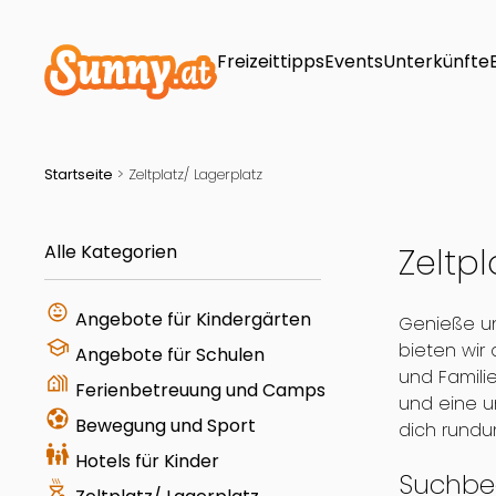
Freizeittipps
Events
Unterkünfte
Startseite
>
Zeltplatz/ Lagerplatz
Alle Kategorien
Zeltpl
child_care
Angebote für Kindergärten
Genieße un
school
bieten wir
Angebote für Schulen
und Famili
holiday_village
Ferienbetreuung und Camps
und eine u
sports_and_outdoors
Bewegung und Sport
dich rundu
family_restroom
Hotels für Kinder
Suchbeg
outdoor_grill