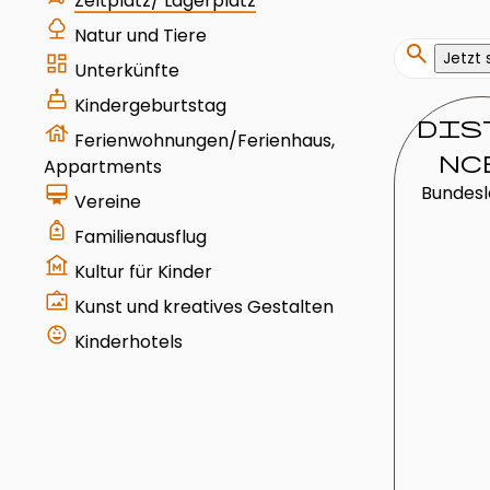
Zeltplatz/ Lagerplatz
nature
Natur und Tiere
search
Jetzt
dashboard
Unterkünfte
cake
Kindergeburtstag
dis
house
Ferienwohnungen/Ferienhaus,
nc
Appartments
card_membership
Bundes
Vereine
your_trips
Familienausflug
museum
Kultur für Kinder
wall_art
Kunst und kreatives Gestalten
child_care
Kinderhotels