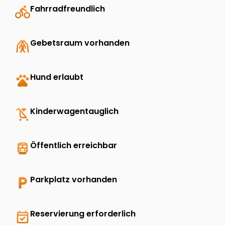
directions_bike
Fahrradfreundlich
folded_hands
Gebetsraum vorhanden
pets
Hund erlaubt
child_friendly
Kinderwagentauglich
directions_transit
Öffentlich erreichbar
local_parking
Parkplatz vorhanden
event_available
Reservierung erforderlich