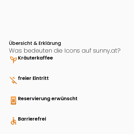
Die Schüler*innen erkunden angeleitet […]
Übersicht & Erklärung
Was bedeuten die Icons auf sunny.at?
psychiatry
Kräuterkaffee
money_off
freier Eintritt
book_online
Reservierung erwünscht
accessible
Barrierefrei