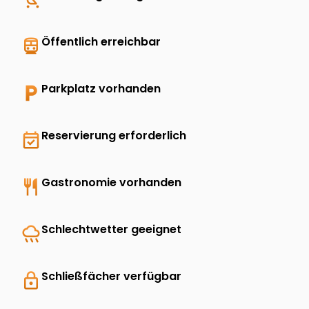
directions_transit
Öffentlich erreichbar
local_parking
Parkplatz vorhanden
event_available
Reservierung erforderlich
restaurant
Gastronomie vorhanden
rainy
Schlechtwetter geeignet
lock
Schließfächer verfügbar