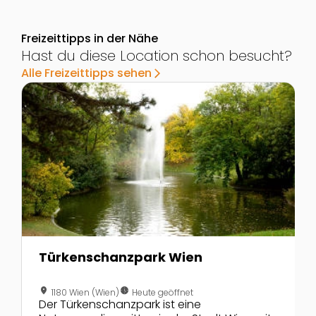
Freizeittipps in der Nähe
Hast du diese Location schon besucht?
Alle Freizeittipps sehen
arrow_forward_ios
Zur Detailseite von Türkenschanzpark Wien
Z
Türkenschanzpark Wien
location_on
nest_clock_farsight_analog
1180 Wien (Wien)
Heute geöffnet
Der Türkenschanzpark ist eine