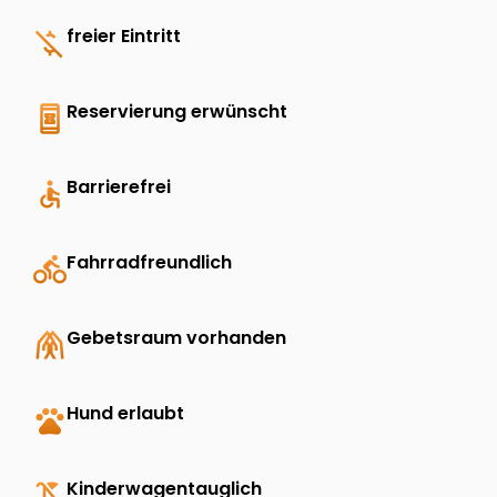
money_off
freier Eintritt
book_online
Reservierung erwünscht
accessible
Barrierefrei
directions_bike
Fahrradfreundlich
folded_hands
Gebetsraum vorhanden
pets
Hund erlaubt
child_friendly
Kinderwagentauglich