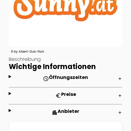
© by Albert-Dub-Park
Beschreibung
Wichtige Informationen
Öffnungszeiten
schedule
add
Preise
euro
add
Anbieter
apartment
add