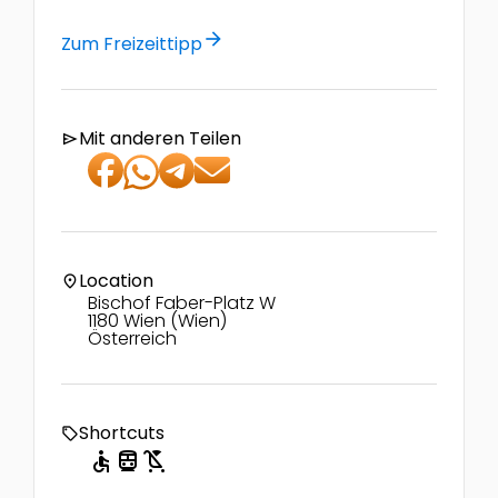
arrow_forward
Zum Freizeittipp
Mit anderen Teilen
send
Location
location_on
Bischof Faber-Platz W
1180 Wien (Wien)
Österreich
Shortcuts
local_offer
accessible
directions_transit
child_friendly