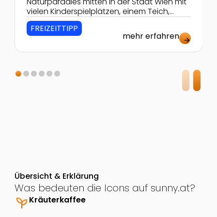
Naturparadies mitten in der Stadt Wien mit
vielen Kinderspielplätzen, einem Teich,
grünen Wiesen & Bäumen, einem Cafe
FREIZEITTIPP
Restaurant und vielen Veranstaltungen!
mehr erfahren
arrow_forward
Übersicht & Erklärung
Was bedeuten die Icons auf sunny.at?
psychiatry
Kräuterkaffee