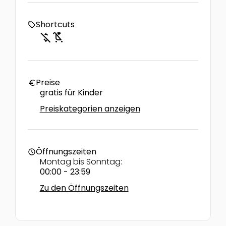
Shortcuts
local_offer
money_off
child_friendly
Preise
euro
gratis für Kinder
Preiskategorien anzeigen
Öffnungszeiten
schedule
Montag bis Sonntag:
00:00 - 23:59
Zu den Öffnungszeiten