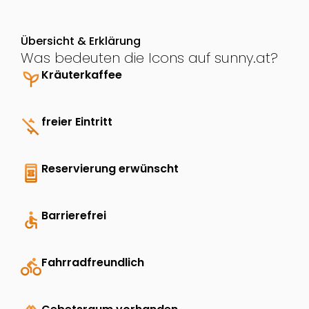
Übersicht & Erklärung
Was bedeuten die Icons auf sunny.at?
psychiatry
Kräuterkaffee
money_off
freier Eintritt
book_online
Reservierung erwünscht
accessible
Barrierefrei
directions_bike
Fahrradfreundlich