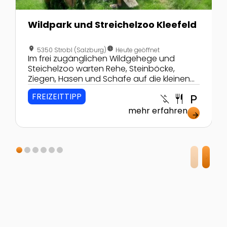
Wildpark und Streichelzoo Kleefeld
location_on
nest_clock_farsight_analog
5350 Strobl (Salzburg)
Heute geöffnet
Im frei zugänglichen Wildgehege und
Steichelzoo warten Rehe, Steinböcke,
Ziegen, Hasen und Schafe auf die kleinen
Besucherinnen und Besucher.
FREIZEITTIPP
money_off
restaurant
local_parking
mehr erfahren
arrow_forward