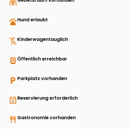
folded_hands
Gebetsraum vorhanden
pets
Hund erlaubt
child_friendly
Kinderwagentauglich
directions_transit
Öffentlich erreichbar
local_parking
Parkplatz vorhanden
event_available
Reservierung erforderlich
restaurant
Gastronomie vorhanden