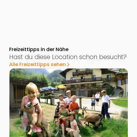
Freizeittipps in der Nähe
Hast du diese Location schon besucht?
Alle Freizeittipps sehen
arrow_forward_ios
Zur Detailseite von Wildpark und Streichelzoo Kleefel
Z