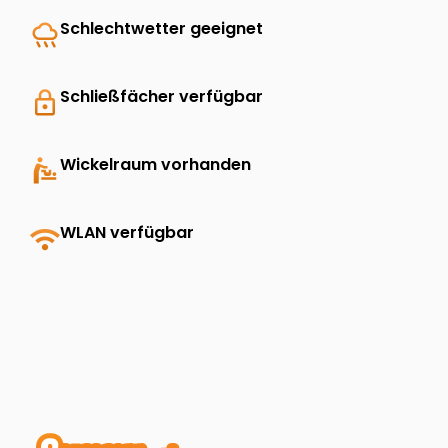
rainy
Schlechtwetter geeignet
lock
Schließfächer verfügbar
baby_changing_station
Wickelraum vorhanden
wifi
WLAN verfügbar