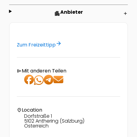
Anbieter
apartment
add
arrow_forward
Zum Freizeittipp
Mit anderen Teilen
send
Location
location_on
Dorfstraße 1
5102 Anthering (Salzburg)
Österreich