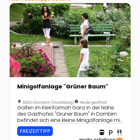
Zur Detailseite von Minigolfanlage "Grüner Baum"
Z
Minigolfanlage "Grüner Baum"
location_on
nest_clock_farsight_analog
6850 Dornbirn (Vorarlberg)
Heute geöffnet
Golfen im Kleinformat! Ganz in der Nähe
des Gasthofes "Grüner Baum" in Dornbirn
befindet sich eine kleine Minigolfanlage mit
18 Bahnen.
FREIZEITTIPP
directions_transit
local_parking
restaurant
mehr erfahren