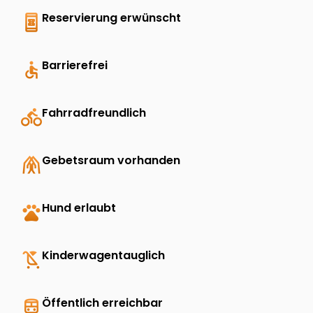
book_online
Reservierung erwünscht
accessible
Barrierefrei
directions_bike
Fahrradfreundlich
folded_hands
Gebetsraum vorhanden
pets
Hund erlaubt
child_friendly
Kinderwagentauglich
directions_transit
Öffentlich erreichbar