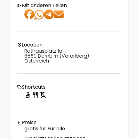
Mit anderen Teilen
send
Location
location_on
Rathausplatz 1a
6850 Dornbirn (Vorarlberg)
Österreich
Shortcuts
local_offer
accessible
restaurant
child_friendly
Preise
euro
gratis für Für alle