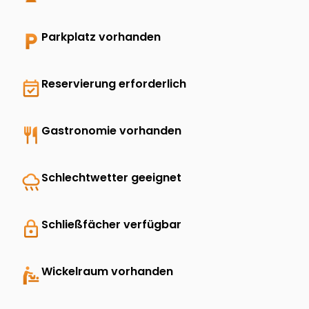
local_parking
Parkplatz vorhanden
event_available
Reservierung erforderlich
restaurant
Gastronomie vorhanden
rainy
Schlechtwetter geeignet
lock
Schließfächer verfügbar
baby_changing_station
Wickelraum vorhanden