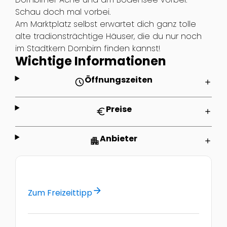
Schau doch mal vorbei.
Am Marktplatz selbst erwartet dich ganz tolle
alte tradionsträchtige Häuser, die du nur noch
im Stadtkern Dornbirn finden kannst!
Wichtige Informationen
Öffnungszeiten
schedule
add
Preise
euro
add
Anbieter
apartment
add
arrow_forward
Zum Freizeittipp