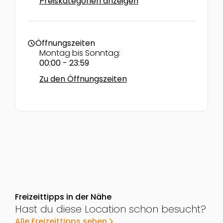
Preiskategorien anzeigen
Öffnungszeiten
schedule
Montag bis Sonntag:
00:00 - 23:59
Zu den Öffnungszeiten
Freizeittipps in der Nähe
Hast du diese Location schon besucht?
Alle Freizeittipps sehen
arrow_forward_ios