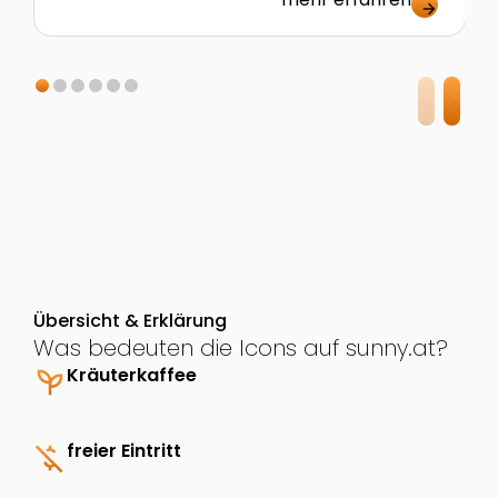
arrow_forward
Übersicht & Erklärung
Was bedeuten die Icons auf sunny.at?
psychiatry
Kräuterkaffee
money_off
freier Eintritt