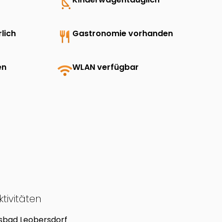
child_friendly
lich
restaurant
Gastronomie vorhanden
en
wifi
WLAN verfügbar
tivitäten
isbad Leobersdorf