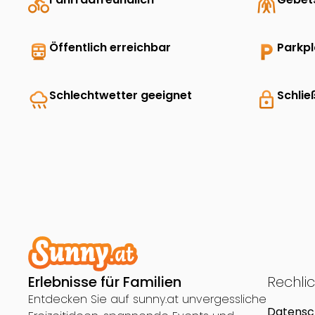
directions_bike
folded_hands
directions_transit
Öffentlich erreichbar
local_parking
Parkp
rainy
Schlechtwetter geeignet
lock
Schlie
Erlebnisse für Familien
Rechli
Entdecken Sie auf sunny.at unvergessliche
Datensc