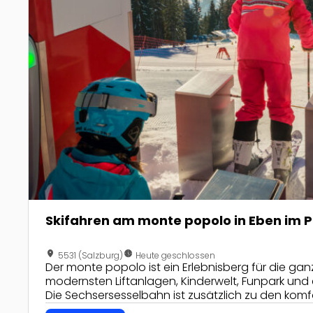
Skifahren am monte popolo in Eben im 
location_on
nest_clock_farsight_analog
5531 (Salzburg)
Heute geschlossen
Der monte popolo ist ein Erlebnisberg für die ganz
modernsten Liftanlagen, Kinderwelt, Funpark und 
Die Sechsersesselbahn ist zusätzlich zu den komf
mit Kindersicherheitsbügel ausgestattet.