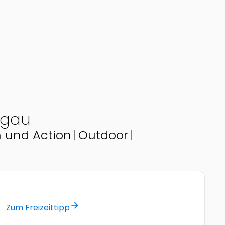
ngau
 und Action
Outdoor
© by Erfrischende Abkühlung am Erlebnisbadesee
Eben im Pongau
arrow_forward
Zum Freizeittipp