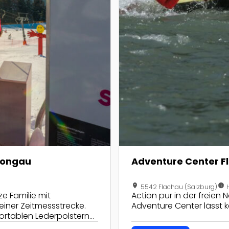
Pongau
Adventure Center F
location_on
nest_clock_farsight_analog
5542 Flachau (Salzburg)
e Familie mit
Action pur in der freien 
einer Zeitmessstrecke.
Adventure Center lässt 
ortablen Lederpolstern