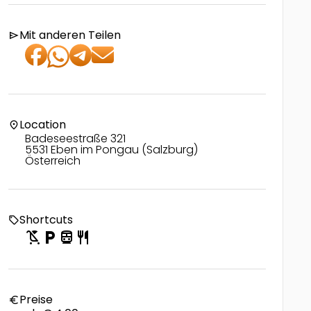
Mit anderen Teilen
send
Location
location_on
Badeseestraße 321
5531 Eben im Pongau (Salzburg)
Österreich
Shortcuts
local_offer
child_friendly
local_parking
directions_transit
restaurant
Preise
euro