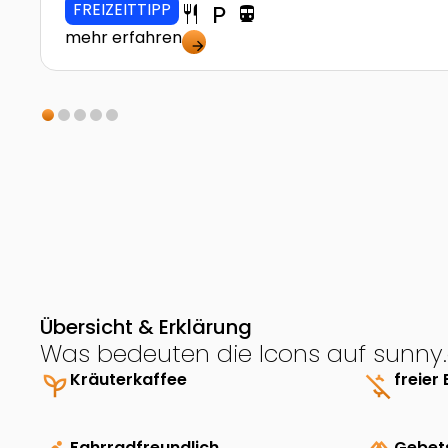
FREIZEITTIPP
restaurant
local_parking
directions_transit
mehr erfahren
arrow_forward
Übersicht & Erklärung
Was bedeuten die Icons auf sunny.
psychiatry
Kräuterkaffee
money_off
freier 
Fahrradfreundlich
Gebet