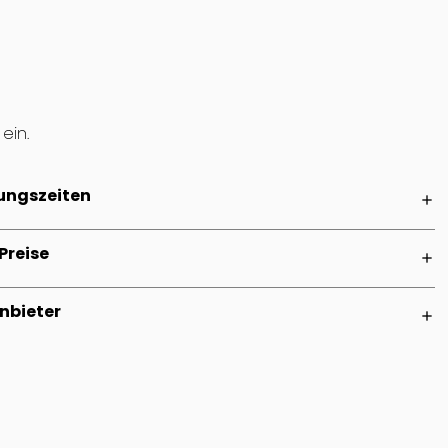
ein.
ungszeiten
add
Preise
add
nbieter
add