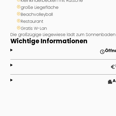
Kleinkinderbecken mit Rutsche
große Liegefläche
Beachvolleyball
Restaurant
Gratis W-Lan
Die großzügige Liegewiese lädt zum Sonnenbaden 
Wichtige Informationen
Öffn
schedule
euro
A
apartment