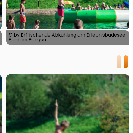
© by Erfrischende Abkühlung am Erlebnisbadesee
Eben im Pongau