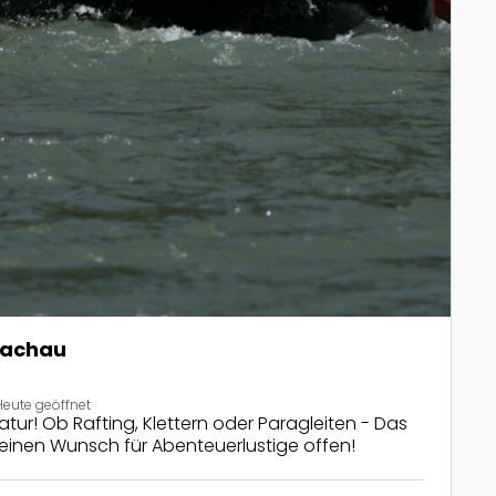
lachau
Heute geöffnet
Natur! Ob Rafting, Klettern oder Paragleiten - Das
keinen Wunsch für Abenteuerlustige offen!