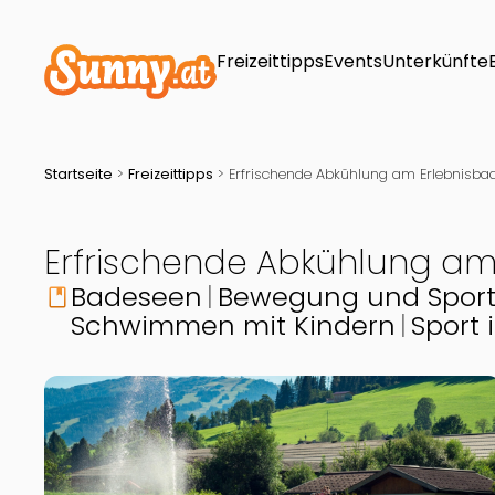
Freizeittipps
Events
Unterkünfte
Startseite
>
Freizeittipps
>
Erfrischende Abkühlung am Erlebnisb
Erfrischende Abkühlung a
Badeseen
Bewegung und Spor
book
Schwimmen mit Kindern
Sport