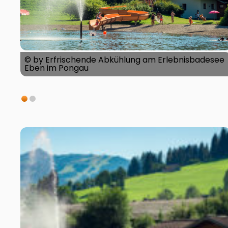
© by Erfrischende Abkühlung am Erlebnisbadesee
Eben im Pongau