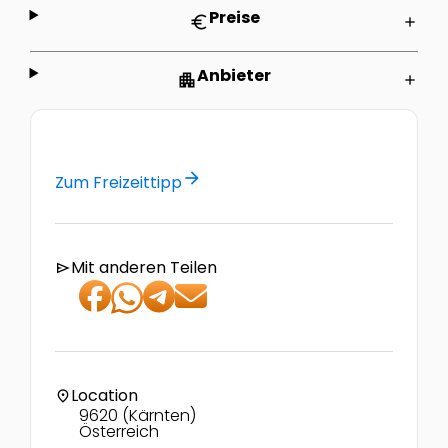
Preise
euro
add
Anbieter
apartment
add
arrow_forward
Zum Freizeittipp
Mit anderen Teilen
send
Location
location_on
9620 (Kärnten)
Österreich