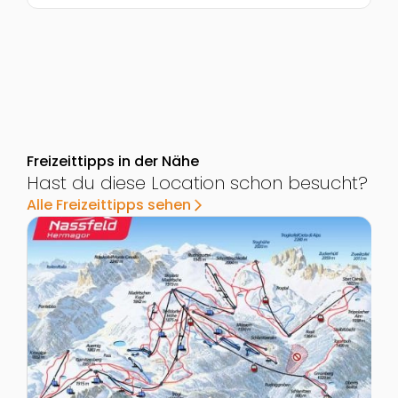
Freizeittipps in der Nähe
Hast du diese Location schon besucht?
Alle Freizeittipps sehen
arrow_forward_ios
Zur Detailseite von Skigebiet Nassfeld - Hermagor
Z