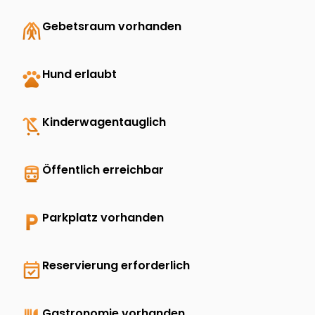
folded_hands
Gebetsraum vorhanden
pets
Hund erlaubt
child_friendly
Kinderwagentauglich
directions_transit
Öffentlich erreichbar
local_parking
Parkplatz vorhanden
event_available
Reservierung erforderlich
Gastronomie vorhanden