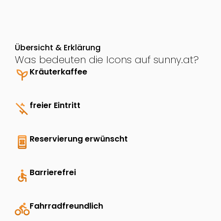
Übersicht & Erklärung
Was bedeuten die Icons auf sunny.at?
psychiatry
Kräuterkaffee
money_off
freier Eintritt
book_online
Reservierung erwünscht
accessible
Barrierefrei
directions_bike
Fahrradfreundlich