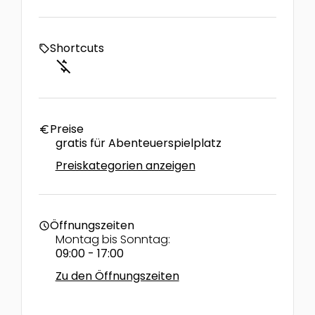
Shortcuts
local_offer
money_off
Preise
euro
gratis für Abenteuerspielplatz
Preiskategorien anzeigen
Öffnungszeiten
schedule
Montag bis Sonntag:
09:00 - 17:00
Zu den Öffnungszeiten