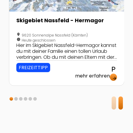
Skigebiet Nassfeld - Hermagor
location_on
9620 Sonnenalpe Nassfeld (Kärnten)
nest_clock_farsight_analog
Heute geschlossen
Hier im Skigebiet Nassfeld-Hermagor kannst
du mit deiner Familie einen tollen Urlaub
verbringen. Ob du mit deinen Eltern mit der
Gondel den Berg...
FREIZEITTIPP
local_parking
mehr erfahren
arrow_forward