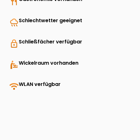
restaurant
rainy
Schlechtwetter geeignet
lock
Schließfächer verfügbar
baby_changing_station
Wickelraum vorhanden
wifi
WLAN verfügbar