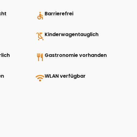
cht
accessible
Barrierefrei
child_friendly
Kinderwagentauglich
lich
restaurant
Gastronomie vorhanden
en
wifi
WLAN verfügbar