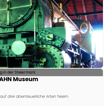
 in der Steiermark
DBAHN Museum
f drei abenteuerliche Arten feiern.