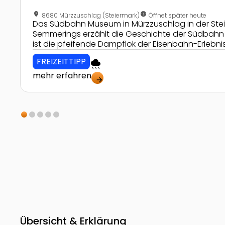
location_on
nest_clock_farsight_analog
8680 Mürzzuschlag (Steiermark)
Öffnet später heute
Das Südbahn Museum in Mürzzuschlag in der Ste
Semmerings erzählt die Geschichte der Südbahn Wi
ist die pfeifende Dampflok der Eisenbahn-Erlebnis
FREIZEITTIPP
rainy
mehr erfahren
arrow_forward
Übersicht & Erklärung