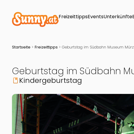
Freizeittipps
Events
Unterkünfte
Startseite
>
Freizeittipps
>
Geburtstag im Südbahn Museum Mürzzu
Geburtstag im Südbahn Mu
Kindergeburtstag
book