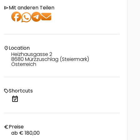
Mit anderen Teilen
send
Location
location_on
Heizhausgasse 2
8680 Mürzzuschlag (Steiermark)
Österreich
Shortcuts
local_offer
event_available
Preise
euro
ab € 180,00