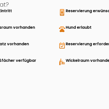
at?
Eintritt
book_online
Reservierung erwüns
sraum vorhanden
pets
Hund erlaubt
latz vorhanden
event_available
Reservierung erforder
ßfächer verfügbar
baby_changing_station
Wickelraum vorhand