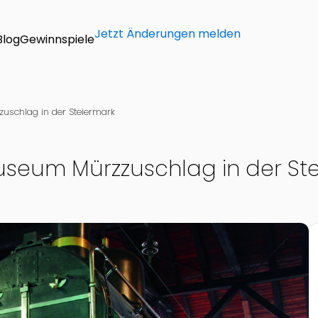
Jetzt Änderungen melden
Blog
Gewinnspiele
schlag in der Steiermark
seum Mürzzuschlag in der Ste