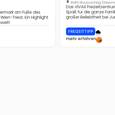
location_on
8680 Mürzzuschlag (Steierm
Das VIVAX Freizeitzentru
Spaß für die ganze Famil
iermark am Fuße des
großer Beliebtheit bei Ju
en-Triest. Ein Highlight
welt!
FREIZEITTIPP
rainy
mehr erfahren
arrow_forward