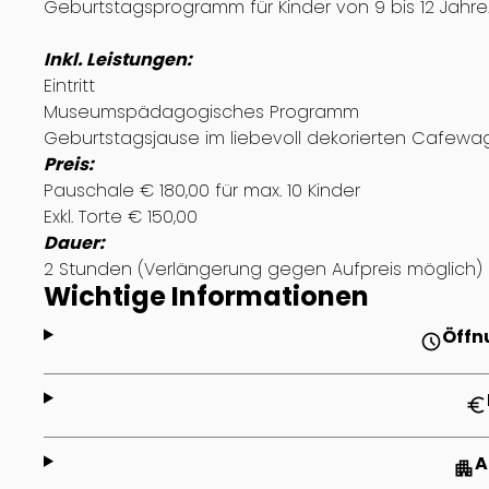
Geburtstagsprogramm für Kinder von 9 bis 12 Jahre
Inkl. Leistungen:
Eintritt
Museumspädagogisches Programm
Geburtstagsjause im liebevoll dekorierten Cafew
Preis:
Pauschale € 180,00 für max. 10 Kinder
Exkl. Torte € 150,00
Dauer:
2 Stunden (Verlängerung gegen Aufpreis möglich)
Wichtige Informationen
Öffn
schedule
euro
A
apartment