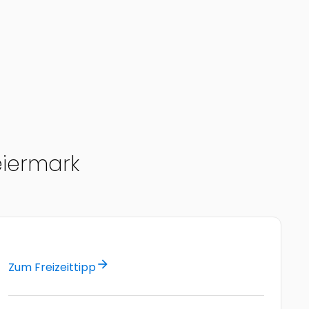
iermark
arrow_forward
Zum Freizeittipp