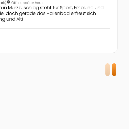
nest_clock_farsight_analog
ark)
Öffnet später heute
m in Mürzzuschlag steht für Sport, Erholung und
ie, doch gerade das Hallenbad erfreut sich
ng und Alt!