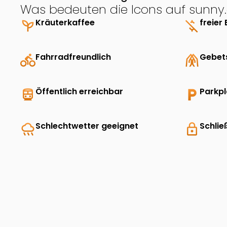
Was bedeuten die Icons auf sunny.
psychiatry
Kräuterkaffee
money_off
freier 
directions_bike
Fahrradfreundlich
folded_hands
Gebet
directions_transit
Öffentlich erreichbar
local_parking
Parkp
rainy
Schlechtwetter geeignet
lock
Schlie