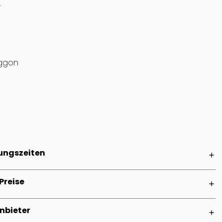
.
aggon
ungszeiten
add
Preise
add
nbieter
add