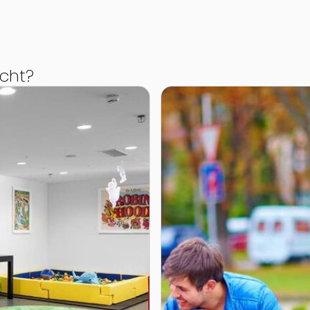
cht?
 Megaplex SCN
Zur Detailseite von Parkanl