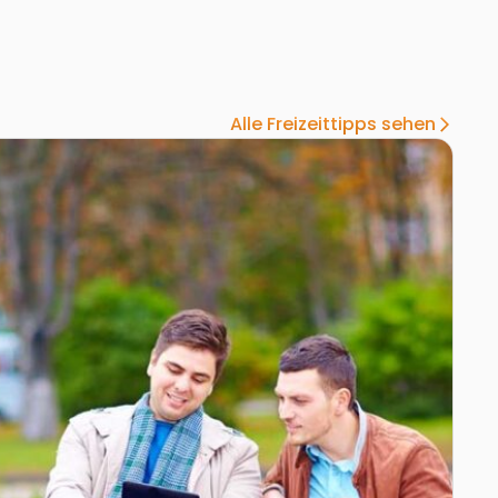
Alle Freizeittipps sehen
arrow_forward_ios
age Angeliwiese
Zur