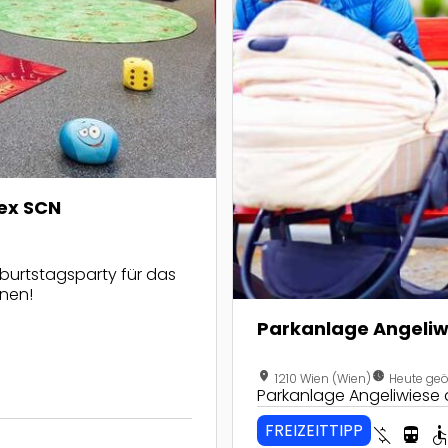
ex SCN
burtstagsparty für das
nen!
Parkanlage Angeliw
location_on
nest_clock_farsight_analog
1210 Wien (Wien)
Heute geö
Parkanlage Angeliwiese 
FREIZEITTIPP
money_off
directions_transit
accessib