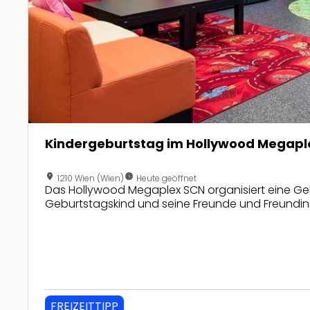
Kindergeburtstag im Hollywood Megapl
location_on
nest_clock_farsight_analog
1210 Wien (Wien)
Heute geöffnet
Das Hollywood Megaplex SCN organisiert eine Ge
Geburtstagskind und seine Freunde und Freundin
FREIZEITTIPP