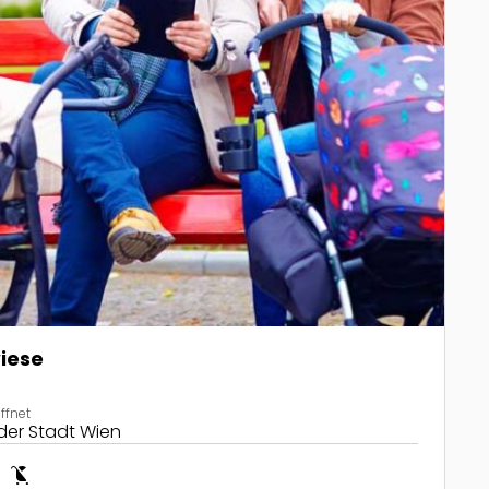
iese
ffnet
der Stadt Wien
le
child_friendly