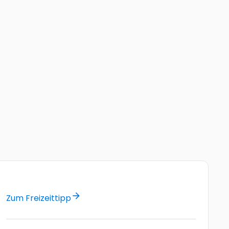
arrow_forward
Zum Freizeittipp