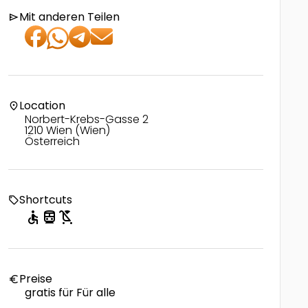
Mit anderen Teilen
send
Location
location_on
Norbert-Krebs-Gasse 2
1210 Wien (Wien)
Österreich
Shortcuts
local_offer
accessible
directions_transit
child_friendly
Preise
euro
gratis für Für alle