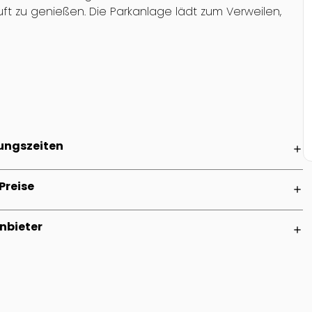
Luft zu genießen. Die Parkanlage lädt zum Verweilen,
ungszeiten
add
Preise
add
nbieter
add