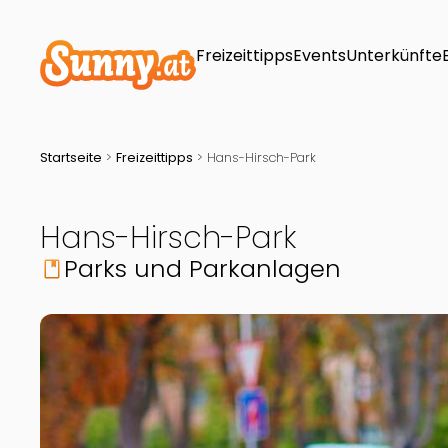
Freizeittipps
Events
Unterkünfte
Startseite
>
Freizeittipps
>
Hans-Hirsch-Park
Hans-Hirsch-Park
Parks und Parkanlagen
book