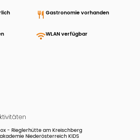
lich
restaurant
Gastronomie vorhanden
en
wifi
WLAN verfügbar
tivitäten
Fox - Rieglerhütte am Kreischberg
vakademie Niederösterreich KIDS