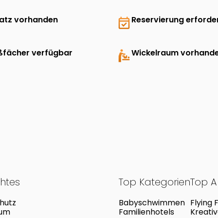
latz vorhanden
event_available
Reservierung erforder
ßfächer verfügbar
baby_changing_station
Wickelraum vorhand
chtes
Top Kategorien
Top Ak
hutz
Babyschwimmen
Flying 
sum
Familienhotels
Kreati