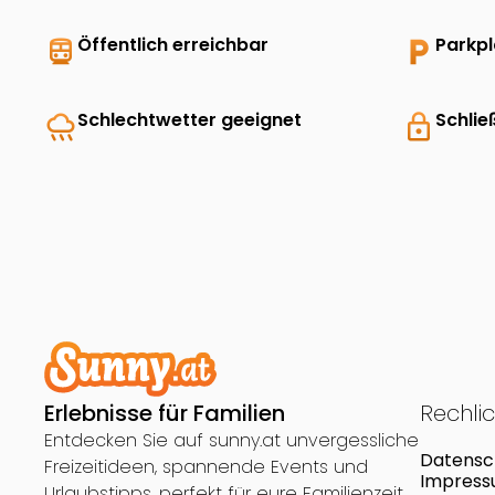
directions_transit
Öffentlich erreichbar
local_parking
Parkp
rainy
Schlechtwetter geeignet
lock
Schlie
Erlebnisse für Familien
Rechli
Entdecken Sie auf sunny.at unvergessliche
Datensc
Freizeitideen, spannende Events und
Impres
Urlaubstipps, perfekt für eure Familienzeit.