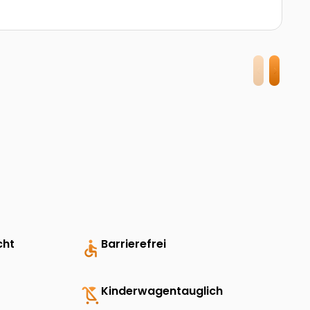
cht
accessible
Barrierefrei
child_friendly
Kinderwagentauglich