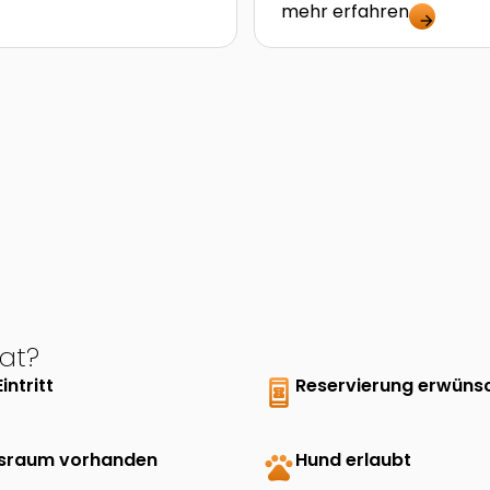
mehr erfahren
arrow_forward
at?
Eintritt
book_online
Reservierung erwüns
sraum vorhanden
pets
Hund erlaubt