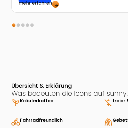
mehr erfahren
arrow_forward
Übersicht & Erklärung
Was bedeuten die Icons auf sunny.
psychiatry
Kräuterkaffee
money_off
freier 
directions_bike
Fahrradfreundlich
folded_hands
Gebet