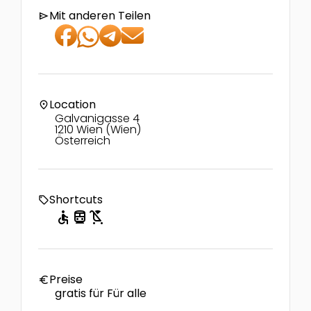
Mit anderen Teilen
send
Location
location_on
Galvanigasse 4
1210 Wien (Wien)
Österreich
Shortcuts
local_offer
accessible
directions_transit
child_friendly
Preise
euro
gratis für Für alle