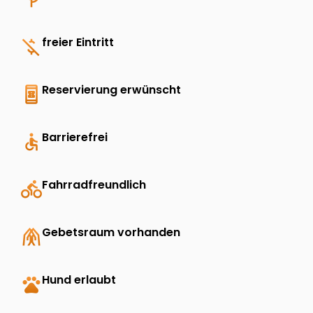
money_off
freier Eintritt
book_online
Reservierung erwünscht
accessible
Barrierefrei
directions_bike
Fahrradfreundlich
folded_hands
Gebetsraum vorhanden
pets
Hund erlaubt