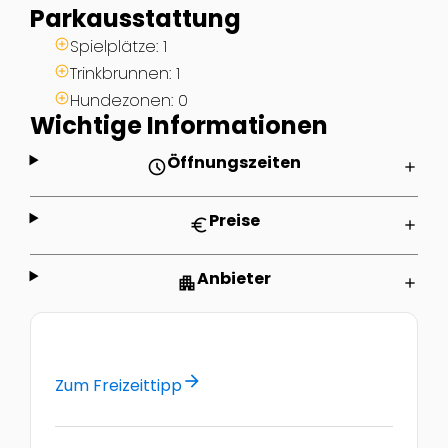
Parkausstattung
Spielplätze: 1
Trinkbrunnen: 1
Hundezonen: 0
Wichtige Informationen
Öffnungszeiten
schedule
add
Preise
euro
add
Anbieter
apartment
add
arrow_forward
Zum Freizeittipp