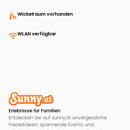
baby_changing_station
Wickelraum vorhanden
wifi
WLAN verfügbar
Erlebnisse für Familien
Entdecken Sie auf sunny.at unvergessliche
Freizeitideen, spannende Events und