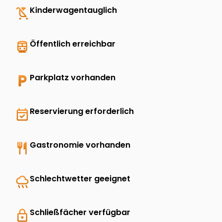
child_friendly
Kinderwagentauglich
directions_transit
Öffentlich erreichbar
local_parking
Parkplatz vorhanden
event_available
Reservierung erforderlich
restaurant
Gastronomie vorhanden
rainy
Schlechtwetter geeignet
lock
Schließfächer verfügbar