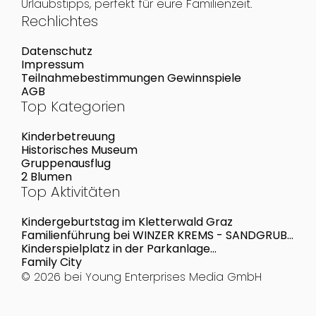
Urlaubstipps, perfekt für eure Familienzeit.
Rechlichtes
Datenschutz
Impressum
Teilnahmebestimmungen Gewinnspiele
AGB
Top Kategorien
Kinderbetreuung
Historisches Museum
Gruppenausflug
2 Blumen
Top Aktivitäten
Kindergeburtstag im Kletterwald Graz
Familienführung bei WINZER KREMS - SANDGRUBE
13 wein.sinn
Kinderspielplatz in der Parkanlage
Kartouschgasse
Family City
© 2026 bei
Young Enterprises Media GmbH