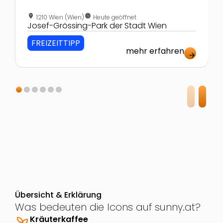
location_on
nest_clock_farsight_analog
1210 Wien (Wien)
Heute geöffnet
Josef-Grössing-Park der Stadt Wien
FREIZEITTIPP
mehr erfahren
arrow_forward
Übersicht & Erklärung
Was bedeuten die Icons auf sunny.at?
psychiatry
Kräuterkaffee