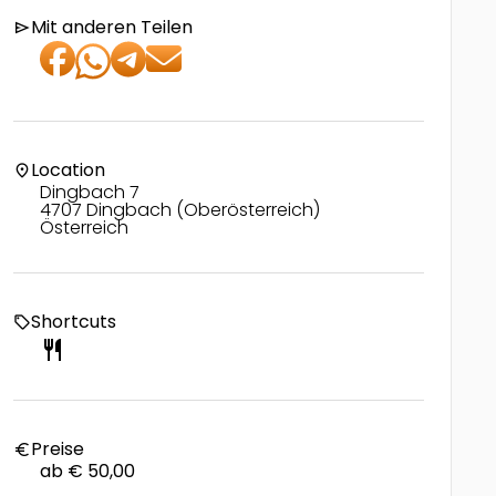
Mit anderen Teilen
send
Location
location_on
Dingbach 7
4707 Dingbach (Oberösterreich)
Österreich
Shortcuts
local_offer
restaurant
Preise
euro
ab € 50,00