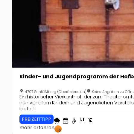
Kinder- und Jugendprogramm der Hof
location_on
nest_clock_farsight_analog
4707 Schlüßlberg (Oberösterreich)
Keine Angaben zu Öffn
Ein historischer Vierkanthof, der zum Theater umf
nun vor allem Kindern und Jugendlichen Vorstell
bietet!
FREIZEITTIPP
rainy
event_available
accessible
restaurant
child_friendly
mehr erfahren
arrow_forward