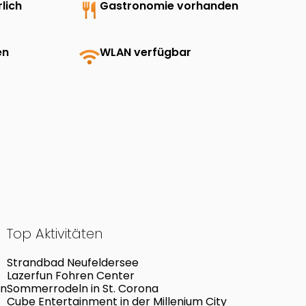
lich
restaurant
Gastronomie vorhanden
en
wifi
WLAN verfügbar
Top Aktivitäten
Strandbad Neufeldersee
Lazerfun Fohren Center
en
Sommerrodeln in St. Corona
Cube Entertainment in der Millenium City