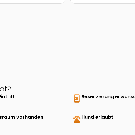
at?
Eintritt
book_online
Reservierung erwüns
sraum vorhanden
pets
Hund erlaubt