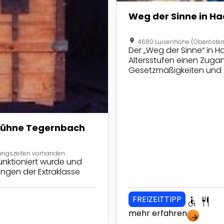
Weg der Sinne in H
location_on
4680 Luisenhöhe (Oberösterr
Der „Weg der Sinne“ in H
Altersstufen einen Zugan
Gesetzmäßigkeiten und d
bühne Tegernbach
ungszeiten vorhanden
unktioniert wurde und
ungen der Extraklasse
FREIZEITTIPP
accessible
restaurant
mehr erfahren
arrow_forward