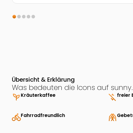
Übersicht & Erklärung
Was bedeuten die Icons auf sunny.
psychiatry
Kräuterkaffee
money_off
freier 
directions_bike
Fahrradfreundlich
folded_hands
Gebet