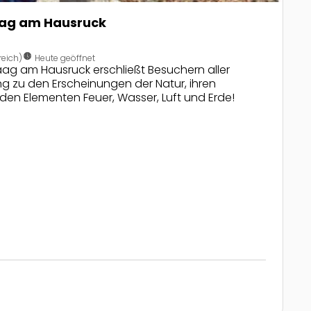
aag am Hausruck
nest_clock_farsight_analog
eich)
Heute geöffnet
aag am Hausruck erschließt Besuchern aller
g zu den Erscheinungen der Natur, ihren
en Elementen Feuer, Wasser, Luft und Erde!