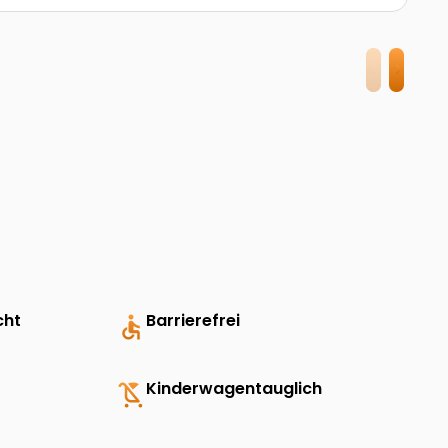
cht
accessible
Barrierefrei
child_friendly
Kinderwagentauglich