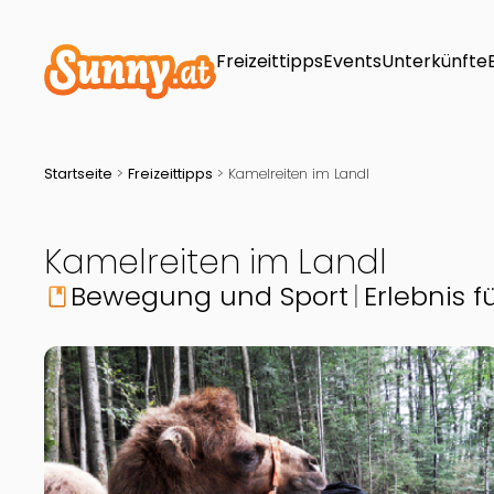
Freizeittipps
Events
Unterkünfte
Startseite
>
Freizeittipps
>
Kamelreiten im Landl
Kamelreiten im Landl
Bewegung und Sport
Erlebnis f
book