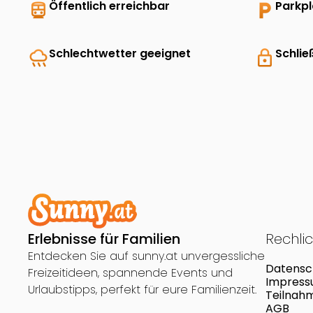
directions_transit
Öffentlich erreichbar
local_parking
Parkp
rainy
Schlechtwetter geeignet
lock
Schlie
Erlebnisse für Familien
Rechli
Entdecken Sie auf sunny.at unvergessliche
Datensc
Freizeitideen, spannende Events und
Impres
Urlaubstipps, perfekt für eure Familienzeit.
Teilnah
AGB