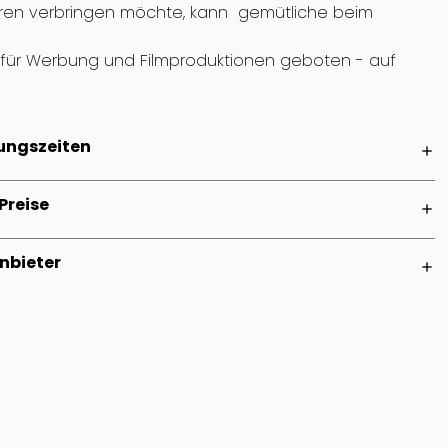
ieren verbringen möchte, kann gemütliche beim
, für Werbung und Filmproduktionen geboten - auf
ungszeiten
add
Preise
add
nbieter
add