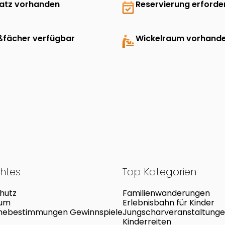
latz vorhanden
event_available
Reservierung erforder
ßfächer verfügbar
baby_changing_station
Wickelraum vorhand
chtes
Top Kategorien
hutz
Familienwanderungen
sum
Erlebnisbahn für Kinder
mebestimmungen Gewinnspiele
Jungscharveranstaltung
Kinderreiten