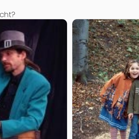
cht?
der Hofbühne Tegernbach
Zur Detailseite von Weg de