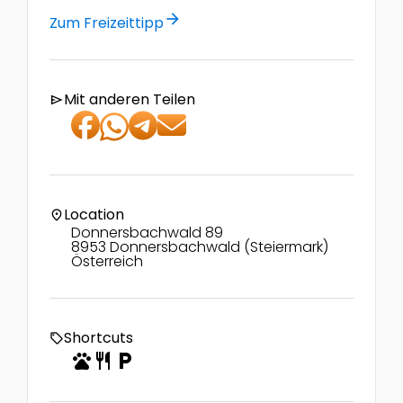
arrow_forward
Zum Freizeittipp
Mit anderen Teilen
send
Location
location_on
Donnersbachwald 89
8953 Donnersbachwald (Steiermark)
Österreich
Shortcuts
local_offer
pets
restaurant
local_parking