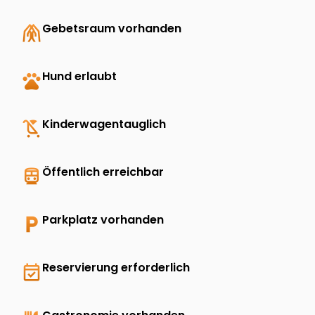
folded_hands
Gebetsraum vorhanden
pets
Hund erlaubt
child_friendly
Kinderwagentauglich
directions_transit
Öffentlich erreichbar
local_parking
Parkplatz vorhanden
event_available
Reservierung erforderlich