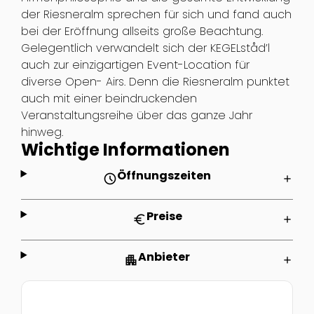
der Riesneralm sprechen für sich und fand auch
bei der Eröffnung allseits große Beachtung.
Gelegentlich verwandelt sich der KEGELståd’l
auch zur einzigartigen Event-Location für
diverse Open- Airs. Denn die Riesneralm punktet
auch mit einer beindruckenden
Veranstaltungsreihe über das ganze Jahr
hinweg.
Wichtige Informationen
Öffnungszeiten
schedule
add
Preise
euro
add
Anbieter
apartment
add