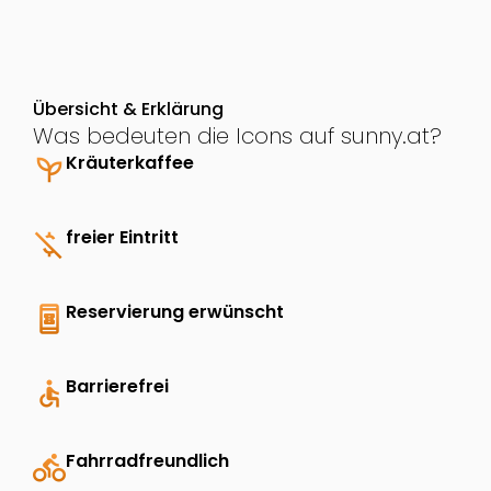
Übersicht & Erklärung
Was bedeuten die Icons auf sunny.at?
psychiatry
Kräuterkaffee
money_off
freier Eintritt
book_online
Reservierung erwünscht
accessible
Barrierefrei
directions_bike
Fahrradfreundlich