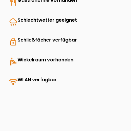
restaurant
Gastronomie vorhanden
rainy
Schlechtwetter geeignet
lock
Schließfächer verfügbar
baby_changing_station
Wickelraum vorhanden
wifi
WLAN verfügbar