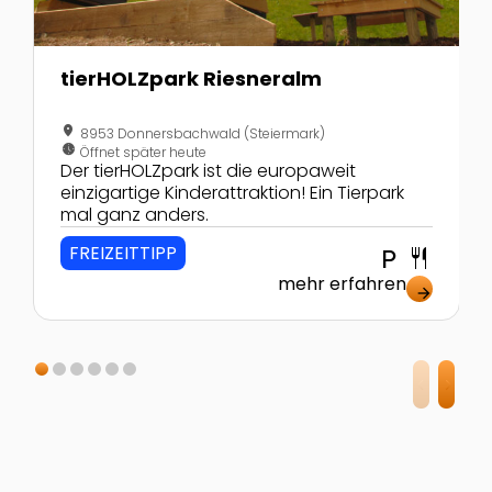
tierHOLZpark Riesneralm
location_on
8953 Donnersbachwald (Steiermark)
nest_clock_farsight_analog
Öffnet später heute
Der tierHOLZpark ist die europaweit
einzigartige Kinderattraktion! Ein Tierpark
mal ganz anders.
FREIZEITTIPP
local_parking
restaurant
mehr erfahren
arrow_forward