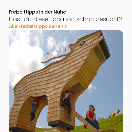
Freizeittipps in der Nähe
Hast du diese Location schon besucht?
Alle Freizeittipps sehen
arrow_forward_ios
Zur Detailseite von tierHOLZpark Riesneralm
Z