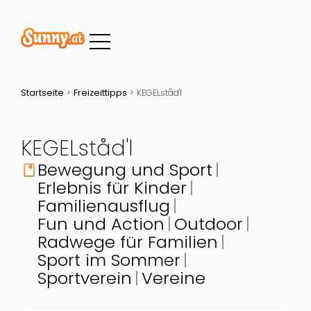
Startseite
>
Freizeittipps
>
KEGELståd'l
KEGELståd'l
Bewegung und Sport
book
Erlebnis für Kinder
Familienausflug
Fun und Action
Outdoor
Radwege für Familien
Sport im Sommer
Sportverein
Vereine