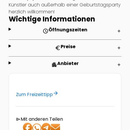
Künstler auch außerhalb einer Geburtstagsparty
herzlich willkommen!
Wichtige Informationen
Öffnungszeiten
schedule
add
Preise
euro
add
Anbieter
apartment
add
arrow_forward
Zum Freizeittipp
Mit anderen Teilen
send