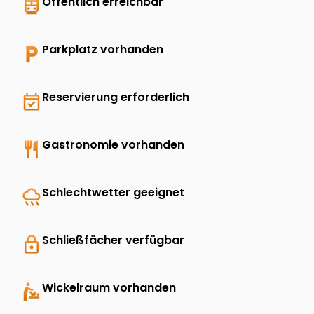
directions_transit
Öffentlich erreichbar
local_parking
Parkplatz vorhanden
event_available
Reservierung erforderlich
restaurant
Gastronomie vorhanden
rainy
Schlechtwetter geeignet
lock
Schließfächer verfügbar
baby_changing_station
Wickelraum vorhanden