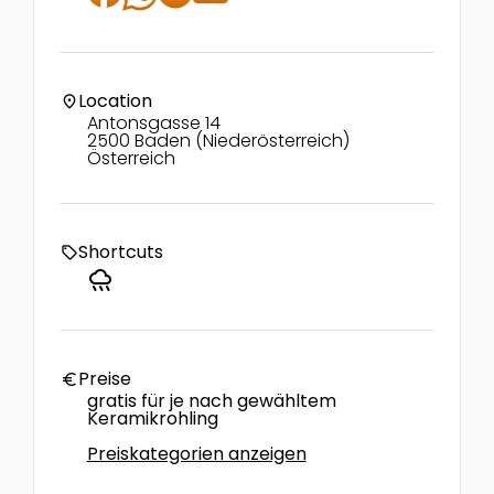
Location
location_on
Antonsgasse 14
2500 Baden (Niederösterreich)
Österreich
Shortcuts
local_offer
rainy
Preise
euro
gratis für je nach gewähltem
Keramikrohling
Preiskategorien anzeigen