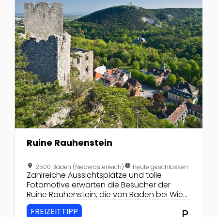
Ruine Rauhenstein
location_on
nest_clock_farsight_analog
2500 Baden (Niederösterreich)
Heute geschlossen
Zahlreiche Aussichtsplätze und tolle
Fotomotive erwarten die Besucher der
Ruine Rauhenstein, die von Baden bei Wien
aus gemütlich zu erreichen ist.
FREIZEITTIPP
local_parking