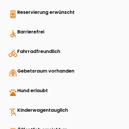
book_online
Reservierung erwünscht
accessible
Barrierefrei
directions_bike
Fahrradfreundlich
folded_hands
Gebetsraum vorhanden
pets
Hund erlaubt
child_friendly
Kinderwagentauglich