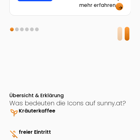
mehr erfahren
arrow_forward
Übersicht & Erklärung
Was bedeuten die Icons auf sunny.at?
psychiatry
Kräuterkaffee
money_off
freier Eintritt