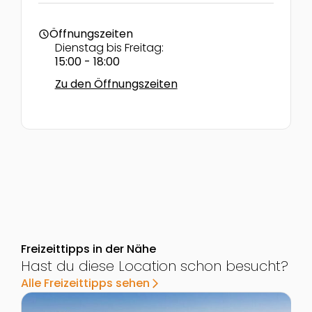
Öffnungszeiten
schedule
Dienstag bis Freitag:
15:00 - 18:00
Zu den Öffnungszeiten
Freizeittipps in der Nähe
Hast du diese Location schon besucht?
Alle Freizeittipps sehen
arrow_forward_ios
Zur Detailseite von Ruine Rauhenstein
Z