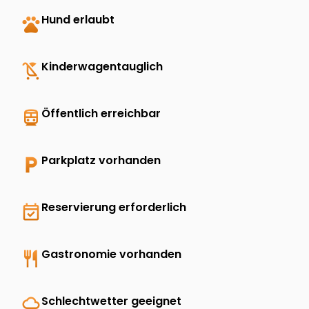
pets
Hund erlaubt
child_friendly
Kinderwagentauglich
directions_transit
Öffentlich erreichbar
local_parking
Parkplatz vorhanden
event_available
Reservierung erforderlich
restaurant
Gastronomie vorhanden
rainy
Schlechtwetter geeignet