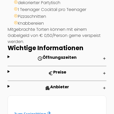
dekorierter Partytisch
1 Teenager Cocktail pro Teenager
Pizzaschnitten
Knabbereien
Mitgebrachte Torten können mit einem
Gabelgeld von € 0,50/Person gerne verspeist
werden.
Wichtige Informationen
Öffnungszeiten
schedule
add
Preise
euro
add
Anbieter
apartment
add
arrow_forward