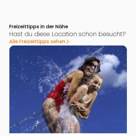
Freizeittipps in der Nähe
Hast du diese Location schon besucht?
Alle Freizeittipps sehen
arrow_forward_ios
Zur Detailseite von ASIA SPA Leoben
Z