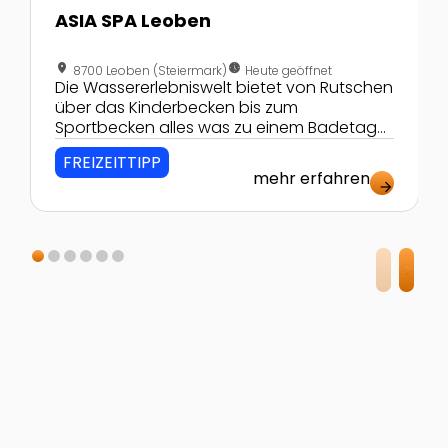
ASIA SPA Leoben
location_on
nest_clock_farsight_analog
8700 Leoben (Steiermark)
Heute geöffnet
Die Wassererlebniswelt bietet von Rutschen
über das Kinderbecken bis zum
Sportbecken alles was zu einem Badetag
gehört!
FREIZEITTIPP
mehr erfahren
arrow_forward