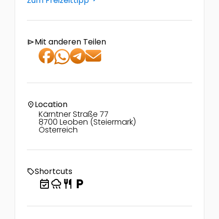
Zum Freizeittipp
Mit anderen Teilen
send
Location
location_on
Kärntner Straße 77
8700 Leoben (Steiermark)
Österreich
Shortcuts
local_offer
event_available
rainy
restaurant
local_parking