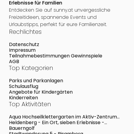
Erlebnisse für Familien
Entdecken Sie auf sunny.at unvergessliche
Freizeitideen, spannende Events und
Urlaubstipps, perfekt für eure Familienzeit.
Rechlichtes
Datenschutz
Impressum
Teilnahmebestimmungen Gewinnspiele
AGB
Top Kategorien
Parks und Parkanlagen
Schulausflug
Angebote für Kindergärten
Kinderreiten
Top Aktivitäten
Aqua Hochseilklettergarten im Aktiv-Zentrum
Bregenzerwald
Heldenberg - Ein Ort, sieben Erlebnisse -
Einzigartig im Weinviertel
Bauerngolf
Stadtwanderung 5 - Bisamberg