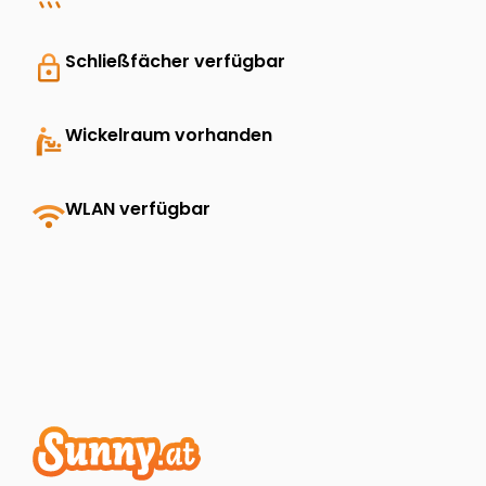
lock
Schließfächer verfügbar
baby_changing_station
Wickelraum vorhanden
wifi
WLAN verfügbar