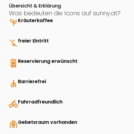
Übersicht & Erklärung
Was bedeuten die Icons auf sunny.at?
psychiatry
Kräuterkaffee
money_off
freier Eintritt
book_online
Reservierung erwünscht
accessible
Barrierefrei
directions_bike
Fahrradfreundlich
folded_hands
Gebetsraum vorhanden