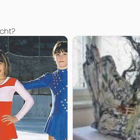
cht?
m Eisenstadt
Zur Detailseite von Weinm