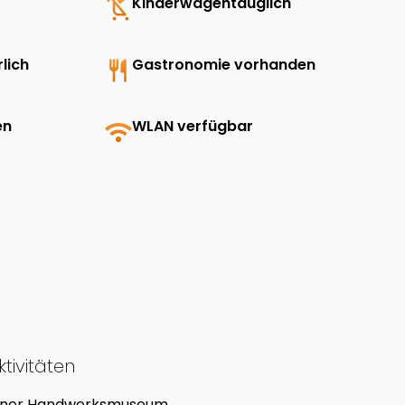
child_friendly
Kinderwagentauglich
lich
restaurant
Gastronomie vorhanden
en
wifi
WLAN verfügbar
tivitäten
ntner Handwerksmuseum