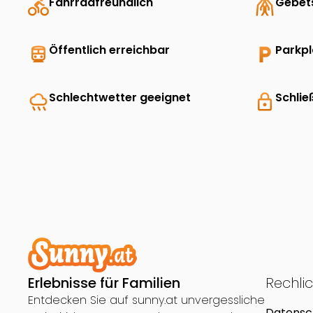
directions_bike
Fahrradfreundlich
folded_hands
Gebet
directions_transit
Öffentlich erreichbar
local_parking
Parkp
rainy
Schlechtwetter geeignet
lock
Schlie
Erlebnisse für Familien
Rechli
Entdecken Sie auf sunny.at unvergessliche
Datensc