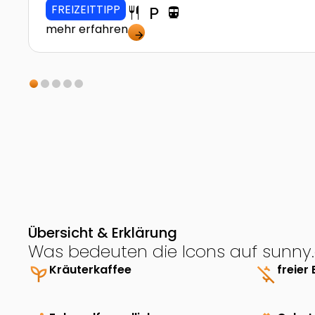
FREIZEITTIPP
restaurant
local_parking
directions_transit
mehr erfahren
arrow_forward
Übersicht & Erklärung
Was bedeuten die Icons auf sunny.
psychiatry
Kräuterkaffee
money_off
freier 