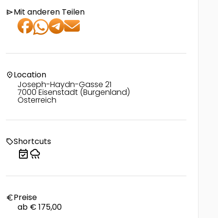
Mit anderen Teilen
send
Location
location_on
Joseph-Haydn-Gasse 21
7000 Eisenstadt (Burgenland)
Österreich
Shortcuts
local_offer
event_available
rainy
Preise
euro
ab € 175,00