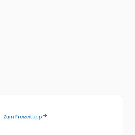
arrow_forward
Zum Freizeittipp