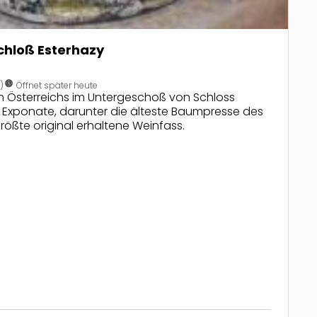
hloß Esterhazy
nest_clock_farsight_analog
)
Öffnet später heute
Österreichs im Untergeschoß von Schloss
0 Exponate, darunter die älteste Baumpresse des
ößte original erhaltene Weinfass.