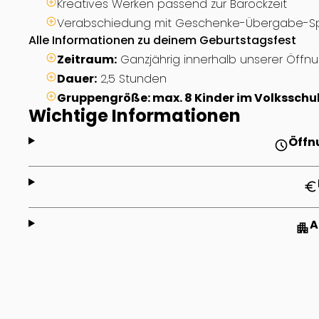
Kreatives Werken passend zur Barockzeit
Verabschiedung mit Geschenke-Übergabe-Sp
Alle Informationen zu deinem Geburtstagsfest
Zeitraum:
Ganzjährig innerhalb unserer Öffn
Dauer:
2,5 Stunden
Gruppengröße: max. 8 Kinder im Volksschul
Wichtige Informationen
Öffn
schedule
euro
A
apartment