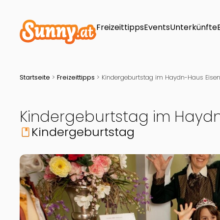
Freizeittipps
Events
Unterkünfte
Startseite
>
Freizeittipps
>
Kindergeburtstag im Haydn-Haus Eisen
Kindergeburtstag im Haydn
Kindergeburtstag
book