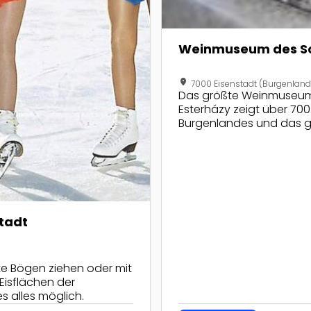
Weinmuseum des Sc
location_on
7000 Eisenstadt (Burgenland
Das größte Weinmuseum 
Esterházy zeigt über 70
Burgenlandes und das gr
tadt
te Bögen ziehen oder mit
Eisflächen der
s alles möglich.