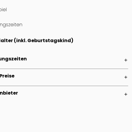
iel
ungszeiten
alter (inkl. Geburtstagskind)
ungszeiten
add
Preise
add
nbieter
add