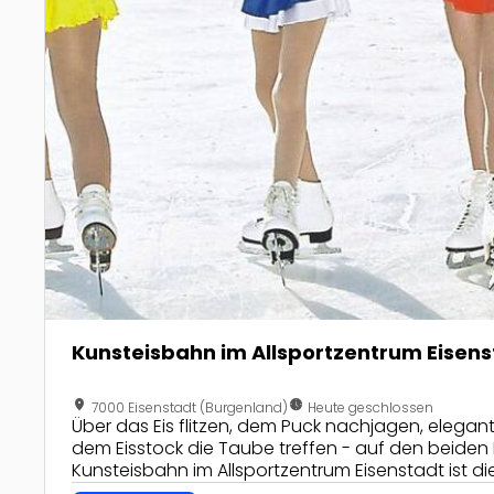
Kunsteisbahn im Allsportzentrum Eisens
location_on
nest_clock_farsight_analog
7000 Eisenstadt (Burgenland)
Heute geschlossen
Über das Eis flitzen, dem Puck nachjagen, elegan
dem Eisstock die Taube treffen - auf den beiden 
Kunsteisbahn im Allsportzentrum Eisenstadt ist die