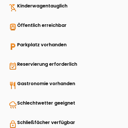
child_friendly
Kinderwagentauglich
directions_transit
Öffentlich erreichbar
local_parking
Parkplatz vorhanden
event_available
Reservierung erforderlich
restaurant
Gastronomie vorhanden
rainy
Schlechtwetter geeignet
lock
Schließfächer verfügbar