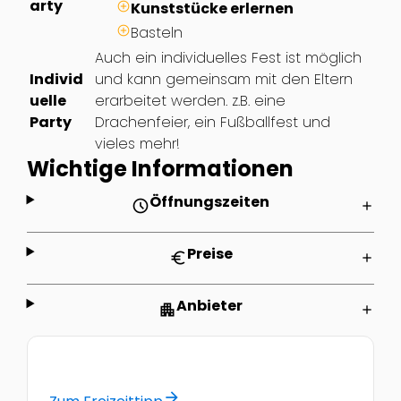
arty
Kunststücke erlernen
Basteln
Auch ein individuelles Fest ist möglich
Individ
und kann gemeinsam mit den Eltern
uelle
erarbeitet werden. z.B. eine
Party
Drachenfeier, ein Fußballfest und
vieles mehr!
Wichtige Informationen
Öffnungszeiten
schedule
add
Preise
euro
add
Anbieter
apartment
add
arrow_forward