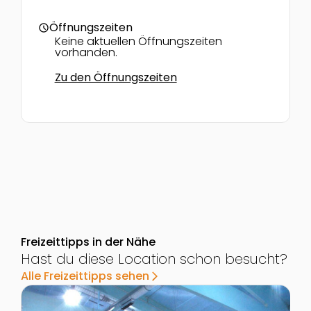
Öffnungszeiten
schedule
Keine aktuellen Öffnungszeiten
vorhanden.
Zu den Öffnungszeiten
Freizeittipps in der Nähe
Hast du diese Location schon besucht?
Alle Freizeittipps sehen
arrow_forward_ios
Zur Detailseite von NÖ Landessportschulanlage
Z