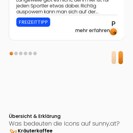
jeden Sportler etwas dabei. Richtig
auspowern kann man sich auf der
Kletterwand oder bei einem Match im
FREIZEITTIPP
local_parking
Tenniscenter. Eislaufen bei jedem Wetter
ermöglicht die große Eissporthalle.
mehr erfahren
arrow_forward
Übersicht & Erklärung
Was bedeuten die Icons auf sunny.at?
psychiatry
Kräuterkaffee