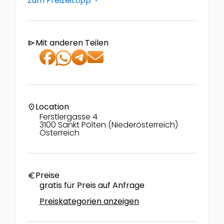
Zum Freizeittipp
Mit anderen Teilen
send
Location
location_on
Ferstlergasse 4
3100 Sankt Pölten (Niederösterreich)
Österreich
Preise
euro
gratis für Preis auf Anfrage
Preiskategorien anzeigen