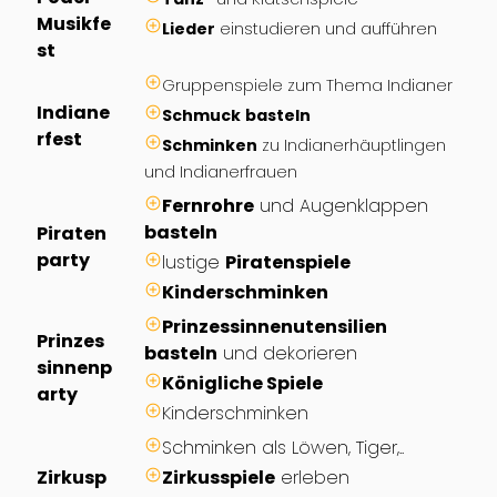
Musikfe
Lieder
einstudieren und aufführen
st
Gruppenspiele zum Thema Indianer
Indiane
Schmuck
basteln
rfest
Schminken
zu Indianerhäuptlingen
und Indianerfrauen
Fernrohre
und Augenklappen
basteln
Piraten
party
lustige
Piratenspiele
Kinderschminken
Prinzessinnenutensilien
Prinzes
basteln
und dekorieren
sinnenp
Königliche Spiele
arty
Kinderschminken
Schminken als Löwen, Tiger,..
Zirkusp
Zirkusspiele
erleben