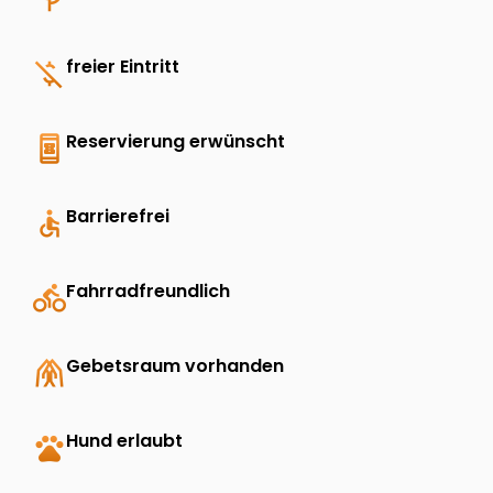
money_off
freier Eintritt
book_online
Reservierung erwünscht
accessible
Barrierefrei
directions_bike
Fahrradfreundlich
folded_hands
Gebetsraum vorhanden
pets
Hund erlaubt