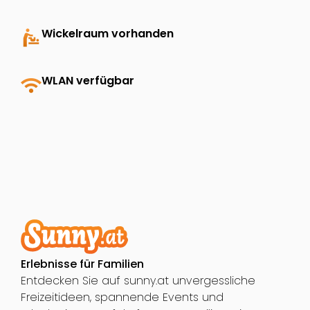
baby_changing_station
Wickelraum vorhanden
wifi
WLAN verfügbar
Erlebnisse für Familien
Entdecken Sie auf sunny.at unvergessliche
Freizeitideen, spannende Events und