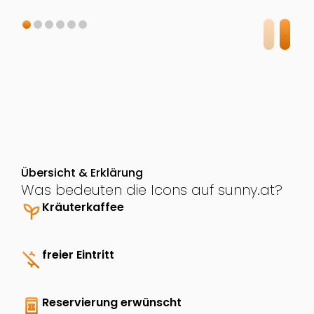
Übersicht & Erklärung
Was bedeuten die Icons auf sunny.at?
psychiatry
Kräuterkaffee
money_off
freier Eintritt
book_online
Reservierung erwünscht