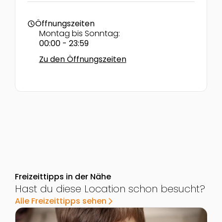
Öffnungszeiten
schedule
Montag bis Sonntag:
00:00 - 23:59
Zu den Öffnungszeiten
Freizeittipps in der Nähe
Hast du diese Location schon besucht?
Alle Freizeittipps sehen
arrow_forward_ios
Zur Detailseite von Kindergeburtstag im Cineplexx M
Z