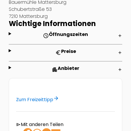
Bauermühle Mattersburg
Schubertstraße 53
7210 Mattersburg
Wichtige Informationen
Öffnungszeiten
schedule
add
Preise
euro
add
Anbieter
apartment
add
arrow_forward
Zum Freizeittipp
Mit anderen Teilen
send