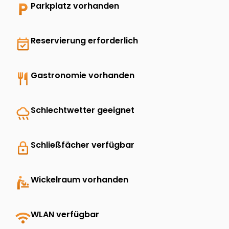
local_parking
Parkplatz vorhanden
event_available
Reservierung erforderlich
restaurant
Gastronomie vorhanden
rainy
Schlechtwetter geeignet
lock
Schließfächer verfügbar
baby_changing_station
Wickelraum vorhanden
wifi
WLAN verfügbar