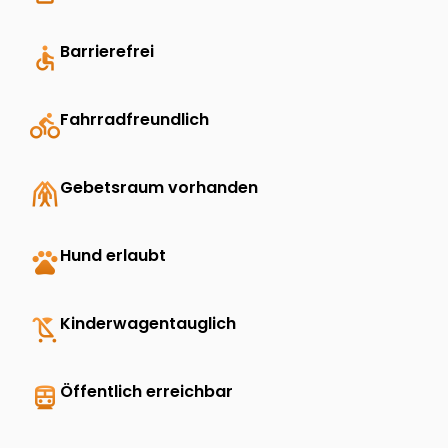
accessible
Barrierefrei
directions_bike
Fahrradfreundlich
folded_hands
Gebetsraum vorhanden
pets
Hund erlaubt
child_friendly
Kinderwagentauglich
directions_transit
Öffentlich erreichbar