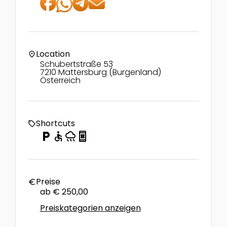
Location
location_on
Schubertstraße 53
7210 Mattersburg (Burgenland)
Österreich
Shortcuts
local_offer
local_parking
accessible
rainy
book_online
Preise
euro
ab € 250,00
Preiskategorien anzeigen