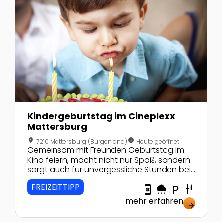
Kindergeburtstag im Cineplexx
Mattersburg
location_on
nest_clock_farsight_analog
7210 Mattersburg (Burgenland)
Heute geöffnet
Gemeinsam mit Freunden Geburtstag im
Kino feiern, macht nicht nur Spaß, sondern
sorgt auch für unvergessliche Stunden bei
einem spannende Film
FREIZEITTIPP
book_online
rainy
local_parking
restaurant
mehr erfahren
arrow_forward