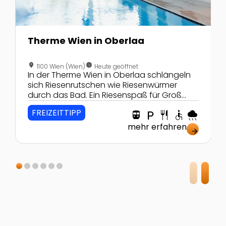
Therme Wien in Oberlaa
location_on
nest_clock_farsight_analog
1100 Wien (Wien)
Heute geöffnet
In der Therme Wien in Oberlaa schlängeln
sich Riesenrutschen wie Riesenwürmer
durch das Bad. Ein Riesenspaß für Groß
und Klein!
FREIZEITTIPP
directions_transit
local_parking
restaurant
accessible
rainy
mehr erfahren
arrow_forward