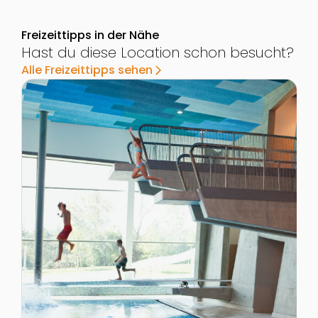
Freizeittipps in der Nähe
Hast du diese Location schon besucht?
Alle Freizeittipps sehen
arrow_forward_ios
Zur Detailseite von Therme Wien in Oberlaa
Z