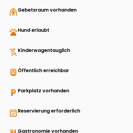
folded_hands
Gebetsraum vorhanden
pets
Hund erlaubt
child_friendly
Kinderwagentauglich
directions_transit
Öffentlich erreichbar
local_parking
Parkplatz vorhanden
event_available
Reservierung erforderlich
restaurant
Gastronomie vorhanden