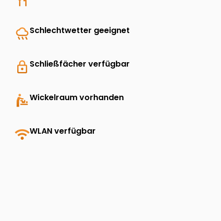
rainy
Schlechtwetter geeignet
lock
Schließfächer verfügbar
baby_changing_station
Wickelraum vorhanden
wifi
WLAN verfügbar