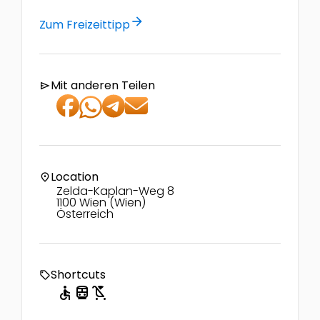
arrow_forward
Zum Freizeittipp
Mit anderen Teilen
send
Location
location_on
Zelda-Kaplan-Weg 8
1100 Wien (Wien)
Österreich
Shortcuts
local_offer
accessible
directions_transit
child_friendly