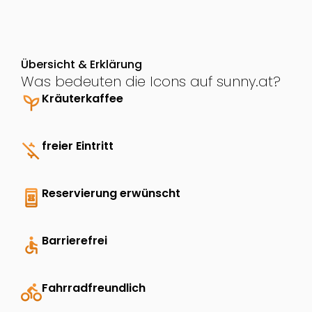
Übersicht & Erklärung
Was bedeuten die Icons auf sunny.at?
psychiatry
Kräuterkaffee
money_off
freier Eintritt
book_online
Reservierung erwünscht
accessible
Barrierefrei
directions_bike
Fahrradfreundlich