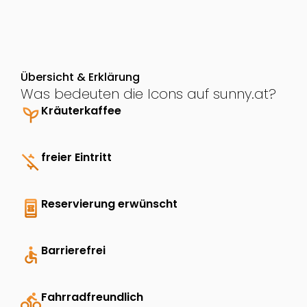
Übersicht & Erklärung
Was bedeuten die Icons auf sunny.at?
psychiatry
Kräuterkaffee
money_off
freier Eintritt
book_online
Reservierung erwünscht
accessible
Barrierefrei
directions_bike
Fahrradfreundlich