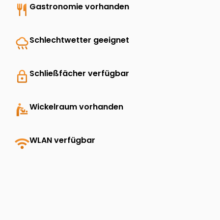
restaurant
Gastronomie vorhanden
rainy
Schlechtwetter geeignet
lock
Schließfächer verfügbar
baby_changing_station
Wickelraum vorhanden
wifi
WLAN verfügbar