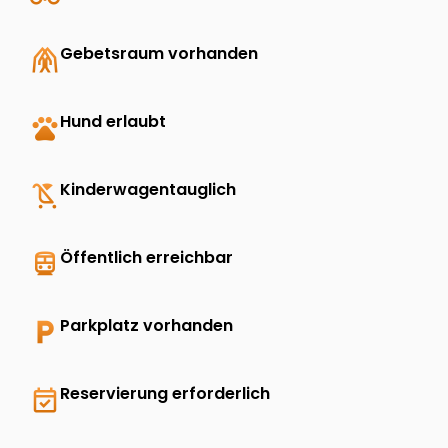
folded_hands
Gebetsraum vorhanden
pets
Hund erlaubt
child_friendly
Kinderwagentauglich
directions_transit
Öffentlich erreichbar
local_parking
Parkplatz vorhanden
event_available
Reservierung erforderlich