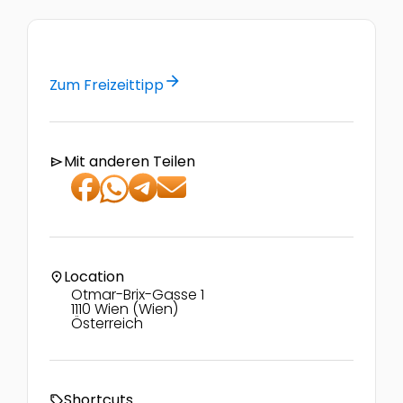
arrow_forward
Zum Freizeittipp
Mit anderen Teilen
send
Location
location_on
Otmar-Brix-Gasse 1
1110 Wien (Wien)
Österreich
Shortcuts
local_offer