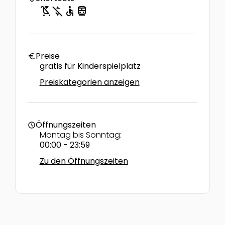
child_friendly
money_off
accessible
directions_transit
Preise
euro
gratis für Kinderspielplatz
Preiskategorien anzeigen
Öffnungszeiten
schedule
Montag bis Sonntag:
00:00 - 23:59
Zu den Öffnungszeiten