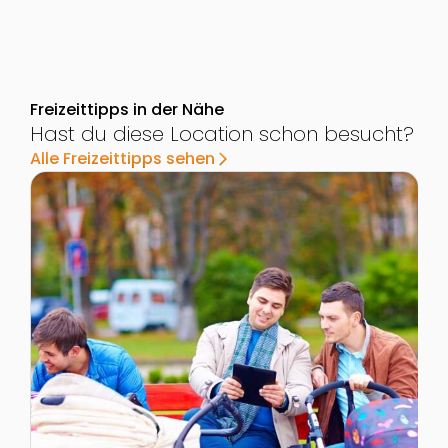
Freizeittipps in der Nähe
Hast du diese Location schon besucht?
Alle Freizeittipps sehen
arrow_forward_ios
Zur Detailseite von Herderpark
Z