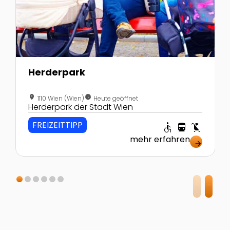
Herderpark
location_on
nest_clock_farsight_analog
1110 Wien (Wien)
Heute geöffnet
Herderpark der Stadt Wien
FREIZEITTIPP
accessible
directions_transit
child_friendly
mehr erfahren
arrow_forward