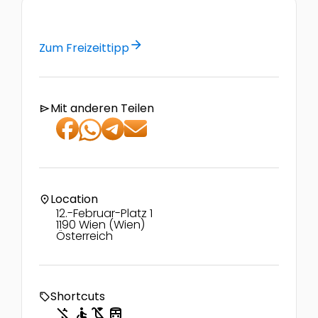
arrow_forward
Zum Freizeittipp
Mit anderen Teilen
send
Location
location_on
12.-Februar-Platz 1
1190 Wien (Wien)
Österreich
Shortcuts
local_offer
money_off
accessible
child_friendly
directions_transit