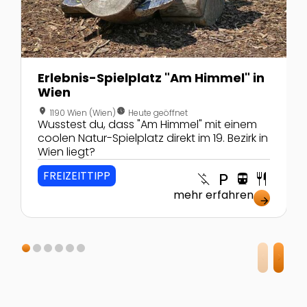
Erlebnis-Spielplatz "Am Himmel" in
Wien
location_on
nest_clock_farsight_analog
1190 Wien (Wien)
Heute geöffnet
Wusstest du, dass "Am Himmel" mit einem
coolen Natur-Spielplatz direkt im 19. Bezirk in
Wien liegt?
FREIZEITTIPP
money_off
local_parking
directions_transit
restaurant
mehr erfahren
arrow_forward