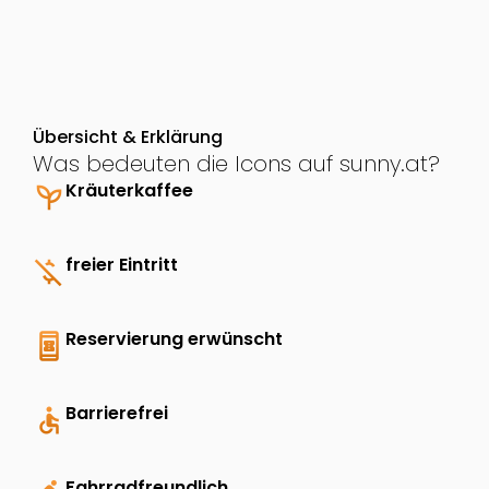
Übersicht & Erklärung
Was bedeuten die Icons auf sunny.at?
psychiatry
Kräuterkaffee
money_off
freier Eintritt
book_online
Reservierung erwünscht
accessible
Barrierefrei
Fahrradfreundlich