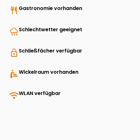
restaurant
Gastronomie vorhanden
rainy
Schlechtwetter geeignet
lock
Schließfächer verfügbar
baby_changing_station
Wickelraum vorhanden
wifi
WLAN verfügbar