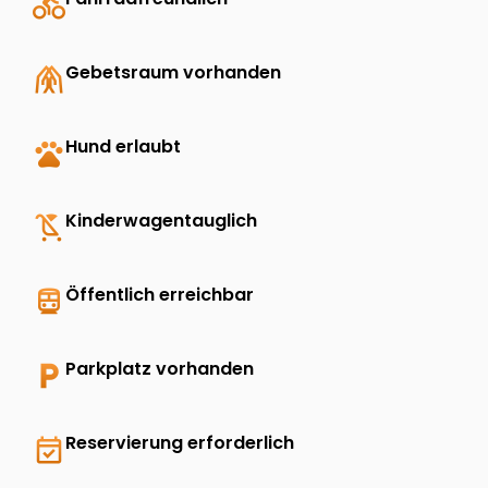
directions_bike
folded_hands
Gebetsraum vorhanden
pets
Hund erlaubt
child_friendly
Kinderwagentauglich
directions_transit
Öffentlich erreichbar
local_parking
Parkplatz vorhanden
event_available
Reservierung erforderlich