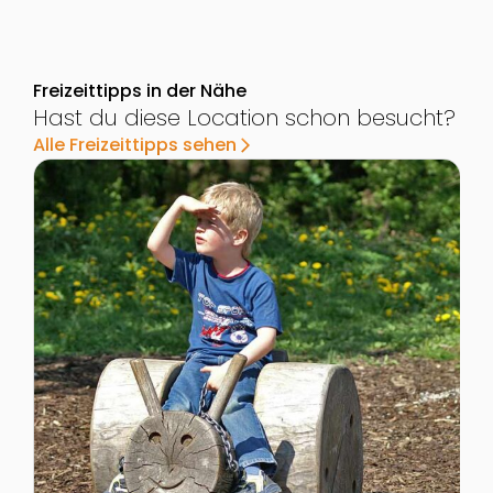
Freizeittipps in der Nähe
Hast du diese Location schon besucht?
Alle Freizeittipps sehen
arrow_forward_ios
Zur Detailseite von Erlebnis-Spielplatz "Am Himmel" i
Z