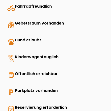
directions_bike
Fahrradfreundlich
folded_hands
Gebetsraum vorhanden
pets
Hund erlaubt
child_friendly
Kinderwagentauglich
directions_transit
Öffentlich erreichbar
local_parking
Parkplatz vorhanden
event_available
Reservierung erforderlich