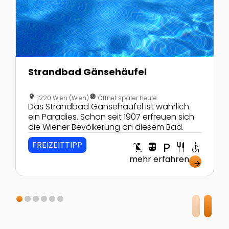
Strandbad Gänsehäufel
location_on
nest_clock_farsight_analog
1220 Wien (Wien)
Öffnet später heute
Das Strandbad Gänsehäufel ist wahrlich
ein Paradies. Schon seit 1907 erfreuen sich
die Wiener Bevölkerung an diesem Bad.
FREIZEITTIPP
child_friendly
directions_transit
local_parking
restaurant
accessible
mehr erfahren
arrow_forward