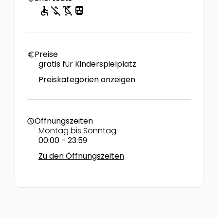
accessible
money_off
child_friendly
directions_transit
Preise
euro
gratis für Kinderspielplatz
Preiskategorien anzeigen
Öffnungszeiten
schedule
Montag bis Sonntag:
00:00 - 23:59
Zu den Öffnungszeiten