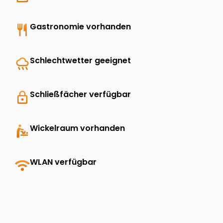
restaurant
Gastronomie vorhanden
rainy
Schlechtwetter geeignet
lock
Schließfächer verfügbar
baby_changing_station
Wickelraum vorhanden
wifi
WLAN verfügbar