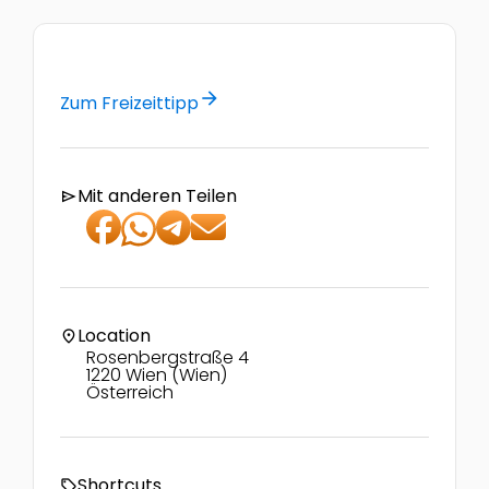
arrow_forward
Zum Freizeittipp
Mit anderen Teilen
send
Location
location_on
Rosenbergstraße 4
1220 Wien (Wien)
Österreich
Shortcuts
local_offer