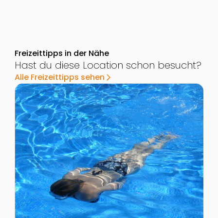
Freizeittipps in der Nähe
Hast du diese Location schon besucht?
Alle Freizeittipps sehen
arrow_forward_ios
Zur Detailseite von Strandbad Gänsehäufel
Z