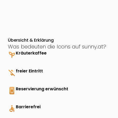
Übersicht & Erklärung
Was bedeuten die Icons auf sunny.at?
psychiatry
Kräuterkaffee
money_off
freier Eintritt
book_online
Reservierung erwünscht
accessible
Barrierefrei