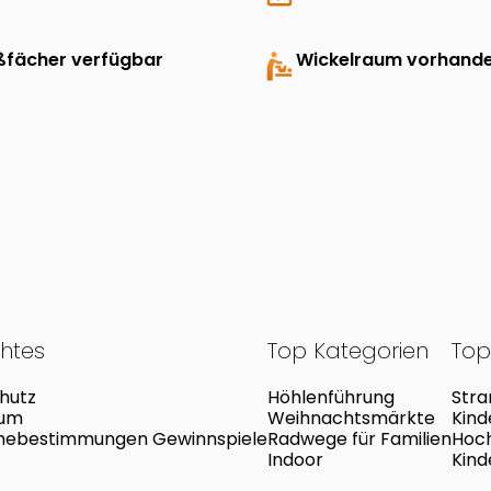
ßfächer verfügbar
baby_changing_station
Wickelraum vorhand
chtes
Top Kategorien
Top
hutz
Höhlenführung
Stra
sum
Weihnachtsmärkte
Kind
mebestimmungen Gewinnspiele
Radwege für Familien
Hoch
Indoor
Kind