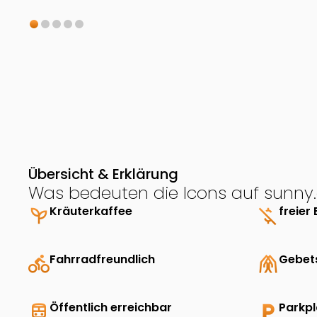
Übersicht & Erklärung
Was bedeuten die Icons auf sunny.
psychiatry
Kräuterkaffee
money_off
freier 
directions_bike
Fahrradfreundlich
folded_hands
Gebet
directions_transit
Öffentlich erreichbar
local_parking
Parkp