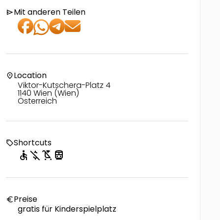
Mit anderen Teilen
send
Location
location_on
Viktor-Kutschera-Platz 4
1140 Wien (Wien)
Österreich
Shortcuts
local_offer
accessible
money_off
child_friendly
directions_transit
Preise
euro
gratis für Kinderspielplatz