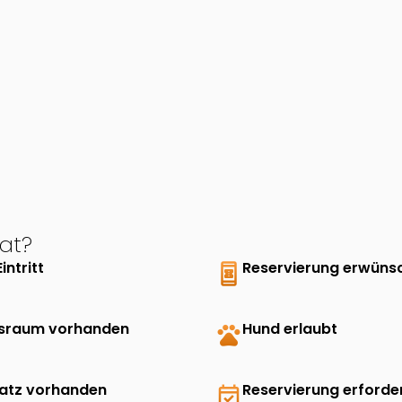
at?
Eintritt
book_online
Reservierung erwüns
sraum vorhanden
pets
Hund erlaubt
latz vorhanden
event_available
Reservierung erforder