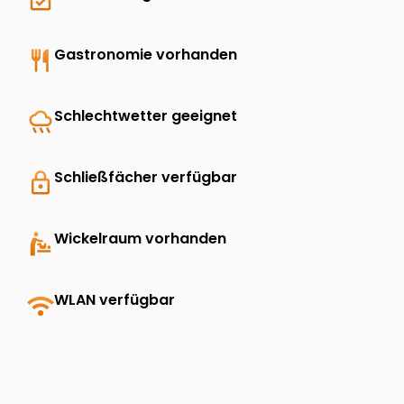
restaurant
Gastronomie vorhanden
rainy
Schlechtwetter geeignet
lock
Schließfächer verfügbar
baby_changing_station
Wickelraum vorhanden
wifi
WLAN verfügbar