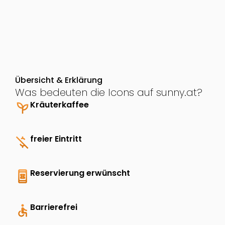
Übersicht & Erklärung
Was bedeuten die Icons auf sunny.at?
psychiatry
Kräuterkaffee
money_off
freier Eintritt
book_online
Reservierung erwünscht
accessible
Barrierefrei