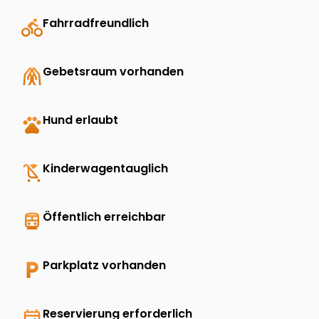
directions_bike
Fahrradfreundlich
folded_hands
Gebetsraum vorhanden
pets
Hund erlaubt
child_friendly
Kinderwagentauglich
directions_transit
Öffentlich erreichbar
local_parking
Parkplatz vorhanden
event_available
Reservierung erforderlich