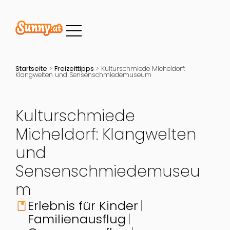
Startseite
>
Freizeittipps
>
Kulturschmiede Micheldorf:
Klangwelten und Sensenschmiedemuseum
Kulturschmiede
Micheldorf: Klangwelten
und
Sensenschmiedemuseu
m
Erlebnis für Kinder
book
Familienausflug