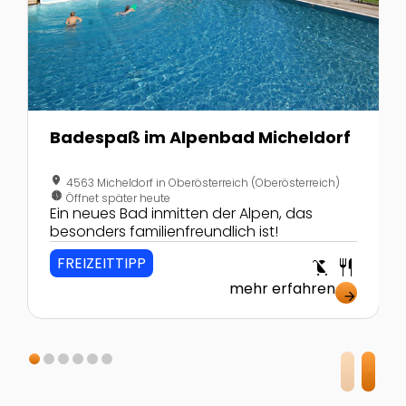
Badespaß im Alpenbad Micheldorf
location_on
4563 Micheldorf in Oberösterreich (Oberösterreich)
nest_clock_farsight_analog
Öffnet später heute
Ein neues Bad inmitten der Alpen, das
besonders familienfreundlich ist!
FREIZEITTIPP
child_friendly
restaurant
mehr erfahren
arrow_forward