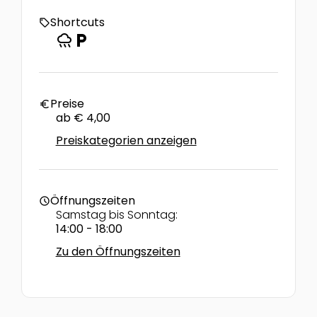
Shortcuts
local_offer
rainy
local_parking
Preise
euro
ab € 4,00
Preiskategorien anzeigen
Öffnungszeiten
schedule
Samstag bis Sonntag:
14:00 - 18:00
Zu den Öffnungszeiten