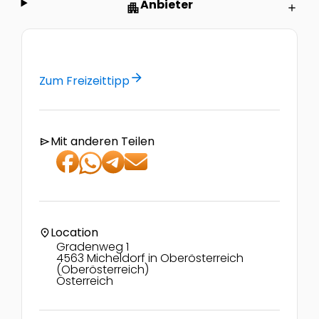
Anbieter
apartment
add
arrow_forward
Zum Freizeittipp
Mit anderen Teilen
send
Location
location_on
Gradenweg 1
4563 Micheldorf in Oberösterreich
(Oberösterreich)
Österreich