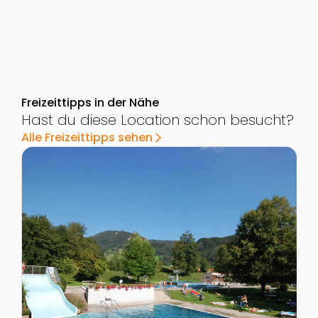
Freizeittipps in der Nähe
Hast du diese Location schon besucht?
Alle Freizeittipps sehen
arrow_forward_ios
Zur Detailseite von Badespaß im Alpenbad Micheldor
Z