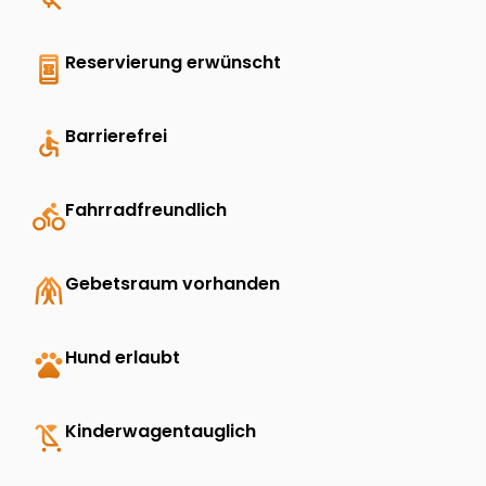
book_online
Reservierung erwünscht
accessible
Barrierefrei
directions_bike
Fahrradfreundlich
folded_hands
Gebetsraum vorhanden
pets
Hund erlaubt
child_friendly
Kinderwagentauglich