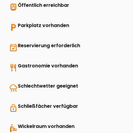
directions_transit
Öffentlich erreichbar
local_parking
Parkplatz vorhanden
event_available
Reservierung erforderlich
restaurant
Gastronomie vorhanden
rainy
Schlechtwetter geeignet
lock
Schließfächer verfügbar
baby_changing_station
Wickelraum vorhanden