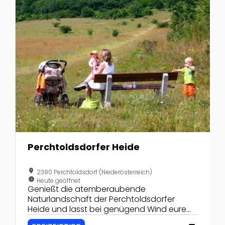
Perchtoldsdorfer Heide
location_on
2380 Perchtoldsdorf (Niederösterreich)
nest_clock_farsight_analog
Heute geöffnet
Genießt die atemberaubende
Naturlandschaft der Perchtoldsdorfer
Heide und lasst bei genügend Wind eure
Drachen steigen.