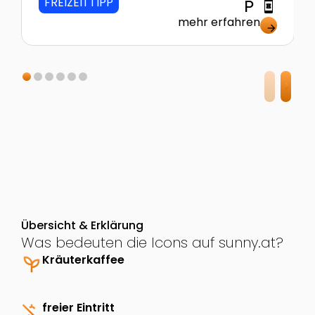
FREIZEITTIPP
local_parking
book_online
mehr erfahren
arrow_forward
Übersicht & Erklärung
Was bedeuten die Icons auf sunny.at?
psychiatry
Kräuterkaffee
money_off
freier Eintritt