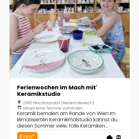
Ferienwochen im Mach mit'
Keramikstudio
location_on
2380 Perchtoldsdorf (Niederösterreich)
calendar_today
Aktuell keine Termine vorhanden
Keramik bemalen am Rande von Wien Im
klimatisierten Keramikmalstudio kannst du
diesen Sommer viele, tolle Keramiken
bemalen. Wir haben alles was du brauchst
EVENT
rainy
directions_transit
um kreativ zu sein und du musst nichts