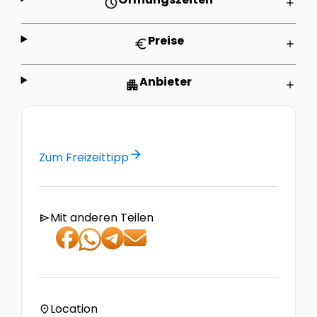
schedule
add
Preise
euro
add
Anbieter
apartment
add
arrow_forward
Zum Freizeittipp
Mit anderen Teilen
send
Location
location_on