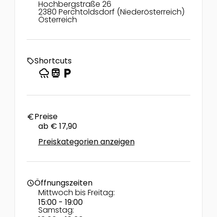
Hochbergstraße 26
2380 Perchtoldsdorf (Niederösterreich)
Österreich
Shortcuts
local_offer
rainy
directions_transit
local_parking
Preise
euro
ab € 17,90
Preiskategorien anzeigen
Öffnungszeiten
schedule
Mittwoch bis Freitag:
15:00 - 19:00
Samstag: