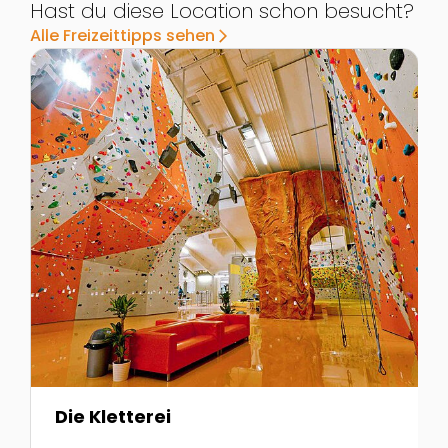
Hast du diese Location schon besucht?
Alle Freizeittipps sehen
arrow_forward_ios
Zur Detailseite von Die Kletterei
Z
Die Kletterei