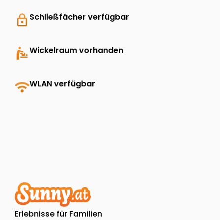
lock
Schließfächer verfügbar
baby_changing_station
Wickelraum vorhanden
wifi
WLAN verfügbar
Erlebnisse für Familien