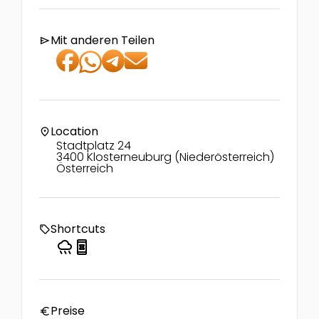
Mit anderen Teilen
send
Location
location_on
Stadtplatz 24
3400 Klosterneuburg (Niederösterreich)
Österreich
Shortcuts
local_offer
rainy
book_online
Preise
euro