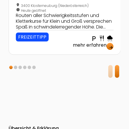
location_on
3400 Klosterneuburg (Niederösterreich)
nest_clock_farsight_analog
Heute geöffnet
Routen aller Schwierigkeitsstufen und
Kletterkurse für Klein und Groß versprechen
Spaß in schwindelerregender Höhe. Die
Kletterei in Klosterneuburg verfügt über
FREIZEITTIPP
local_parking
restaurant
rainy
1200m² Kletterfläche.
mehr erfahren
arrow_forward
Übersicht & Erklärung