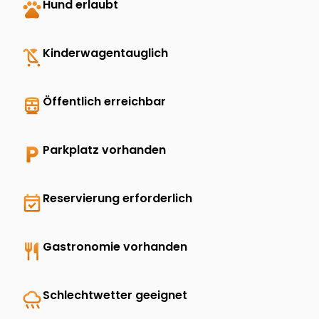
pets
Hund erlaubt
child_friendly
Kinderwagentauglich
directions_transit
Öffentlich erreichbar
local_parking
Parkplatz vorhanden
event_available
Reservierung erforderlich
restaurant
Gastronomie vorhanden
rainy
Schlechtwetter geeignet