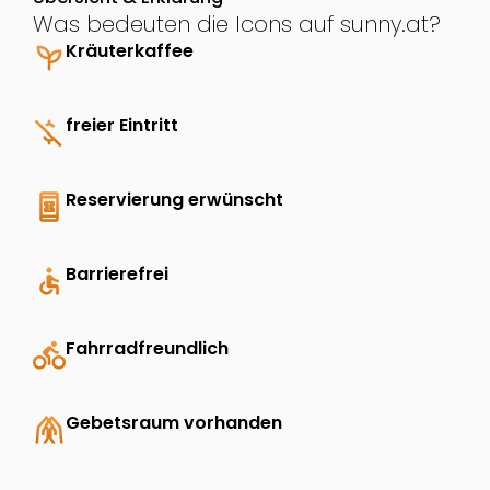
Was bedeuten die Icons auf sunny.at?
psychiatry
Kräuterkaffee
money_off
freier Eintritt
book_online
Reservierung erwünscht
accessible
Barrierefrei
directions_bike
Fahrradfreundlich
folded_hands
Gebetsraum vorhanden