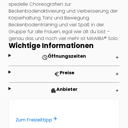
spezielle Choreografien zur
Beckenbodenaktivierung und Verbesserung der
Körperhaltung. Tanz und Bewegung,
Beckenbodentraining und viel Spaß in der
Gruppe für alle Frauen, egal wie alt du bist –
genau das und noch viel mehr ist MAWIBA® Solo.
Wichtige Informationen
Öffnungszeiten
schedule
add
Preise
euro
add
Anbieter
apartment
add
arrow_forward
Zum Freizeittipp