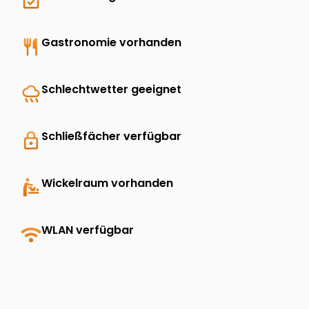
restaurant
Gastronomie vorhanden
rainy
Schlechtwetter geeignet
lock
Schließfächer verfügbar
baby_changing_station
Wickelraum vorhanden
wifi
WLAN verfügbar