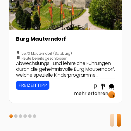
Burg Mauterndorf
location_on
5570 Mauterndorf (Salzburg)
nest_clock_farsight_analog
Heute bereits geschlossen
Abwechslungs- und lehrreiche Führungen
durch die geheimnisvolle Burg Mauterndorf,
welche spezielle Kinderprogramme
anbietet!
FREIZEITTIPP
local_parking
restaurant
rainy
mehr erfahren
arrow_forward