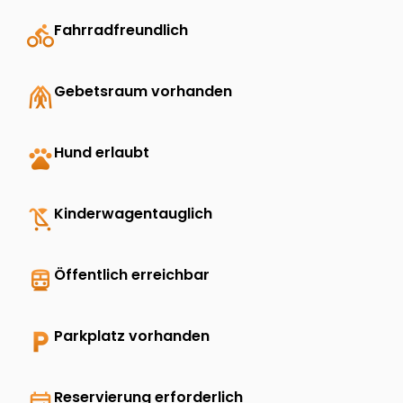
directions_bike
Fahrradfreundlich
folded_hands
Gebetsraum vorhanden
pets
Hund erlaubt
child_friendly
Kinderwagentauglich
directions_transit
Öffentlich erreichbar
local_parking
Parkplatz vorhanden
event_available
Reservierung erforderlich