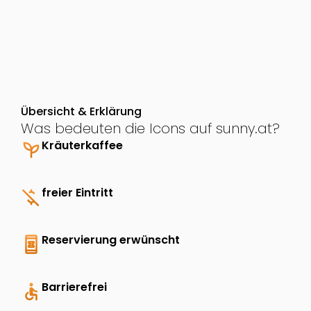
Übersicht & Erklärung
Was bedeuten die Icons auf sunny.at?
psychiatry
Kräuterkaffee
money_off
freier Eintritt
book_online
Reservierung erwünscht
accessible
Barrierefrei