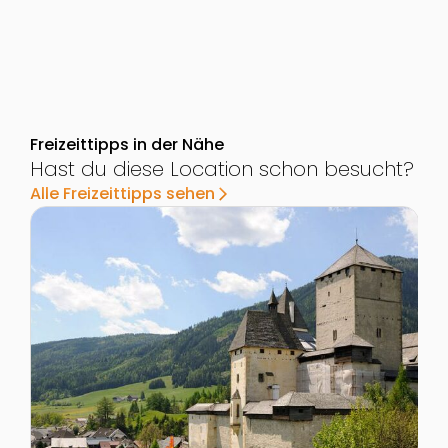
Freizeittipps in der Nähe
Hast du diese Location schon besucht?
Alle Freizeittipps sehen
arrow_forward_ios
Zur Detailseite von Burg Mauterndorf
Z