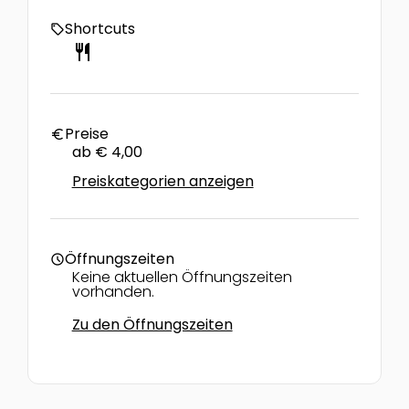
Shortcuts
local_offer
restaurant
Preise
euro
ab € 4,00
Preiskategorien anzeigen
Öffnungszeiten
schedule
Keine aktuellen Öffnungszeiten
vorhanden.
Zu den Öffnungszeiten