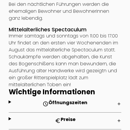
Bei den nächtlichen Führungen werden die
ehemaligen Bewohner und Bewohnerinnen
ganz lebendig.
Mittelalterliches Spectaculum
Immer samtags und sonntags von 11.00 bis 17.00
Uhr findet an den ersten vier Wochenenden im
August das mittelalterliche Spectaculum statt.
Schaukämpfe werden abgehalten, die Kunst
des Bogenschißens kann man bewundern, die
Ausführung alter Handwerke wird gezeigtn und
ein großer Ritterspielplatz lädt zum
mittelalterlichen Toben ein!
Wichtige Informationen
Öffnungszeiten
schedule
add
Preise
euro
add