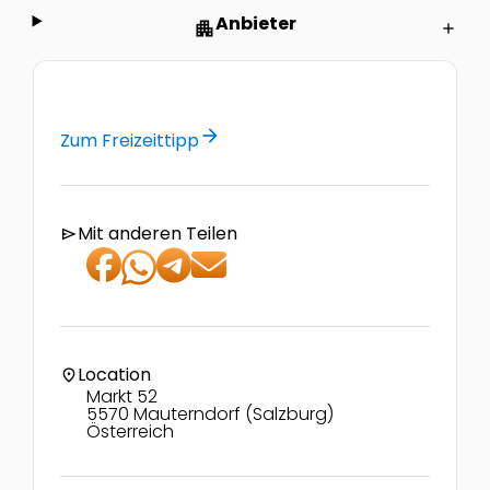
Anbieter
apartment
add
arrow_forward
Zum Freizeittipp
Mit anderen Teilen
send
Location
location_on
Markt 52
5570 Mauterndorf (Salzburg)
Österreich