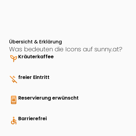
Übersicht & Erklärung
Was bedeuten die Icons auf sunny.at?
psychiatry
Kräuterkaffee
money_off
freier Eintritt
book_online
Reservierung erwünscht
accessible
Barrierefrei