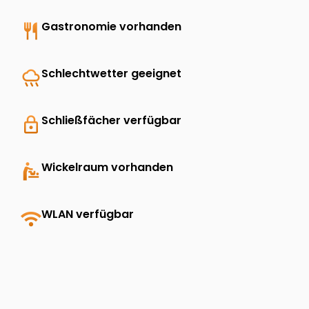
restaurant
Gastronomie vorhanden
rainy
Schlechtwetter geeignet
lock
Schließfächer verfügbar
baby_changing_station
Wickelraum vorhanden
wifi
WLAN verfügbar