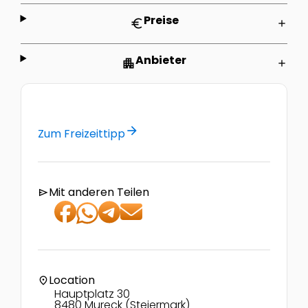
Preise
euro
add
Anbieter
apartment
add
arrow_forward
Zum Freizeittipp
Mit anderen Teilen
send
Location
location_on
Hauptplatz 30
8480 Mureck (Steiermark)