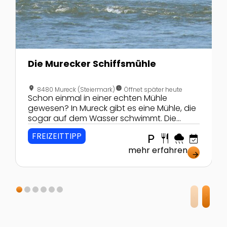
Die Murecker Schiffsmühle
location_on
nest_clock_farsight_analog
8480 Mureck (Steiermark)
Öffnet später heute
Schon einmal in einer echten Mühle
gewesen? In Mureck gibt es eine Mühle, die
sogar auf dem Wasser schwimmt. Die
Murecker Schiffsmühle bietet interessante
FREIZEITTIPP
local_parking
restaurant
rainy
event_available
und spannende Einblicke in die
Vergangenheit!
mehr erfahren
arrow_forward