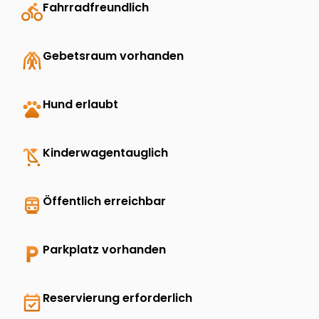
directions_bike
Fahrradfreundlich
folded_hands
Gebetsraum vorhanden
pets
Hund erlaubt
child_friendly
Kinderwagentauglich
directions_transit
Öffentlich erreichbar
local_parking
Parkplatz vorhanden
event_available
Reservierung erforderlich