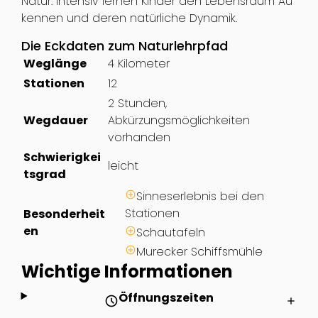
Natur. Intensiv lernen Kinder den Lebensraum Au
kennen und deren natürliche Dynamik.
Die Eckdaten zum Naturlehrpfad
Weglänge
4 Kilometer
Stationen
12
2 Stunden,
Wegdauer
Abkürzungsmöglichkeiten
vorhanden
Schwierigkei
leicht
tsgrad
Sinneserlebnis bei den
Stationen
Besonderheit
en
Schautafeln
Murecker Schiffsmühle
Wichtige Informationen
Öffnungszeiten
schedule
add