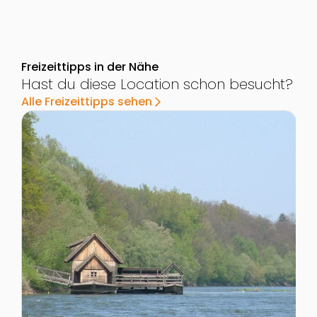
Freizeittipps in der Nähe
Hast du diese Location schon besucht?
Alle Freizeittipps sehen
arrow_forward_ios
Zur Detailseite von Die Murecker Schiffsmühle
Z