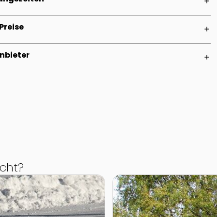
add
Preise
add
nbieter
add
cht?
Zur Detailseite von Märch