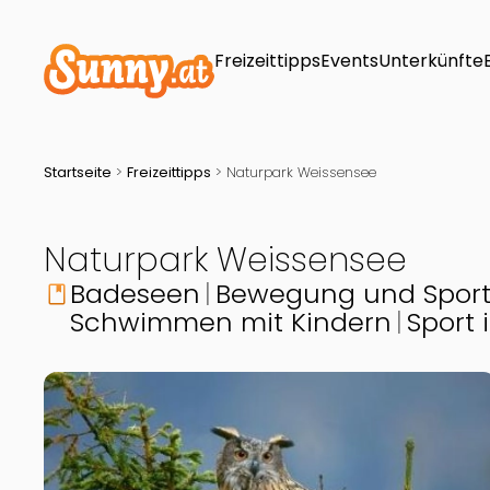
Freizeittipps
Events
Unterkünfte
Startseite
>
Freizeittipps
>
Naturpark Weissensee
Naturpark Weissensee
Badeseen
Bewegung und Spor
book
Schwimmen mit Kindern
Sport