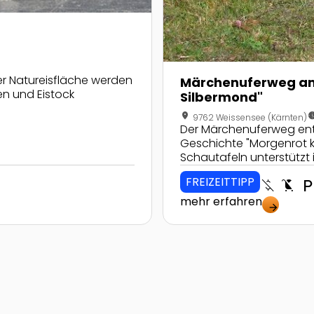
er Natureisfläche werden
Märchenuferweg am
en und Eistock
Silbermond"
location_on
nest_clock_farsight
9762 Weissensee (Kärnten)
Der Märchenuferweg ent
Geschichte "Morgenrot k
Schautafeln unterstützt i
Wanderweg.
FREIZEITTIPP
money_off
child_friendly
local_parki
mehr erfahren
arrow_forward