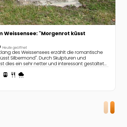
 Weissensee: "Morgenrot küsst
_analog
Heute geöffnet
lang des Weissensees erzählt die romantische
üsst Silbermond". Durch Skulpturen und
st dies ein sehr netter und interessant gestalteter
ng
directions_transit
restaurant
rainy