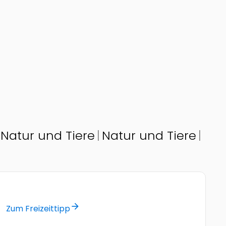
Natur und Tiere
Natur und Tiere
© by naturpark_weissensee_4
arrow_forward
Zum Freizeittipp