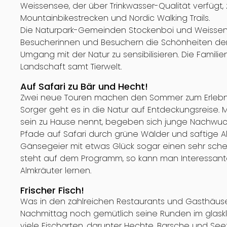
Weissensee, der über Trinkwasser-Qualität verfüg
Mountainbikestrecken und Nordic Walking Trails.
Die Naturpark-Gemeinden Stockenboi und Weissens
Besucherinnen und Besuchern die Schönheiten der 
Umgang mit der Natur zu sensibilisieren. Die Familie
Landschaft samt Tierwelt.
Auf Safari zu Bär und Hecht!
Zwei neue Touren machen den Sommer zum Erlebnis
Sorger geht es in die Natur auf Entdeckungsreise. M
sein zu Hause nennt, begeben sich junge Nachwuc
Pfade auf Safari durch grüne Wälder und saftige A
Gänsegeier mit etwas Glück sogar einen sehr sche
steht auf dem Programm, so kann man Interessant
Almkräuter lernen.
Frischer Fisch!
Was in den zahlreichen Restaurants und Gasthäuser
Nachmittag noch gemütlich seine Runden im glas
viele Fischarten, darunter Hechte, Barsche und Se