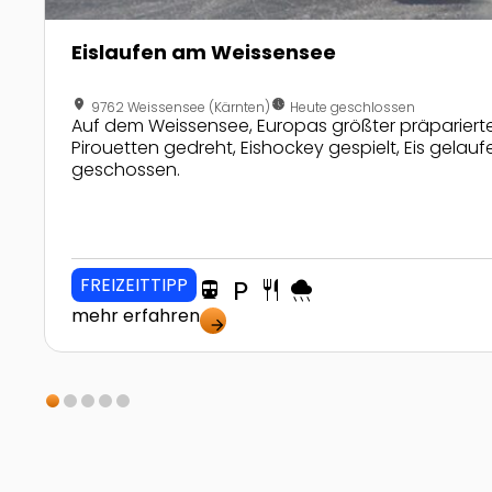
Eislaufen am Weissensee
location_on
nest_clock_farsight_analog
9762 Weissensee (Kärnten)
Heute geschlossen
Auf dem Weissensee, Europas größter präpariert
Pirouetten gedreht, Eishockey gespielt, Eis gelauf
geschossen.
FREIZEITTIPP
directions_transit
local_parking
restaurant
rainy
mehr erfahren
arrow_forward