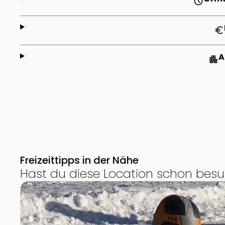
schedule
euro
A
apartment
Freizeittipps in der Nähe
Hast du diese Location schon besu
Zur Detailseite von Eislaufen am Weissensee