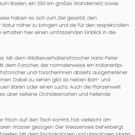
t, zum Baden, ein 200 km großes Wandernetz sowie
ee haben es sich zum Ziel gesetzt, den
Natur näher zu bringen und sie für den respektvollen
n erhalten hier einen umfassenden Einblick in die
. Mit dem Wildtierverhaltensforscher Hans-Peter
it dem Forscher, der normalerweise ein Indianertipi
hsforscher und-forscherinnen abseits ausgetretener
lmen. Dabei zu sehen gibt es neben Bart- und
uen Bären oder einen Luchs. Auch die Planzenwelt
es über seltene Orchideenarten und heilende
 frisch auf den Tisch kommt, hat vielleicht am
klaren Wasser gezogen. Der Weissensee beherbergt
eforellen. Mit dem Fischökologen und Limnologen Martin