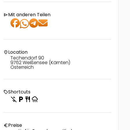
Mit anderen Teilen
send
Location
location_on
Techendorf 90
9762 Weißensee (Kärnten)
Österreich
Shortcuts
local_offer
money_off
local_parking
restaurant
rainy
Preise
euro