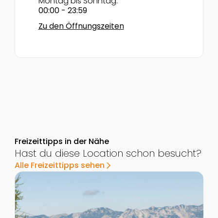
Montag bis Sonntag:
00:00 - 23:59
Zu den Öffnungszeiten
Freizeittipps in der Nähe
Hast du diese Location schon besucht?
Alle Freizeittipps sehen
arrow_forward_ios
Zur Detailseite von Katrin Seilbahn Bad Ischl
Z