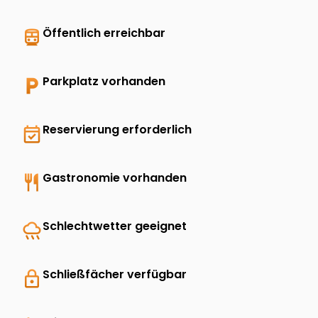
directions_transit
Öffentlich erreichbar
local_parking
Parkplatz vorhanden
event_available
Reservierung erforderlich
restaurant
Gastronomie vorhanden
rainy
Schlechtwetter geeignet
lock
Schließfächer verfügbar