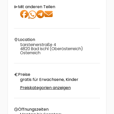
Mit anderen Teilen
send
Location
location_on
Sarsteinerstraße 4
4820 Bad Ischl (Oberösterreich)
Österreich
Preise
euro
gratis für Erwachsene, Kinder
Preiskategorien anzeigen
Öffnungszeiten
schedule