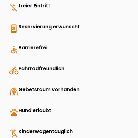
money_off
freier Eintritt
book_online
Reservierung erwünscht
accessible
Barrierefrei
directions_bike
Fahrradfreundlich
folded_hands
Gebetsraum vorhanden
pets
Hund erlaubt
child_friendly
Kinderwagentauglich