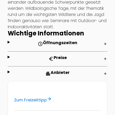
einander aufbauende Schwerpunkte gesetzt
werden. Wildbiologische Tage, mit der Thematik
rund um die wichtigsten Wildtiere und die Jagd
finden genauso wie Seminare mit Outdoor- und
Indooraktivitäten statt.
Wichtige Informationen
Öffnungszeiten
schedule
add
Preise
euro
add
Anbieter
apartment
add
arrow_forward
Zum Freizeittipp