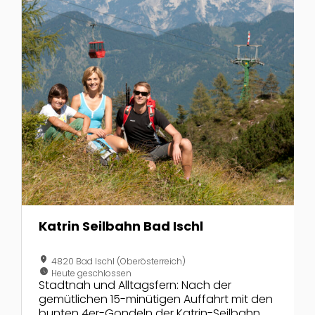
Katrin Seilbahn Bad Ischl
location_on
4820 Bad Ischl (Oberösterreich)
nest_clock_farsight_analog
Heute geschlossen
Stadtnah und Alltagsfern: Nach der
gemütlichen 15-minütigen Auffahrt mit den
bunten 4er-Gondeln der Katrin-Seilbahn,