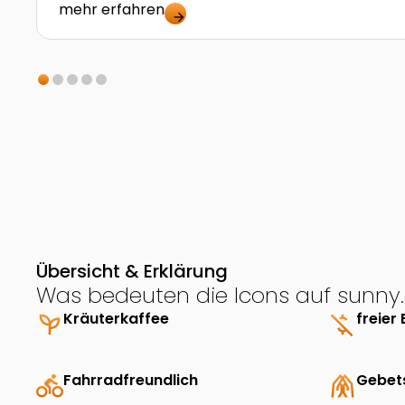
mehr erfahren
arrow_forward
Übersicht & Erklärung
Was bedeuten die Icons auf sunny.
psychiatry
Kräuterkaffee
money_off
freier 
directions_bike
Fahrradfreundlich
folded_hands
Gebet