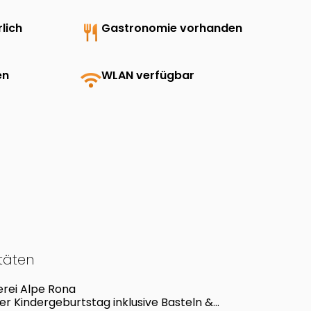
lich
restaurant
Gastronomie vorhanden
en
wifi
WLAN verfügbar
itäten
rei Alpe Rona
r Kindergeburtstag inklusive Basteln &