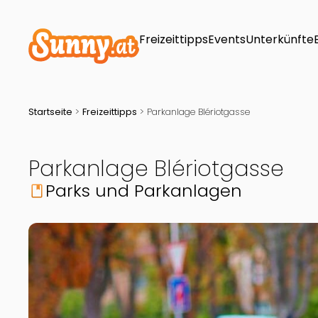
Freizeittipps
Events
Unterkünfte
Startseite
>
Freizeittipps
>
Parkanlage Blériotgasse
Parkanlage Blériotgasse
Parks und Parkanlagen
book