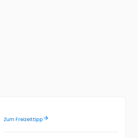
arrow_forward
Zum Freizeittipp