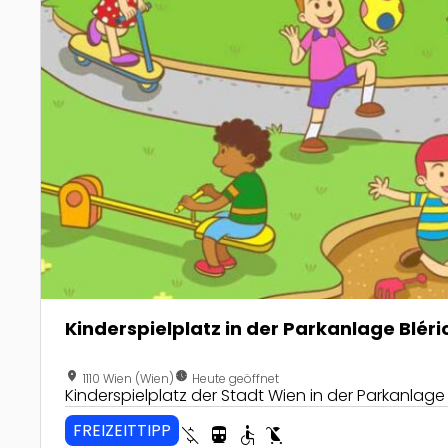
Kinderspielplatz in der Parkanlage Blér
location_on
nest_clock_farsight_analog
1110 Wien (Wien)
Heute geöffnet
Kinderspielplatz der Stadt Wien in der Parkanlage
FREIZEITTIPP
money_off
directions_transit
accessible
child_friendly