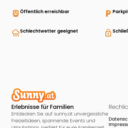
directions_transit
Öffentlich erreichbar
local_parking
Parkp
rainy
Schlechtwetter geeignet
lock
Schlie
Erlebnisse für Familien
Rechli
Entdecken Sie auf sunny.at unvergessliche
Datensc
Freizeitideen, spannende Events und
Impres
Urlaubstipps, perfekt für eure Familienzeit.