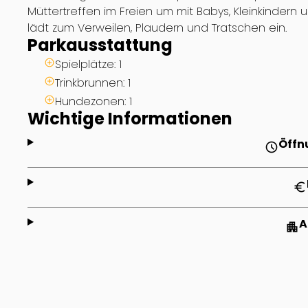
Müttertreffen im Freien um mit Babys, Kleinkindern 
lädt zum Verweilen, Plaudern und Tratschen ein.
Parkausstattung
Spielplätze: 1
Trinkbrunnen: 1
Hundezonen: 1
Wichtige Informationen
Öffn
schedule
euro
A
apartment