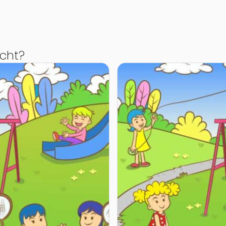
cht?
ge Blériotgasse
Zur Detailseite von Kinders