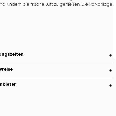
und Kindern die frische Luft zu genießen. Die Parkanlage
ungszeiten
add
Preise
add
nbieter
add