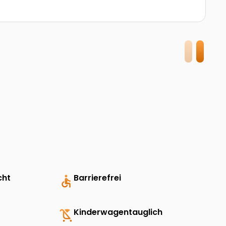
cht
accessible
Barrierefrei
child_friendly
Kinderwagentauglich