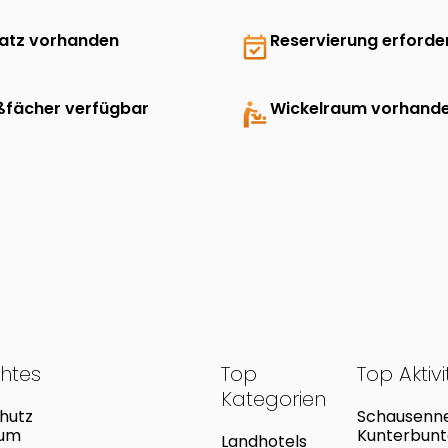
latz vorhanden
event_available
Reservierung erforder
ßfächer verfügbar
baby_changing_station
Wickelraum vorhand
chtes
Top
Top Aktiv
Kategorien
hutz
Schausenne
sum
Kunterbunte
Landhotels