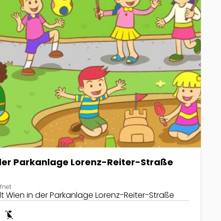
 der Parkanlage Lorenz-Reiter-Straße
fnet
dt Wien in der Parkanlage Lorenz-Reiter-Straße
it
child_friendly