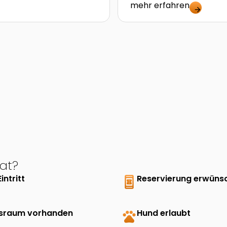
mehr erfahren
arrow_forward
at?
Eintritt
book_online
Reservierung erwüns
sraum vorhanden
pets
Hund erlaubt