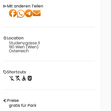
Mit anderen Teilen
send
Location
location_on
Studenygasse 11
1110 Wien (Wien)
Österreich
Shortcuts
local_offer
money_off
child_friendly
accessible
directions_transit
Preise
euro
gratis für Park