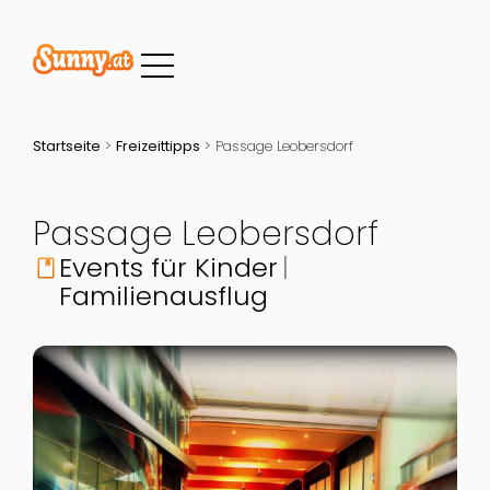
Startseite
>
Freizeittipps
>
Passage Leobersdorf
Passage Leobersdorf
Events für Kinder
book
Familienausflug