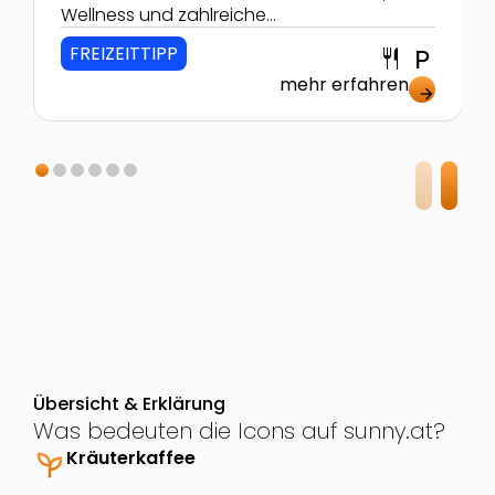
Wellness und zahlreiche
Sportmöglichkeiten lassen keine
FREIZEITTIPP
restaurant
local_parking
Langeweile aufkommen.
mehr erfahren
arrow_forward
Übersicht & Erklärung
Was bedeuten die Icons auf sunny.at?
psychiatry
Kräuterkaffee