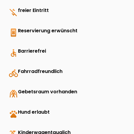
money_off
freier Eintritt
book_online
Reservierung erwünscht
accessible
Barrierefrei
directions_bike
Fahrradfreundlich
folded_hands
Gebetsraum vorhanden
pets
Hund erlaubt
Kinderwagentauglich