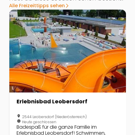
Alle Freizeittipps sehen
arrow_forward_ios
Zur Detailseite von Erlebnisbad Leobersdorf
Z
Erlebnisbad Leobersdorf
location_on
2544 Leobersdorf (Niederösterreich)
nest_clock_farsight_analog
Heute geschlossen
Badespaß für die ganze Familie im
Erlebnisbad Leobersdorf! Schwimmen,