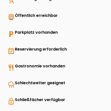
child_friendly
directions_transit
Öffentlich erreichbar
local_parking
Parkplatz vorhanden
event_available
Reservierung erforderlich
restaurant
Gastronomie vorhanden
rainy
Schlechtwetter geeignet
lock
Schließfächer verfügbar