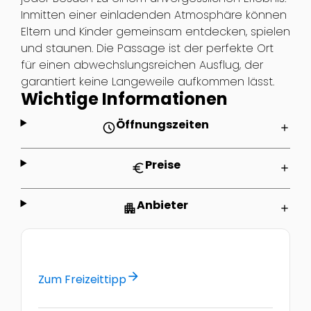
Inmitten einer einladenden Atmosphäre können
Eltern und Kinder gemeinsam entdecken, spielen
und staunen. Die Passage ist der perfekte Ort
für einen abwechslungsreichen Ausflug, der
garantiert keine Langeweile aufkommen lässt.
Wichtige Informationen
Öffnungszeiten
schedule
add
Preise
euro
add
Anbieter
apartment
add
arrow_forward
Zum Freizeittipp