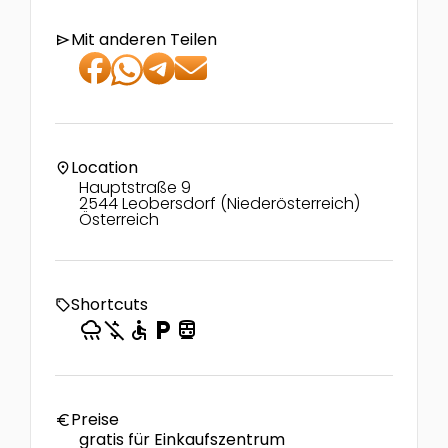
Mit anderen Teilen
send
Location
location_on
Hauptstraße 9
2544 Leobersdorf (Niederösterreich)
Österreich
Shortcuts
local_offer
rainy
money_off
accessible
local_parking
directions_transit
Preise
euro
gratis für Einkaufszentrum