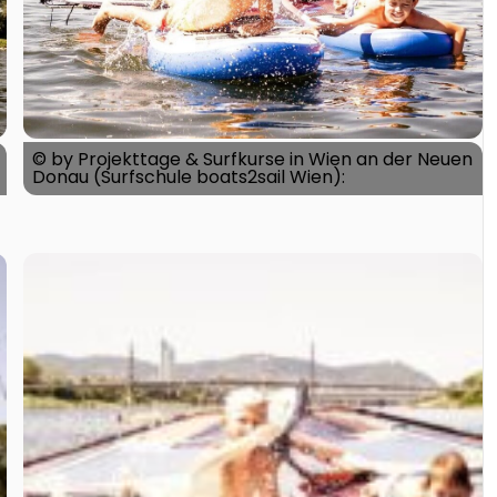
© by Projekttage & Surfkurse in Wien an der Neuen
Donau (Surfschule boats2sail Wien):