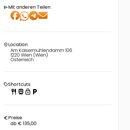
Mit anderen Teilen
send
Location
location_on
Am Kaisermühlendamm 106
1220 Wien (Wien)
Österreich
Shortcuts
local_offer
restaurant
directions_transit
lock
local_parking
Preise
euro
ab € 135,00