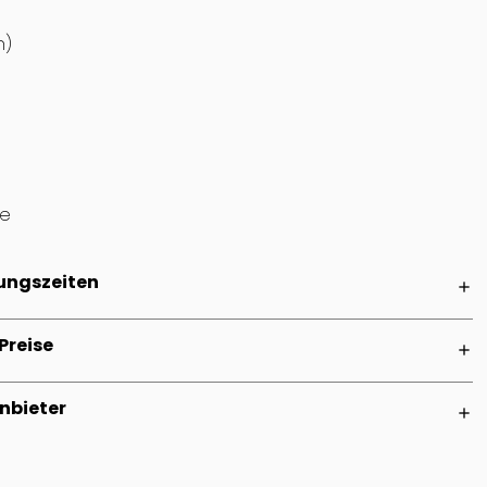
h)
ke
ungszeiten
add
Preise
add
nbieter
add