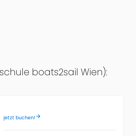
schule boats2sail Wien):
arrow_forward
jetzt buchen!