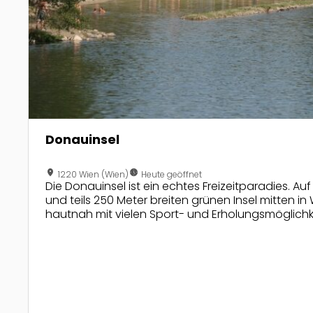
Donauinsel
location_on
nest_clock_farsight_analog
1220 Wien (Wien)
Heute geöffnet
Die Donauinsel ist ein echtes Freizeitparadies. Auf
und teils 250 Meter breiten grünen Insel mitten in
hautnah mit vielen Sport- und Erholungsmöglichk
Radfahren, klettern, surfen und noch viel mehr!