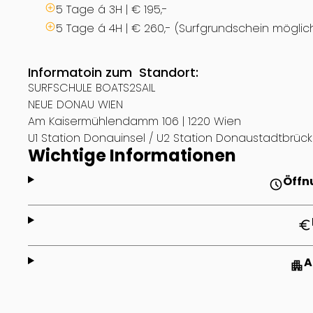
5 Tage á 3H | € 195,-
5 Tage á 4H | € 260,- (Surfgrundschein möglic
Informatoin zum Standort:
SURFSCHULE BOATS2SAIL
NEUE DONAU WIEN
Am Kaisermühlendamm 106 | 1220 Wien
U1 Station Donauinsel / U2 Station Donaustadtbrüc
Wichtige Informationen
Öffn
schedule
euro
A
apartment