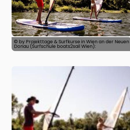
© by Projekttage & Surfkurse in Wien an der Neuen
Donau (Surfschule boats2sail Wien):