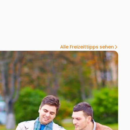
Alle Freizeittipps sehen
arrow_forward_ios
Lindgren-Park
Zu