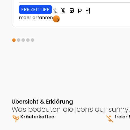
FREIZEITTIPP
money_off
child_friendly
directions_transit
local_parking
restaurant
mehr erfahren
arrow_forward
Übersicht & Erklärung
Was bedeuten die Icons auf sunny.
psychiatry
Kräuterkaffee
money_off
freier 