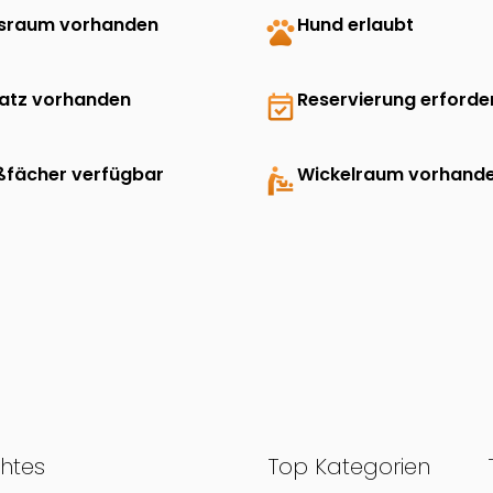
sraum vorhanden
pets
Hund erlaubt
latz vorhanden
event_available
Reservierung erforder
ßfächer verfügbar
baby_changing_station
Wickelraum vorhand
chtes
Top Kategorien