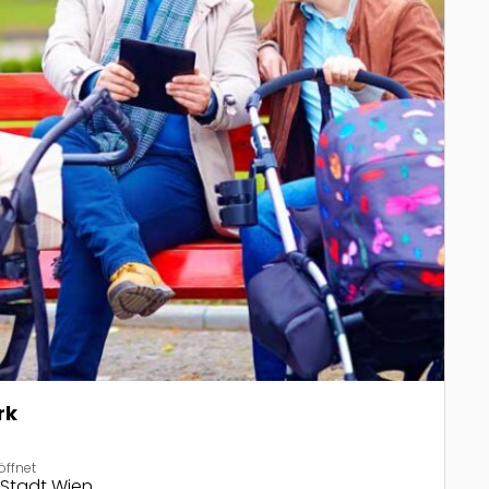
rk
öffnet
 Stadt Wien