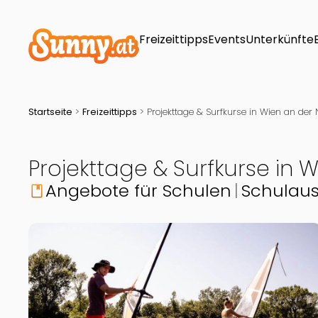
Freizeittipps
Events
Unterkünfte
Startseite
>
Freizeittipps
>
Projekttage & Surfkurse in Wien an der
Projekttage & Surfkurse in
Angebote für Schulen
Schulaus
book