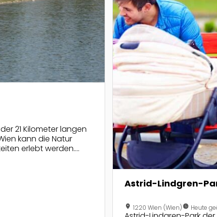
 der 21 Kilometer langen
 Wien kann die Natur
eiten erlebt werden.
Astrid-Lindgren-Pa
location_on
nest_clock_farsight_analog
1220 Wien (Wien)
Heute ge
Astrid-Lindgren-Park der