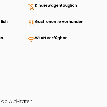
child_friendly
Kinderwagentauglich
lich
restaurant
Gastronomie vorhanden
en
wifi
WLAN verfügbar
Top Aktivitäten