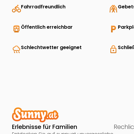
directions_bike
Fahrradfreundlich
folded_hands
Gebet
directions_transit
Öffentlich erreichbar
local_parking
Parkp
rainy
Schlechtwetter geeignet
lock
Schlie
Erlebnisse für Familien
Rechli