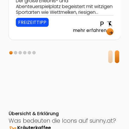
Der große Erlebnis- und
Abenteuerspielplatz begeistert mit witzigen
Sportarten wie Wettmelken, riesigen
Holztieren, einem Lehrpfad und vielen
FREIZEITTIPP
local_parking
child_friendly
Geschicklichkeitsspielen Jung und Alt!
mehr erfahren
arrow_forward
Übersicht & Erklärung
Was bedeuten die Icons auf sunny.at?
Kräuterkaffee