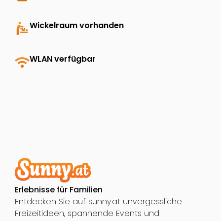
baby_changing_station
Wickelraum vorhanden
wifi
WLAN verfügbar
Erlebnisse für Familien
Entdecken Sie auf sunny.at unvergessliche
Freizeitideen, spannende Events und