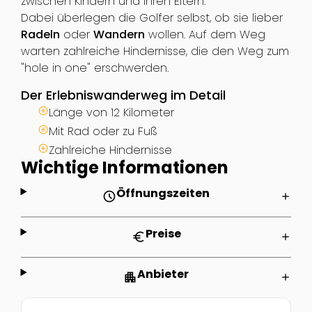
zwischen Kindern und ihren Eltern.
Dabei überlegen die Golfer selbst, ob sie lieber
Radeln
oder
Wandern
wollen. Auf dem Weg
warten zahlreiche Hindernisse, die den Weg zum
"hole in one" erschwerden.
Der Erlebniswanderweg im Detail
Länge von 12 Kilometer
Mit Rad oder zu Fuß
Zahlreiche Hindernisse
Wichtige Informationen
Öffnungszeiten
schedule
add
Preise
euro
add
Anbieter
apartment
add