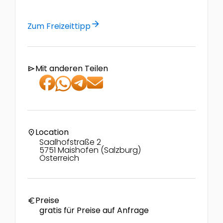
arrow_forward
Zum Freizeittipp
Mit anderen Teilen
send
Location
location_on
Saalhofstraße 2
5751 Maishofen (Salzburg)
Österreich
Preise
euro
gratis für Preise auf Anfrage