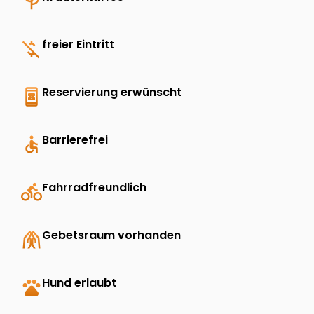
psychiatry
money_off
freier Eintritt
book_online
Reservierung erwünscht
accessible
Barrierefrei
directions_bike
Fahrradfreundlich
folded_hands
Gebetsraum vorhanden
pets
Hund erlaubt