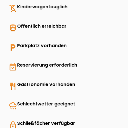
child_friendly
Kinderwagentauglich
directions_transit
Öffentlich erreichbar
local_parking
Parkplatz vorhanden
event_available
Reservierung erforderlich
restaurant
Gastronomie vorhanden
rainy
Schlechtwetter geeignet
lock
Schließfächer verfügbar