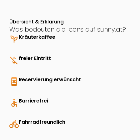
Übersicht & Erklärung
Was bedeuten die Icons auf sunny.at?
psychiatry
Kräuterkaffee
money_off
freier Eintritt
book_online
Reservierung erwünscht
accessible
Barrierefrei
directions_bike
Fahrradfreundlich