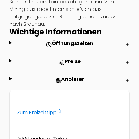
Schloss Frauenstein besichtigen kann. Von
Mining aus radelt man schließlich aus
entgegengesetzter Richtung wieder zurück
nach Braunau.
Wichtige Informationen
Öffnungszeiten
schedule
add
Preise
euro
add
Anbieter
apartment
add
arrow_forward
Zum Freizeittipp
Mit anderen Teilen