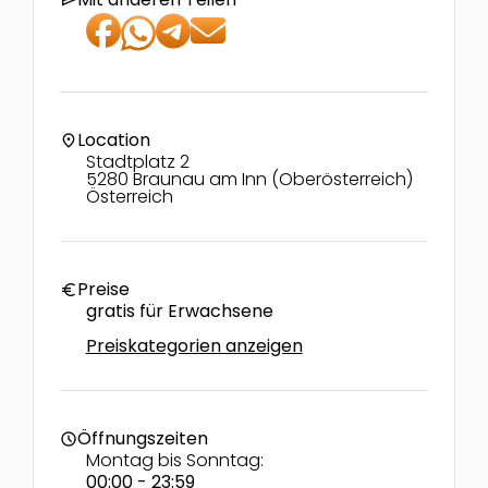
send
Location
location_on
Stadtplatz 2
5280 Braunau am Inn (Oberösterreich)
Österreich
Preise
euro
gratis für Erwachsene
Preiskategorien anzeigen
Öffnungszeiten
schedule
Montag bis Sonntag:
00:00 - 23:59