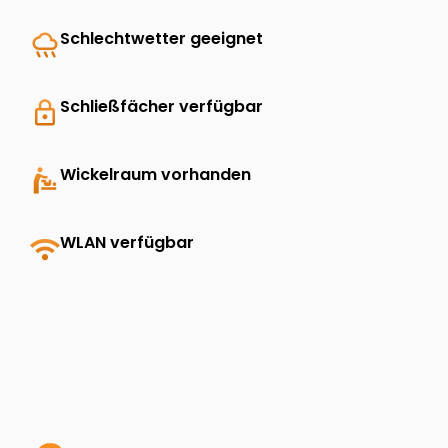
rainy
Schlechtwetter geeignet
lock
Schließfächer verfügbar
baby_changing_station
Wickelraum vorhanden
wifi
WLAN verfügbar