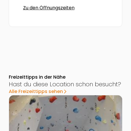
Zu den Öffnungszeiten
Freizeittipps in der Nähe
Hast du diese Location schon besucht?
Alle Freizeittipps sehen
arrow_forward_ios
Zur Detailseite von Kletterhalle Braunau
Z