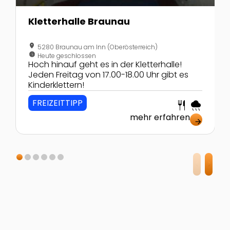
Kletterhalle Braunau
location_on
5280 Braunau am Inn (Oberösterreich)
nest_clock_farsight_analog
Heute geschlossen
Hoch hinauf geht es in der Kletterhalle!
Jeden Freitag von 17.00-18.00 Uhr gibt es
Kinderklettern!
FREIZEITTIPP
restaurant
rainy
mehr erfahren
arrow_forward