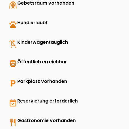
folded_hands
Gebetsraum vorhanden
pets
Hund erlaubt
child_friendly
Kinderwagentauglich
directions_transit
Öffentlich erreichbar
local_parking
Parkplatz vorhanden
event_available
Reservierung erforderlich
restaurant
Gastronomie vorhanden