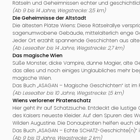
Rätseln und Geheimnissen echter und geschichtlic
(Ab 9 bis 14 Jahre, Wegstrecke: 3,5 km)
Die Geheimnisse der Altstadt
Die ältesten Plätze Wiens: Diese Rätselrallye verspr
sagenumwobene Gebäude, mittelalterlich enge Ga
Jeder Ort erzählt spannende Geschichten aus alten
(Ab Lesealter bis 14 Jahre, Wegstrecke: 2,7 km)
Das magische Wien
Süße Monster, dicke Vampire, dünne Magier, alte Ge
das alles und noch einiges Unglaubliches mehr b
magische Wien.
Das Buch „ASAGAN – Magische Geschichten“ ist im Pa
(Ab Lesealter bis 10 Jahre, Wegstrecke: 1,5 km)
Wiens verlorener Piratenschatz
Hier geht ihr auf Schatzsuche. Entdeckt die lusti
des Kaisers neueste Kleider. Auf den Spuren des 
Wilden Augustine. Die Donaupiraten helfen euch de
Das Buch „ASAGAN – Echte SCHATZ-Geschichte(n)“ ist
(Ab 9 bis 13 Jahre, Wegstrecke: 2 km)