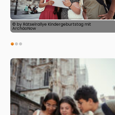
© by Rätselrallye Kindergeburtstag mit
ArchäoNow