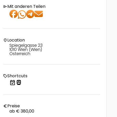
Mit anderen Teilen
send
Location
location_on
Spiegelgasse 23
1010 Wien (Wien)
Österreich
Shortcuts
local_offer
event_available
directions_transit
Preise
euro
ab € 380,00