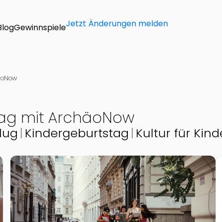
Jetzt Änderungen melden
Blog
Gewinnspiele
häoNow
stag mit ArchäoNow
lug
Kindergeburtstag
Kultur für Kind