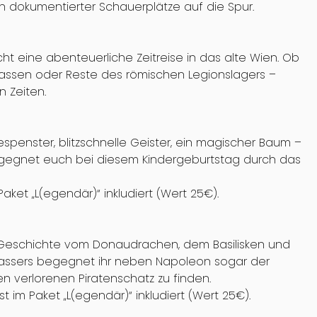
h dokumentierter Schauerplätze auf die Spur.
icht eine abenteuerliche Zeitreise in das alte Wien. Ob
ssen oder Reste des römischen Legionslagers –
 Zeiten.
spenster, blitzschnelle Geister, ein magischer Baum –
egegnet euch bei diesem Kindergeburtstag durch das
ket „L(egendär)“ inkludiert (Wert 25€).
ge Geschichte vom Donaudrachen, dem Basilisken und
Wassers begegnet ihr neben Napoleon sogar der
n verlorenen Piratenschatz zu finden.
 im Paket „L(egendär)“ inkludiert (Wert 25€).