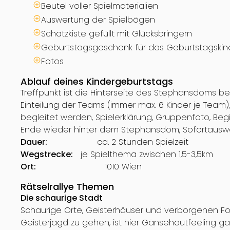
Beutel voller Spielmaterialien
Auswertung der Spielbögen
Schatzkiste gefüllt mit Glücksbringern
Geburtstagsgeschenk für das Geburtstagskin
Fotos
Ablauf deines Kindergeburtstags
Treffpunkt ist die Hinterseite des Stephansdoms b
Einteilung der Teams (immer max. 6 Kinder je Tea
begleitet werden, Spielerklärung, Gruppenfoto, Beg
Ende wieder hinter dem Stephansdom, Sofortauswer
Dauer:
ca. 2 Stunden Spielzeit
Wegstrecke:
je Spielthema zwischen 1,5-3,5km
Ort:
1010 Wien
Rätselrallye Themen
Die schaurige Stadt
Schaurige Orte, Geisterhäuser und verborgenen Folt
Geisterjagd zu gehen, ist hier Gänsehautfeeling ga