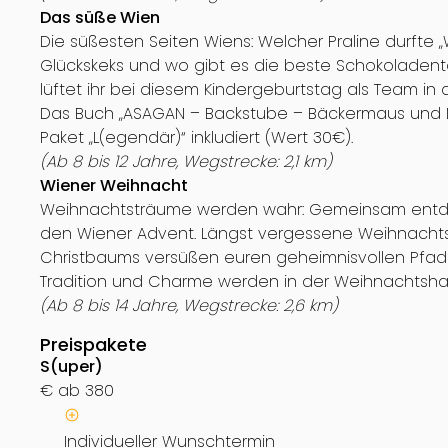
Das süße Wien
Die süßesten Seiten Wiens: Welcher Praline durft
Glückskeks und wo gibt es die beste Schokoladent
lüftet ihr bei diesem Kindergeburtstag als Team in 
Das Buch „ASAGAN – Backstube – Bäckermaus und Do
Paket „L(egendär)“ inkludiert (Wert 30€).
(Ab 8 bis 12 Jahre, Wegstrecke: 2,1 km)
Wiener Weihnacht
Weihnachtsträume werden wahr: Gemeinsam entdeck
den Wiener Advent. Längst vergessene Weihnachts
Christbaums versüßen euren geheimnisvollen Pfa
Tradition und Charme werden in der Weihnachtshau
(Ab 8 bis 14 Jahre, Wegstrecke: 2,6 km)
Preispakete
S(uper)
€
ab 380
Individueller Wunschtermin