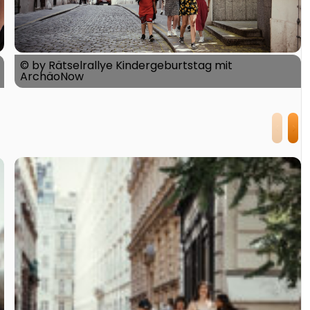
© by Rätselrallye Kindergeburtstag mit
ArchäoNow