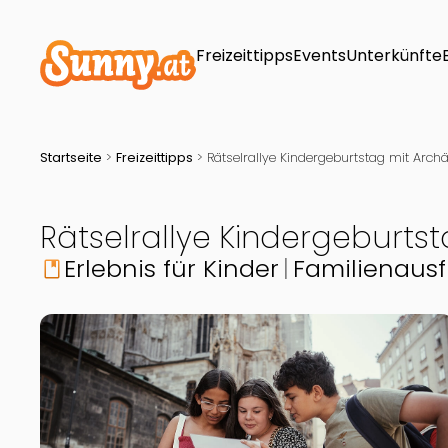
Freizeittipps
Events
Unterkünfte
Startseite
>
Freizeittipps
>
Rätselrallye Kindergeburtstag mit Arc
Rätselrallye Kindergeburt
Erlebnis für Kinder
Familienausf
book