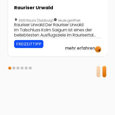
Rauriser Urwald
location_on
nest_clock_farsight_analog
5661 Rauris (Salzburg)
Heute geöffnet
Rauriser Urwald Der Rauriser Urwald
im Talschluss Kolm Saigurn ist eines der
beliebtesten Ausflugsziele im Raurisertal
bzw. im Nationalpark Hohe Tauern. Im
FREIZEITTIPP
Sommer empfängt der Jahrhunderte alte,
mehr erfahren
naturbelassene Sturzwald Besucher mit
arrow_forward
seinen über 80 dunklen Moortümpeln,
Sturzfichten, Zirben, saftig grünen Moosen
und romantischen Lichtungen. Im Winter
kann man den Rauriser Urwald
mit Schneeschuhen erkunden.