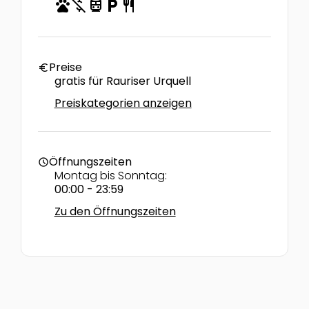
pets
money_off
directions_transit
local_parking
restaurant
Preise
euro
gratis für Rauriser Urquell
Preiskategorien anzeigen
Öffnungszeiten
schedule
Montag bis Sonntag:
00:00 - 23:59
Zu den Öffnungszeiten