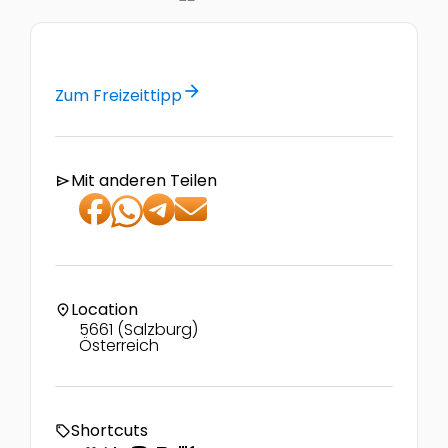
arrow_forward
Zum Freizeittipp
Mit anderen Teilen
send
Location
location_on
5661 (Salzburg)
Österreich
Shortcuts
local_offer