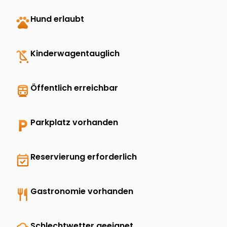
pets
Hund erlaubt
child_friendly
Kinderwagentauglich
directions_transit
Öffentlich erreichbar
local_parking
Parkplatz vorhanden
event_available
Reservierung erforderlich
restaurant
Gastronomie vorhanden
Schlechtwetter geeignet