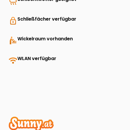
rainy
lock
Schließfächer verfügbar
baby_changing_station
Wickelraum vorhanden
wifi
WLAN verfügbar