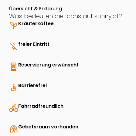
Übersicht & Erklärung
Was bedeuten die Icons auf sunny.at?
psychiatry
Kräuterkaffee
money_off
freier Eintritt
book_online
Reservierung erwünscht
accessible
Barrierefrei
directions_bike
Fahrradfreundlich
folded_hands
Gebetsraum vorhanden