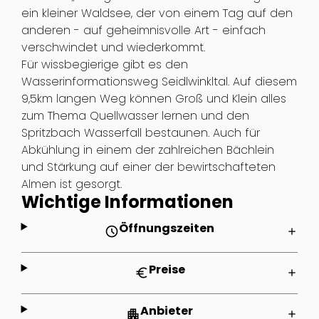
ein kleiner Waldsee, der von einem Tag auf den
anderen - auf geheimnisvolle Art - einfach
verschwindet und wiederkommt.
Für wissbegierige gibt es den
Wasserinformationsweg Seidlwinkltal. Auf diesem
9,5km langen Weg können Groß und Klein alles
zum Thema Quellwasser lernen und den
Spritzbach Wasserfall bestaunen. Auch für
Abkühlung in einem der zahlreichen Bächlein
und Stärkung auf einer der bewirtschafteten
Almen ist gesorgt.
Wichtige Informationen
Öffnungszeiten
schedule
add
Preise
euro
add
Anbieter
apartment
add