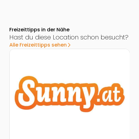
Freizeittipps in der Nähe
Hast du diese Location schon besucht?
Alle Freizeittipps sehen
arrow_forward_ios
Zur Detailseite von Rauriser Urwald
Z