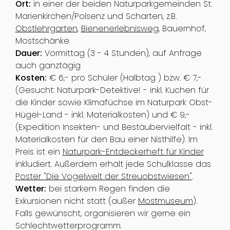
Ort:
in einer der beiden Naturparkgemeinden St.
Marienkirchen/Polsenz und Scharten, z.B.
Obstlehrgarten
,
Bienenerlebnisweg
, Bauernhof,
Mostschänke
Dauer:
Vormittag (3 - 4 Stunden), auf Anfrage
auch ganztägig
Kosten:
€ 6,- pro Schüler (Halbtag ) bzw. € 7,-
(Gesucht: Naturpark-Detektive! - inkl. Kuchen für
die Kinder sowie Klimafüchse im Naturpark Obst-
Hügel-Land - inkl. Materialkosten) und € 9,-
(Expedition Insekten- und Bestäubervielfalt - inkl.
Materialkosten für den Bau einer Nisthilfe). Im
Preis ist ein
Naturpark-Entdeckerheft für Kinder
inkludiert. Außerdem erhält jede Schulklasse das
Poster "Die Vogelwelt der Streuobstwiesen"
.
Wetter:
bei starkem Regen finden die
Exkursionen nicht statt (außer
Mostmuseum
).
Falls gewünscht, organisieren wir gerne ein
Schlechtwetterprogramm.