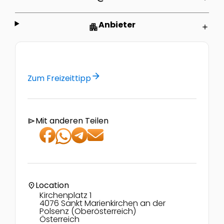
Anbieter
apartment
add
arrow_forward
Zum Freizeittipp
Mit anderen Teilen
send
Location
location_on
Kirchenplatz 1
4076 Sankt Marienkirchen an der
Polsenz (Oberösterreich)
Österreich