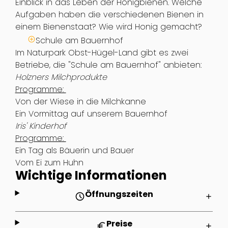
Einblick in das Leben der Honigbienen. Welche
Aufgaben haben die verschiedenen Bienen in
einem Bienenstaat? Wie wird Honig gemacht?
Schule am Bauernhof
Im Naturpark Obst-Hügel-Land gibt es zwei
Betriebe, die "Schule am Bauernhof" anbieten:
Holzners Milchprodukte
Programme:
Von der Wiese in die Milchkanne
Ein Vormittag auf unserem Bauernhof
Iris' Kinderhof
Programme:
Ein Tag als Bäuerin und Bauer
Vom Ei zum Huhn
Wichtige Informationen
Öffnungszeiten
schedule
add
Preise
euro
add