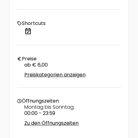
Shortcuts
local_offer
event_available
Preise
euro
ab € 6,00
Preiskategorien anzeigen
Öffnungszeiten
schedule
Montag bis Sonntag:
00:00 - 23:59
Zu den Öffnungszeiten