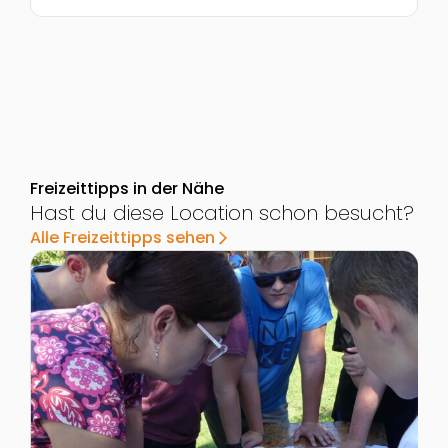
Freizeittipps in der Nähe
Hast du diese Location schon besucht?
Alle Freizeittipps sehen
arrow_forward_ios
Zur Detailseite von Expedition Streuobstwiese: Str
Z