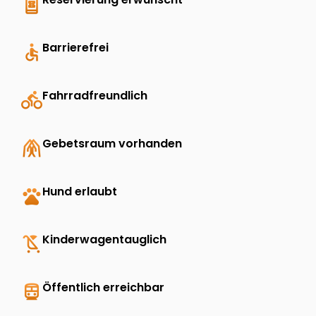
book_online
accessible
Barrierefrei
directions_bike
Fahrradfreundlich
folded_hands
Gebetsraum vorhanden
pets
Hund erlaubt
child_friendly
Kinderwagentauglich
directions_transit
Öffentlich erreichbar