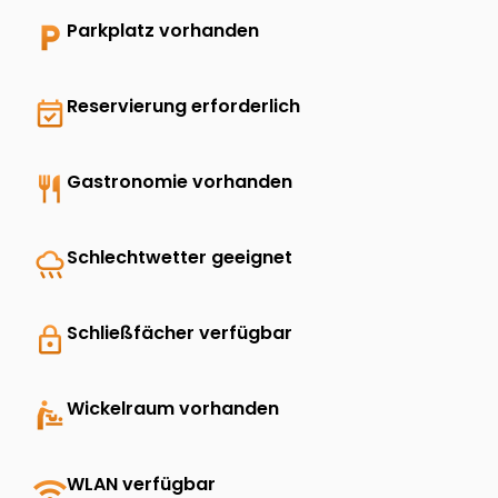
local_parking
Parkplatz vorhanden
event_available
Reservierung erforderlich
restaurant
Gastronomie vorhanden
rainy
Schlechtwetter geeignet
lock
Schließfächer verfügbar
baby_changing_station
Wickelraum vorhanden
wifi
WLAN verfügbar