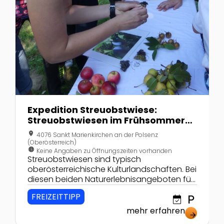
Expedition Streuobstwiese:
Streuobstwiesen im Frühsommer
und Herbst
location_on
4076 Sankt Marienkirchen an der Polsenz
(Oberösterreich)
nest_clock_farsight_analog
Keine Angaben zu Öffnungszeiten vorhanden
Streuobstwiesen sind typisch
oberösterreichische Kulturlandschaften. Bei
diesen beiden Naturerlebnisangeboten für
Schulklassen lernen die Kinder die
FREIZEITTIPP
event_available
local_parking
heimischen Wiesenblumen und Wildkräuter
mit allen Sinnen kennen und erfahren,
mehr erfahren
arrow_forward
warum die Streuobstwiese als Lebensraum