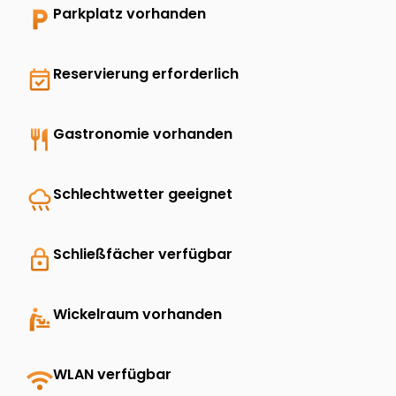
local_parking
Parkplatz vorhanden
event_available
Reservierung erforderlich
restaurant
Gastronomie vorhanden
rainy
Schlechtwetter geeignet
lock
Schließfächer verfügbar
baby_changing_station
Wickelraum vorhanden
wifi
WLAN verfügbar