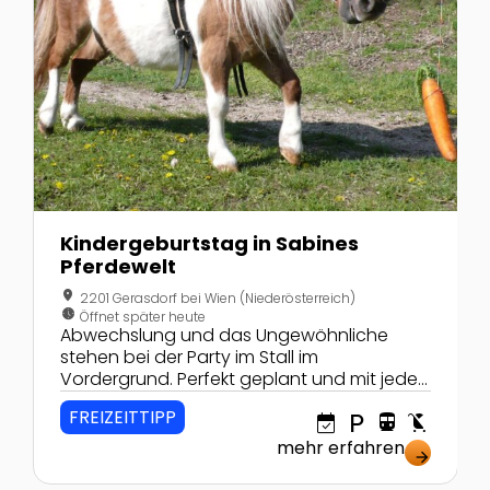
Kindergeburtstag in Sabines
Pferdewelt
location_on
2201 Gerasdorf bei Wien (Niederösterreich)
nest_clock_farsight_analog
Öffnet später heute
Abwechslung und das Ungewöhnliche
stehen bei der Party im Stall im
Vordergrund. Perfekt geplant und mit jeder
Menge Highlights!
FREIZEITTIPP
event_available
local_parking
directions_transit
child_friendly
mehr erfahren
arrow_forward