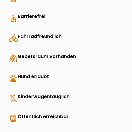
accessible
Barrierefrei
directions_bike
Fahrradfreundlich
folded_hands
Gebetsraum vorhanden
pets
Hund erlaubt
child_friendly
Kinderwagentauglich
directions_transit
Öffentlich erreichbar