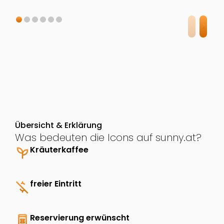
Übersicht & Erklärung
Was bedeuten die Icons auf sunny.at?
psychiatry
Kräuterkaffee
money_off
freier Eintritt
book_online
Reservierung erwünscht