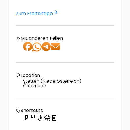
arrow_forward
Zum Freizeittipp
Mit anderen Teilen
send
Location
location_on
Stetten (Niederösterreich)
Österreich
Shortcuts
local_offer
local_parking
restaurant
accessible
rainy
book_online