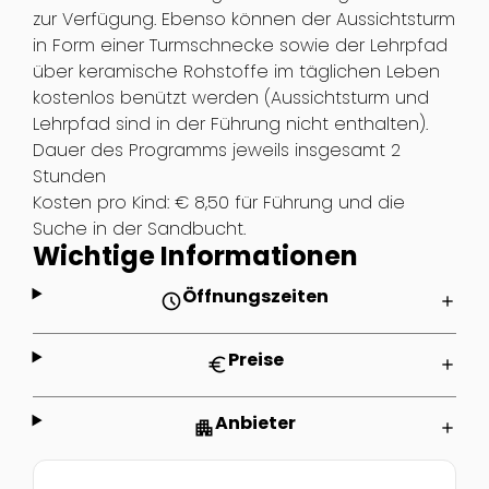
zur Verfügung. Ebenso können der Aussichtsturm
in Form einer Turmschnecke sowie der Lehrpfad
über keramische Rohstoffe im täglichen Leben
kostenlos benützt werden (Aussichtsturm und
Lehrpfad sind in der Führung nicht enthalten).
Dauer des Programms jeweils insgesamt 2
Stunden
Kosten pro Kind: € 8,50 für Führung und die
Suche in der Sandbucht.
Wichtige Informationen
Öffnungszeiten
schedule
add
Preise
euro
add
Anbieter
apartment
add