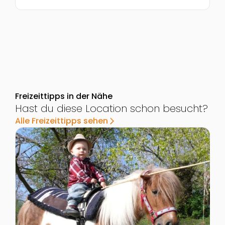
Freizeittipps in der Nähe
Hast du diese Location schon besucht?
Alle Freizeittipps sehen
arrow_forward_ios
Zur Detailseite von Kindergeburtstag in Sabines Pfer
Z