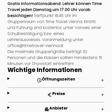
Gratis Informationsabend: Lehrer können Time
Travel jeden Dienstag um 17.00 Uhr vorab
besichtigen!
Treffpunkt 16.45 Uhr im
Gruppenraum von Time Travel Vienna. Eintritt
und Führung sind kostenlos unter Vorweis einer
Schulbestätigung bzw. eines
Lehrerausweises. Voranmeldung unter
office@timetravel-vienna.at
Die maximale Gruppengröße beträgt 32
Personen und die Klassen sollten mindestens 15
Minuten vor Showstart eintreffen!
Wichtige Informationen
Öffnungszeiten
schedule
add
Preise
euro
add
Anbieter
apartment
add