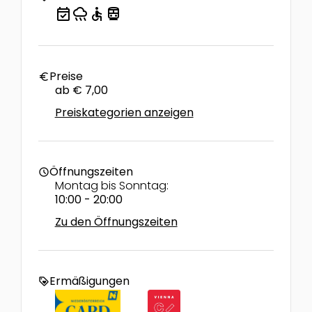
event_available
rainy
accessible
directions_transit
Preise
euro
ab € 7,00
Preiskategorien anzeigen
Öffnungszeiten
schedule
Montag bis Sonntag:
10:00 - 20:00
Zu den Öffnungszeiten
Ermäßigungen
loyalty