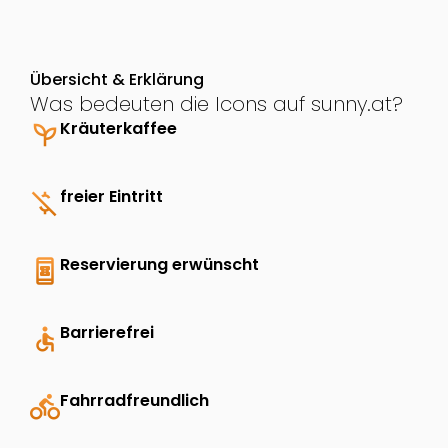
Übersicht & Erklärung
Was bedeuten die Icons auf sunny.at?
psychiatry
Kräuterkaffee
money_off
freier Eintritt
book_online
Reservierung erwünscht
accessible
Barrierefrei
directions_bike
Fahrradfreundlich