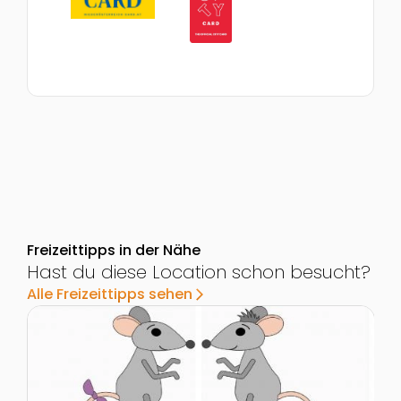
Freizeittipps in der Nähe
Hast du diese Location schon besucht?
Alle Freizeittipps sehen
arrow_forward_ios
Zur Detailseite von Kindergeburtstag mit einer Rätse
Z