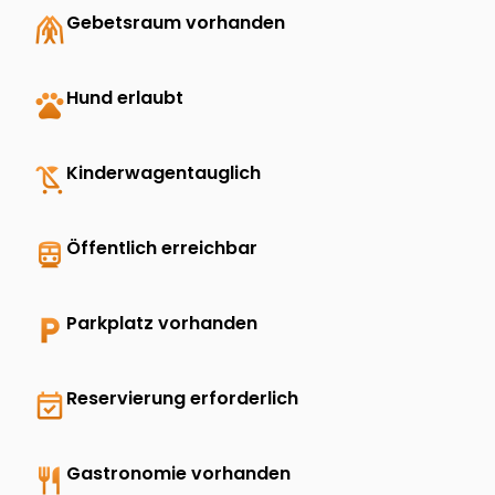
folded_hands
Gebetsraum vorhanden
pets
Hund erlaubt
child_friendly
Kinderwagentauglich
directions_transit
Öffentlich erreichbar
local_parking
Parkplatz vorhanden
event_available
Reservierung erforderlich
restaurant
Gastronomie vorhanden