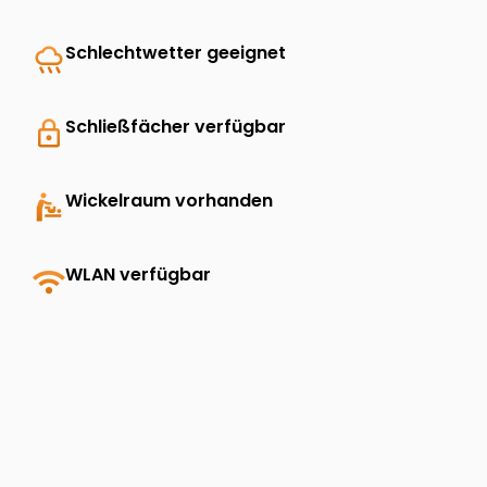
rainy
Schlechtwetter geeignet
lock
Schließfächer verfügbar
baby_changing_station
Wickelraum vorhanden
wifi
WLAN verfügbar