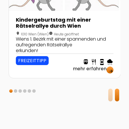
Kindergeburtstag mit einer
Rätselrallye durch Wien
location_on
nest_clock_farsight_analog
1010 Wien (Wien)
Heute geöffnet
Wiens 1. Bezirk mit einer spannenden und
aufregenden Rätselrallye
erkunden!
FREIZEITTIPP
directions_transit
restaurant
book_online
rainy
mehr erfahren
arrow_forward