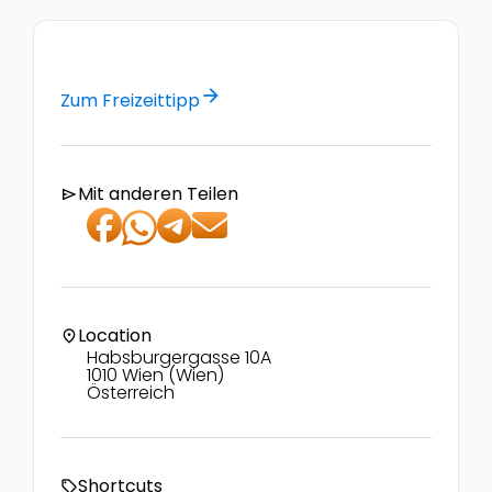
arrow_forward
Zum Freizeittipp
Mit anderen Teilen
send
Location
location_on
Habsburgergasse 10A
1010 Wien (Wien)
Österreich
Shortcuts
local_offer