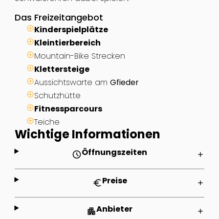
Das Freizeitangebot
Kinderspielplätze
Kleintierbereich
Mountain-Bike Strecken
Klettersteige
Aussichtswarte am
Gfieder
Schutzhütte
Fitnessparcours
Teiche
Wichtige Informationen
Öffnungszeiten
schedule
add
Preise
euro
add
Anbieter
apartment
add