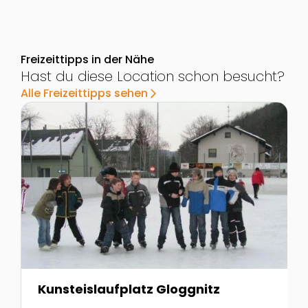
Freizeittipps in der Nähe
Hast du diese Location schon besucht?
Alle Freizeittipps sehen
arrow_forward_ios
Zur Detailseite von Kunsteislaufplatz Gloggnitz
Z
Kunsteislaufplatz Gloggnitz