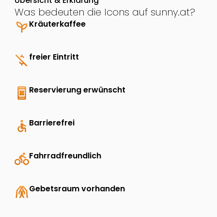
Übersicht & Erklärung
Was bedeuten die Icons auf sunny.at?
psychiatry
Kräuterkaffee
money_off
freier Eintritt
book_online
Reservierung erwünscht
accessible
Barrierefrei
directions_bike
Fahrradfreundlich
folded_hands
Gebetsraum vorhanden