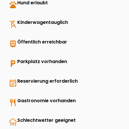
pets
Hund erlaubt
child_friendly
Kinderwagentauglich
directions_transit
Öffentlich erreichbar
local_parking
Parkplatz vorhanden
event_available
Reservierung erforderlich
restaurant
Gastronomie vorhanden
rainy
Schlechtwetter geeignet