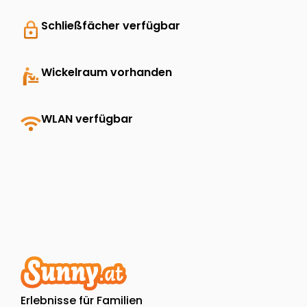
lock
Schließfächer verfügbar
baby_changing_station
Wickelraum vorhanden
wifi
WLAN verfügbar
Erlebnisse für Familien