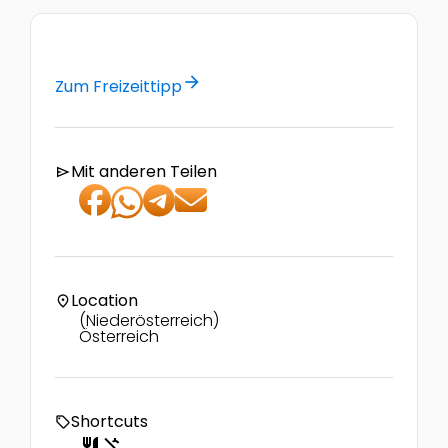
arrow_forward
Zum Freizeittipp
Mit anderen Teilen
send
Location
location_on
(Niederösterreich)
Österreich
Shortcuts
local_offer
restaurant
money_off