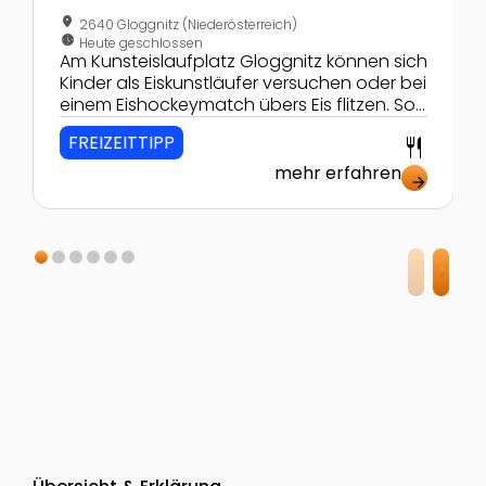
location_on
2640 Gloggnitz (Niederösterreich)
nest_clock_farsight_analog
Heute geschlossen
Am Kunsteislaufplatz Gloggnitz können sich
Kinder als Eiskunstläufer versuchen oder bei
einem Eishockeymatch übers Eis flitzen. So
wird ihnen auch an kalten Tagen so richtig
FREIZEITTIPP
restaurant
heiß.
mehr erfahren
arrow_forward