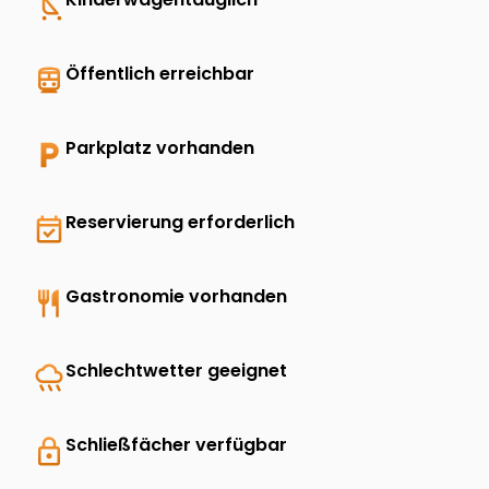
child_friendly
directions_transit
Öffentlich erreichbar
local_parking
Parkplatz vorhanden
event_available
Reservierung erforderlich
restaurant
Gastronomie vorhanden
rainy
Schlechtwetter geeignet
lock
Schließfächer verfügbar