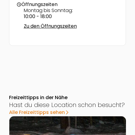
Öffnungszeiten
schedule
Montag bis Sonntag:
10:00 - 18:00
Zu den Öffnungszeiten
Freizeittipps in der Nähe
Hast du diese Location schon besucht?
Alle Freizeittipps sehen
arrow_forward_ios
Zur Detailseite von Nachtrodeln am Rittisberg
Z