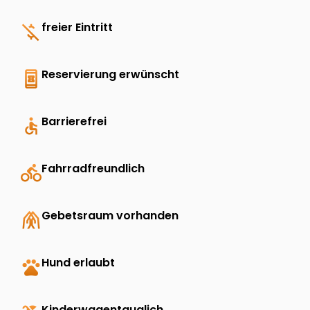
money_off
freier Eintritt
book_online
Reservierung erwünscht
accessible
Barrierefrei
directions_bike
Fahrradfreundlich
folded_hands
Gebetsraum vorhanden
pets
Hund erlaubt
Kinderwagentauglich