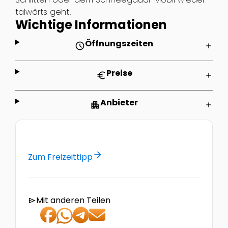
talwärts geht!
Wichtige Informationen
Öffnungszeiten
schedule
add
Preise
euro
add
Anbieter
apartment
add
arrow_forward
Zum Freizeittipp
Mit anderen Teilen
send