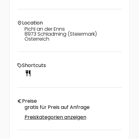
Location
location_on
Pichl an der Enns
8973 Schladming (Steiermark)
Österreich
Shortcuts
local_offer
restaurant
Preise
euro
gratis für Preis auf Anfrage
Preiskategorien anzeigen