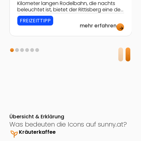
Kilometer langen Rodelbahn, die nachts
beleuchtet ist, bietet der Rittisberg eine der
schönsten Rodelbahnen Österreichs.
FREIZEITTIPP
mehr erfahren
arrow_forward
Übersicht & Erklärung
Was bedeuten die Icons auf sunny.at?
psychiatry
Kräuterkaffee